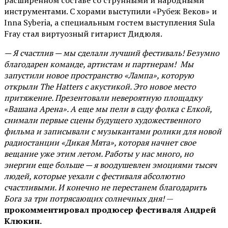
расширенном составе со струнными и народными
инструментами. С хорами выступили «Рубеж Веков» и
Inna Syberia, а специальным гостем выступления Sula
Fray стал виртуозный гитарист Дидюля.
— Я счастлив — мы сделали лучший фестиваль! Безумно
благодарен команде, артистам и партнерам! Мы
запустили новое пространство «Лампа», которую
открыли The Hatters с акустикой. Это новое место
притяжение. Презентовали невероятную площадку
«Вашана Арена». А еще мы пели в саду фолка с Елкой,
снимали первые сцены будущего художественного
фильма и записывали с музыкантами ролики для новой
радиостанции «Дикая Мята», которая начнет свое
вещание уже этим летом. Работы у нас много, но
энергии еще больше — я воодушевлен эмоциями тысяч
людей, которые уехали с фестиваля абсолютно
счастливыми. И конечно не перестанем благодарить
Бога за три потрясающих солнечных дня!
—
прокомментировал продюсер фестиваля Андрей
Клюкин.