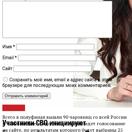
Имя
*
Email
*
Сайт
Сохранить моё имя, email и адрес сайта в этом
браузере для последующих моих комментариев.
Новости
Всего в полуфинал вышли 90 чаровниц со всей России
Участники СВО инициируют
и из ближайшего зарубежья. Сейчас идет голосование
на сайте, по результатам которого будут выбраны 25