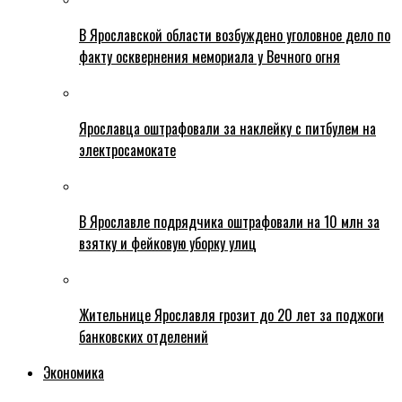
В Ярославской области возбуждено уголовное дело по
факту осквернения мемориала у Вечного огня
Ярославца оштрафовали за наклейку с питбулем на
электросамокате
В Ярославле подрядчика оштрафовали на 10 млн за
взятку и фейковую уборку улиц
Жительнице Ярославля грозит до 20 лет за поджоги
банковских отделений
Экономика