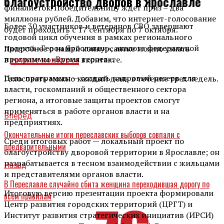
благоустройство дворов в Ярославле
финалисток. Победительницу ждет приз – два
миллиона рублей. Добавим, что интернет-голосование
Более 30 участников и ветеранов СВО завершают
будет проходить с 17 сентября по 7 октября.
годовой цикл обучения в рамках регионального
проекта «Герои Ярославии», аналога федеральной
Подробнее о нашей конкурсантке можно узнать
программы «Время героев».
в
группе конкурса
вконтакте.
Цель программы — создать кадровый резерв для
Голосовать можно каждый день в течение трех недель.
власти, госкомпаний и общественного сектора
региона, а итоговые защиты проектов смогут
применяться в работе органов власти и на
Вперед
предприятиях.
Окончательные итоги переславских выборов совпали с
Среди итоговых работ — локальный проект по
предварительными
благоустройству дворовой территории в Ярославле; он
разрабатывается в тесном взаимодействии с жильцами
Назад
и представителями органов власти.
В Переславле случайно сбита женщина переходившая дорогу по
Итоговую версию презентации проекта формировали
всем правилам
Центр развития городских территорий (ЦРГТ) и
Институт развития стратегических инициатив (ИРСИ)