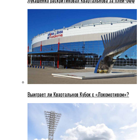
Лукашенко раскритиковал Квартальнова за плей-офф
Выиграет ли Квартальнов Кубок с «Локомотивом»?