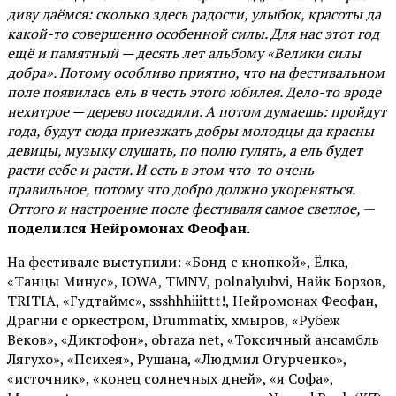
диву даёмся: сколько здесь радости, улыбок, красоты да
какой-то совершенно особенной силы. Для нас этот год
ещё и памятный — десять лет альбому «Велики силы
добра». Потому особливо приятно, что на фестивальном
поле появилась ель в честь этого юбилея. Дело-то вроде
нехитрое — дерево посадили. А потом думаешь: пройдут
года, будут сюда приезжать добры молодцы да красны
девицы, музыку слушать, по полю гулять, а ель будет
расти себе и расти. И есть в этом что-то очень
правильное, потому что добро должно укореняться.
Оттого и настроение после фестиваля самое светлое,
—
поделился Нейромонах Феофан.
На фестивале выступили: «Бонд с кнопкой», Ёлка,
«Танцы Минус», IOWA, TMNV, polnalyubvi, Найк Борзов,
TRITIA, «Гудтаймс», ssshhhiiittt!, Нейромонах Феофан,
Драгни с оркестром, Drummatix, хмыров, «Рубеж
Веков», «Диктофон», obraza net, «Токсичный ансамбль
Лягухо», «Психея», Рушана, «Людмил Огурченко»,
«источник», «конец солнечных дней», «я Софа»,