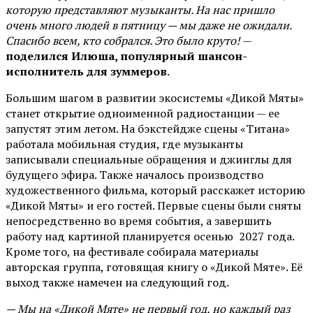
которую представляют музыканты. На нас пришло
очень много людей в пятницу — мы даже не ожидали.
Спасибо всем, кто собрался. Это было круто!
—
поделился Илюша, популярный шансон-
исполнитель для зуммеров
.
Большим шагом в развитии экосистемы «Дикой Мяты»
станет открытие одноименной радиостанции — ее
запустят этим летом. На бэкстейдже сцены «Титана»
работала мобильная студия, где музыканты
записывали специальные обращения и джинглы для
будущего эфира. Также началось производство
художественного фильма, который расскажет историю
«Дикой Мяты» и его гостей. Первые сцены были сняты
непосредственно во время события, а завершить
работу над картиной планируется осенью 2027 года.
Кроме того, на фестивале собирала материалы
авторская группа, готовящая книгу о «Дикой Мяте». Её
выход также намечен на следующий год.
— Мы на «Дикой Мяте» не первый год, но каждый раз