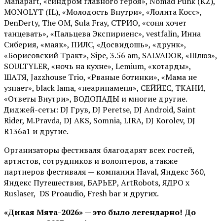
Manapart, «синдром главного героя», Nomad Punk (KZ),
MONOLYT (IL), «Молодость Внутри», «Лолита Косс»,
DenDerty, The OM, Sula Fray, СТРИО, «соня хочет
танцевать», «Пальцева Экспириенс», vestfalin, Инна
Сиберия, «маяк», ПИЛС, «Досвидошь», «друнк»,
«Борисовский Тракт», Sipe, 3.56 am, SALVADOR, «Шлюз»,
SOULTYLER, «ночь на кухне», Lemium, «котарды»,
ШАТЯ, Jazzhouse Trio, «Рваные ботинки», «Мама не
узнает», black lama, «неаринаменя», СЕЙЙЕС, ТКАНИ,
«Ответы Внутри», ВОДОПАДЫ и многие другие.
Диджей-сеты: DJ Грув, DJ Peretse, DJ Android, Saint
Rider, М.Pravda, DJ AKS, Somnia, LIRA, DJ Korolev, DJ
R136a1 и другие.
Организаторы фестиваля благодарят всех гостей,
артистов, сотрудников и волонтеров, а также
партнеров фестиваля — компании Haval, Яндекс 360,
Яндекс Путешествия, БАРЬЕР, ArtRobots, ЯДРО х
Ruslaser, DS Proaudio, Fresh bar и других.
«Дикая Мята-2026» — это было легендарно! До