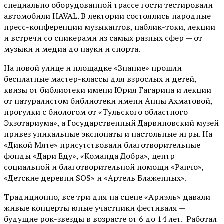
специально оборудованной трассе гости тестировали
автомобили HAVAL. В лектории состоялись народные
пресс-конференции музыкантов, паблик-токи, лекции
и встречи со спикерами из самых разных сфер — от
музыки и медиа до науки и спорта.
На новой улице и площадке «Знание» прошли
бесплатные мастер-классы для взрослых и детей,
квизы от библиотеки имени Юрия Гагарина и лекции
от
натуралистом
библиотеки имени Анны Ахматовой,
прогулки с биологом от
«Тульского областного
Экзотариума»
, а Государственный Дарвиновский музей
привез уникальные экспонаты и настольные игры. На
«Дикой Мяте» присутствовали благотворительные
фонды «Дари Еду», «Команда Добра», центр
социальной и благотворительной помощи «Ранчо»,
«Детские деревни SOS» и «Артель Блаженных».
Традиционно, все три дня на сцене
«Ариэль»
давали
живые концерты юные участники фестиваля —
будущие рок-звезды в возрасте от 6 до 14 лет. Работал