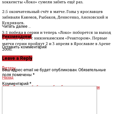
хоккеисты «Локо» сумели забить ещё раз.
2:5 окончательный счёт в матче. Голы у ярославцев
забивали Каюмов, Рыбаков, Денисенко, Аноховский и
Кудрявцев.
Читать далее ...
3:1 победа в серии и теперь «Локо» поборется за выход
Рекомендуем!
в финал Кубка с нижнекамским «Реактором». Первые
матчи серии пройдут 2 и 3 апреля в Ярославле в Арене
Оставить комментарий
2000.
Leave a Reply
Вперед
Пустоты
Ваш адрес email не будет опубликован.
Обязательные
поля помечены
*
Назад
Комментарий
*
ДТП в Ярославской области: кабину Газели сплющило, один
человек госпитализирован