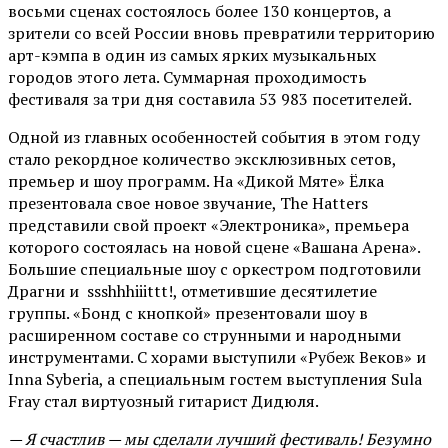
восьми сценах состоялось более 130 концертов, а
зрители со всей России вновь превратили территорию
арт-кэмпа в один из самых ярких музыкальных
городов этого лета. Суммарная проходимость
фестиваля за три дня составила 53 983 посетителей.
Одной из главных особенностей события в этом году
стало рекордное количество эксклюзивных сетов,
премьер и шоу программ. На «Дикой Мяте» Ёлка
презентовала свое новое звучание, The Hatters
представили свой проект «Электроника», премьера
которого состоялась на новой сцене «Вашана Арена».
Большие специальные шоу с оркестром подготовили
Драгни и ssshhhiiittt!, отметившие десятилетие
группы. «Бонд с кнопкой» презентовали шоу в
расширенном составе со струнными и народными
инструментами. С хорами выступили «Рубеж Веков» и
Inna Syberia, а специальным гостем выступления Sula
Fray стал виртуозный гитарист Дидюля.
— Я счастлив — мы сделали лучший фестиваль! Безумно