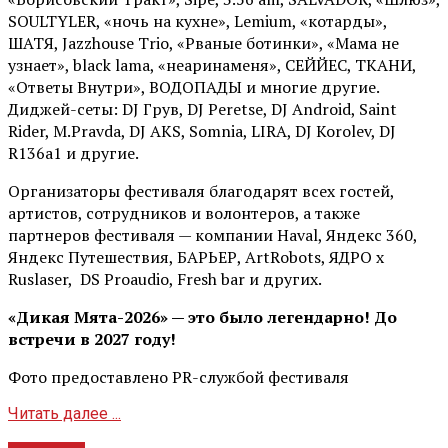
SOULTYLER, «ночь на кухне», Lemium, «котарды»,
ШАТЯ, Jazzhouse Trio, «Рваные ботинки», «Мама не
узнает», black lama, «неаринаменя», СЕЙЙЕС, ТКАНИ,
«Ответы Внутри», ВОДОПАДЫ и многие другие.
Диджей-сеты: DJ Грув, DJ Peretse, DJ Android, Saint
Rider, М.Pravda, DJ AKS, Somnia, LIRA, DJ Korolev, DJ
R136a1 и другие.
Организаторы фестиваля благодарят всех гостей,
артистов, сотрудников и волонтеров, а также
партнеров фестиваля — компании Haval, Яндекс 360,
Яндекс Путешествия, БАРЬЕР, ArtRobots, ЯДРО х
Ruslaser, DS Proaudio, Fresh bar и других.
«Дикая Мята-2026» — это было легендарно! До
встречи в 2027 году!
Фото предоставлено PR-службой фестиваля
Читать далее ...