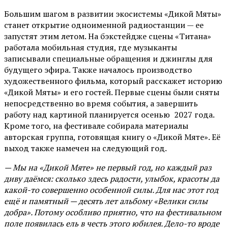
Большим шагом в развитии экосистемы «Дикой Мяты»
станет открытие одноименной радиостанции — ее
запустят этим летом. На бэкстейдже сцены «Титана»
работала мобильная студия, где музыканты
записывали специальные обращения и джинглы для
будущего эфира. Также началось производство
художественного фильма, который расскажет историю
«Дикой Мяты» и его гостей. Первые сцены были сняты
непосредственно во время события, а завершить
работу над картиной планируется осенью 2027 года.
Кроме того, на фестивале собирала материалы
авторская группа, готовящая книгу о «Дикой Мяте». Её
выход также намечен на следующий год.
— Мы на «Дикой Мяте» не первый год, но каждый раз
диву даёмся: сколько здесь радости, улыбок, красоты да
какой-то совершенно особенной силы. Для нас этот год
ещё и памятный — десять лет альбому «Велики силы
добра». Потому особливо приятно, что на фестивальном
поле появилась ель в честь этого юбилея. Дело-то вроде