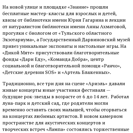
На новой улице и площадке «Знание» прошли
бесплатные мастер-классы для взрослых и детей,
квизы от библиотеки имени Юрия Гагарина и лекции
от
натуралистом
библиотеки имени Анны Ахматовой,
прогулки с биологом от
«Тульского областного
Экзотариума»
, а Государственный Дарвиновский музей
привез уникальные экспонаты и настольные игры. На
«Дикой Мяте» присутствовали благотворительные
фонды «Дари Еду», «Команда Добра», центр
социальной и благотворительной помощи «Ранчо»,
«Детские деревни SOS» и «Артель Блаженных».
Традиционно, все три дня на сцене
«Ариэль»
давали
живые концерты юные участники фестиваля —
будущие рок-звезды в возрасте от 6 до 14 лет. Работал
луна-парк и детский сад, где родители могли
временно оставить своих малышей, чтобы оторваться
на концертах любимых артистов. В новом камерном
пространстве для акустических концертов и
творческих встреч «Лампа» состоялись торжественные