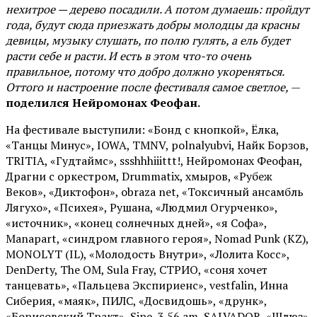
нехитрое — дерево посадили. А потом думаешь: пройдут
года, будут сюда приезжать добры молодцы да красны
девицы, музыку слушать, по полю гулять, а ель будет
расти себе и расти. И есть в этом что-то очень
правильное, потому что добро должно укореняться.
Оттого и настроение после фестиваля самое светлое,
—
поделился Нейромонах Феофан.
На фестивале выступили: «Бонд с кнопкой», Ёлка,
«Танцы Минус», IOWA, TMNV, polnalyubvi, Найк Борзов,
TRITIA, «Гудтаймс», ssshhhiiittt!, Нейромонах Феофан,
Драгни с оркестром, Drummatix, хмыров, «Рубеж
Веков», «Диктофон», obraza net, «Токсичный ансамбль
Лягухо», «Психея», Рушана, «Людмил Огурченко»,
«источник», «конец солнечных дней», «я Софа»,
Manapart, «синдром главного героя», Nomad Punk (KZ),
MONOLYT (IL), «Молодость Внутри», «Лолита Косс»,
DenDerty, The OM, Sula Fray, СТРИО, «соня хочет
танцевать», «Пальцева Экспириенс», vestfalin, Инна
Сиберия, «маяк», ПИЛС, «Досвидошь», «друнк»,
«Борисовский Тракт», Sipe, 3.56 am, SALVADOR, «Шлюз»,