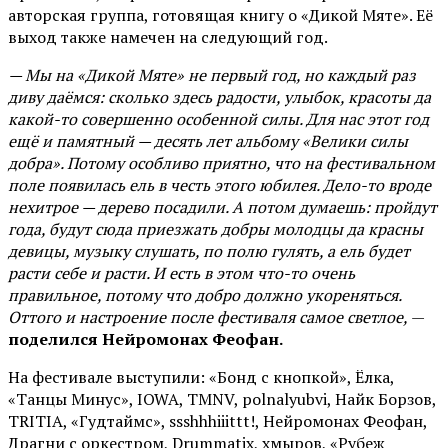
авторская группа, готовящая книгу о «Дикой Мяте». Её
выход также намечен на следующий год.
— Мы на «Дикой Мяте» не первый год, но каждый раз
диву даёмся: сколько здесь радости, улыбок, красоты да
какой-то совершенно особенной силы. Для нас этот год
ещё и памятный — десять лет альбому «Велики силы
добра». Потому особливо приятно, что на фестивальном
поле появилась ель в честь этого юбилея. Дело-то вроде
нехитрое — дерево посадили. А потом думаешь: пройдут
года, будут сюда приезжать добры молодцы да красны
девицы, музыку слушать, по полю гулять, а ель будет
расти себе и расти. И есть в этом что-то очень
правильное, потому что добро должно укореняться.
Оттого и настроение после фестиваля самое светлое,
—
поделился Нейромонах Феофан.
На фестивале выступили: «Бонд с кнопкой», Ёлка,
«Танцы Минус», IOWA, TMNV, polnalyubvi, Найк Борзов,
TRITIA, «Гудтаймс», ssshhhiiittt!, Нейромонах Феофан,
Драгни с оркестром, Drummatix, хмыров, «Рубеж