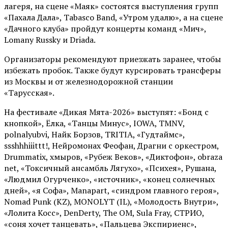
лагеря, на сцене «Маяк» состоятся выступления групп
«Пахала Дала», Tabasco Band, «Утром удалю», а на сцене
«Дачного клуба» пройдут концерты команд «Мич»,
Lomany Russky и Driada.
Организаторы рекомендуют приезжать заранее, чтобы
избежать пробок. Также будут курсировать трансферы
из Москвы и от железнодорожной станции
«Тарусская».
На фестивале «Дикая Мята-2026» выступят: «Бонд с
кнопкой», Ёлка, «Танцы Минус», IOWA, TMNV,
polnalyubvi, Найк Борзов, TRITIA, «Гудтаймс»,
ssshhhiiittt!, Нейромонах Феофан, Драгни с оркестром,
Drummatix, хмыров, «Рубеж Веков», «Диктофон», obraza
net, «Токсичный ансамбль Лягухо», «Психея», Рушана,
«Людмил Огурченко», «источник», «конец солнечных
дней», «я Софа», Manapart, «синдром главного героя»,
Nomad Punk (KZ), MONOLYT (IL), «Молодость Внутри»,
«Лолита Косс», DenDerty, The OM, Sula Fray, СТРИО,
«соня хочет танцевать», «Пальцева Экспириенс»,