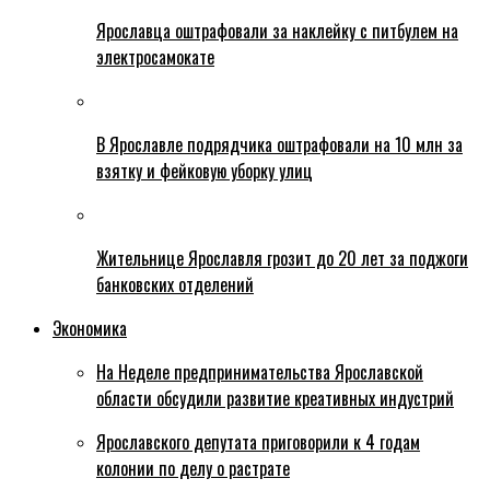
Ярославца оштрафовали за наклейку с питбулем на
электросамокате
В Ярославле подрядчика оштрафовали на 10 млн за
взятку и фейковую уборку улиц
Жительнице Ярославля грозит до 20 лет за поджоги
банковских отделений
Экономика
На Неделе предпринимательства Ярославской
области обсудили развитие креативных индустрий
Ярославского депутата приговорили к 4 годам
колонии по делу о растрате