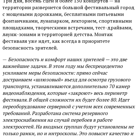
Три дня, восемь сцен и более 130 концертов — на
территории развернется большой фестивальный город
с мощеными дорожками, бесплатными питьевыми
фонтанчиками, лунапарком, лекторием, спортивными
площадками, творческими встречами, тест-драйвами,
лаунж-зонами и территорией детства. Монтаж
фестиваля уже идет, как всегда в приоритете
безопасность зрителей.
—
Безопасность и комфорт наших зрителей — это две
важнейшие задачи. В этом году мы беспрецедентно
усиливаем меры безопасности: прямо сейчас
достраиваем «шлюзовый» въезд для осмотра грузового
транспорта, устанавливаются дополнительно 70 камер
видеонаблюдения, которые «закроют» весь периметр
фестиваля. В общей сложности их будет более 80. Идет
переоборудование серверной с учетом всех современных
требований. Разработана система резервного
электроснабжения на случай перебоев в работе
электросетей. На входных группах будут установлены не
только рамки, но и интроскопы. Это повысит качество и