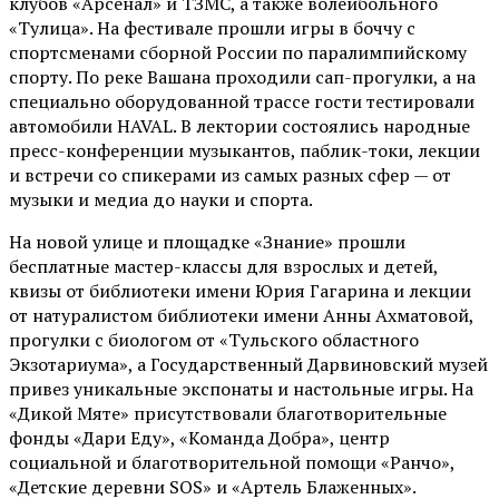
клубов «Арсенал» и ТЗМС, а также волейбольного
«Тулица». На фестивале прошли игры в боччу с
спортсменами сборной России по паралимпийскому
спорту. По реке Вашана проходили сап-прогулки, а на
специально оборудованной трассе гости тестировали
автомобили HAVAL. В лектории состоялись народные
пресс-конференции музыкантов, паблик-токи, лекции
и встречи со спикерами из самых разных сфер — от
музыки и медиа до науки и спорта.
На новой улице и площадке «Знание» прошли
бесплатные мастер-классы для взрослых и детей,
квизы от библиотеки имени Юрия Гагарина и лекции
от
натуралистом
библиотеки имени Анны Ахматовой,
прогулки с биологом от
«Тульского областного
Экзотариума»
, а Государственный Дарвиновский музей
привез уникальные экспонаты и настольные игры. На
«Дикой Мяте» присутствовали благотворительные
фонды «Дари Еду», «Команда Добра», центр
социальной и благотворительной помощи «Ранчо»,
«Детские деревни SOS» и «Артель Блаженных».