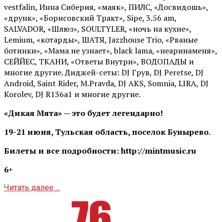
vestfalin, Инна Сиберия, «маяк», ПИЛС, «Досвидошь»,
«друнк», «Борисовский Тракт», Sipe, 3.56 am,
SALVADOR, «Шлюз», SOULTYLER, «ночь на кухне»,
Lemium, «котарды», ШАТЯ, Jazzhouse Trio, «Рваные
ботинки», «Мама не узнает», black lama, «неаринаменя»,
СЕЙЙЕС, ТКАНИ, «Ответы Внутри», ВОДОПАДЫ и
многие другие. Диджей-сеты: DJ Грув, DJ Peretse, DJ
Android, Saint Rider, М.Pravda, DJ AKS, Somnia, LIRA, DJ
Korolev, DJ R136a1 и многие другие.
«Дикая Мята» — это будет легендарно!
19-21 июня, Тульская область, поселок Бунырево.
Билеты и все подробности: http://mintmusic.ru
6+
Читать далее ...