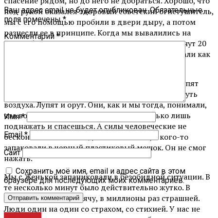
спасение рядом, но до него не добраться. Хорошо, что
Ваш адрес email не будет опубликован.
Обязательные
под рукой оказался здоровый советский огнетушитель,
поля помечены
*
мы с его помощью пробили в двери дыру, а потом
разнесли ее в принципе. Когда мы вывалились на
Комментарий
*
улицу, было очень плохо. Женьку вырвало. Я минут 20
сидел и не мог встать. А потом мы сидели и ржали как
дураки. Наверное, это защитная реакция была.
Сейчас я увидел кадры, как в Кемерово люди лупят
огнетушителем по железной двери, чтобы глотнуть
воздуха. Лупят и орут. Они, как и мы тогда, понимали,
что вот оно спасение, рядом. И надо только лишь
Имя
*
поднажать и спасешься. А силы человеческие не
Email
*
бесконечны. Кто-то поднажал и спасся, а кого-то
запаковали в черный пластиковый мешок. Он не смог
Сайт
нажать.
Сохранить моё имя, email и адрес сайта в этом
Мы с Женькой запаниковали в безобидной ситуации. В
браузере для последующих моих комментариев.
те несколько минут было действительно жутко. В
Кемерово было в тысячу, в миллионы раз страшней.
Люди один на один со страхом, со стихией. У нас не
Новости