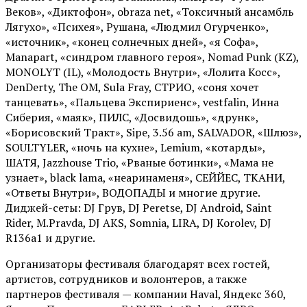
Веков», «Диктофон», obraza net, «Токсичный ансамбль
Лягухо», «Психея», Рушана, «Людмил Огурченко»,
«источник», «конец солнечных дней», «я Софа»,
Manapart, «синдром главного героя», Nomad Punk (KZ),
MONOLYT (IL), «Молодость Внутри», «Лолита Косс»,
DenDerty, The OM, Sula Fray, СТРИО, «соня хочет
танцевать», «Пальцева Экспириенс», vestfalin, Инна
Сиберия, «маяк», ПИЛС, «Досвидошь», «друнк»,
«Борисовский Тракт», Sipe, 3.56 am, SALVADOR, «Шлюз»,
SOULTYLER, «ночь на кухне», Lemium, «котарды»,
ШАТЯ, Jazzhouse Trio, «Рваные ботинки», «Мама не
узнает», black lama, «неаринаменя», СЕЙЙЕС, ТКАНИ,
«Ответы Внутри», ВОДОПАДЫ и многие другие.
Диджей-сеты: DJ Грув, DJ Peretse, DJ Android, Saint
Rider, М.Pravda, DJ AKS, Somnia, LIRA, DJ Korolev, DJ
R136a1 и другие.
Организаторы фестиваля благодарят всех гостей,
артистов, сотрудников и волонтеров, а также
партнеров фестиваля — компании Haval, Яндекс 360,