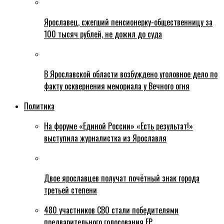
Ярославец, сжегший пенсионерку-общественницу за
100 тысяч рублей, не дожил до суда
В Ярославской области возбуждено уголовное дело по
факту осквернения мемориала у Вечного огня
Политика
На форуме «Единой России» «Есть результат!»
выступила журналистка из Ярославля
Двое ярославцев получат почётный знак города
третьей степени
480 участников СВО стали победителями
предварительного голосования ЕР