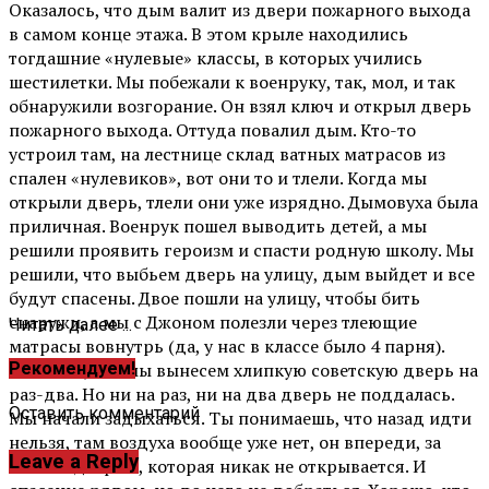
Оказалось, что дым валит из двери пожарного выхода
в самом конце этажа. В этом крыле находились
тогдашние «нулевые» классы, в которых учились
шестилетки. Мы побежали к военруку, так, мол, и так
обнаружили возгорание. Он взял ключ и открыл дверь
пожарного выхода. Оттуда повалил дым. Кто-то
устроил там, на лестнице склад ватных матрасов из
спален «нулевиков», вот они то и тлели. Когда мы
открыли дверь, тлели они уже изрядно. Дымовуха была
приличная. Военрук пошел выводить детей, а мы
решили проявить героизм и спасти родную школу. Мы
решили, что выбьем дверь на улицу, дым выйдет и все
будут спасены. Двое пошли на улицу, чтобы бить
снаружи, а мы с Джоном полезли через тлеющие
Читать далее ...
матрасы вовнутрь (да, у нас в классе было 4 парня).
Казалось, что мы вынесем хлипкую советскую дверь на
Рекомендуем!
раз-два. Но ни на раз, ни на два дверь не поддалась.
Оставить комментарий
Мы начали задыхаться. Ты понимаешь, что назад идти
нельзя, там воздуха вообще уже нет, он впереди, за
Leave a Reply
тонкой дверью, которая никак не открывается. И