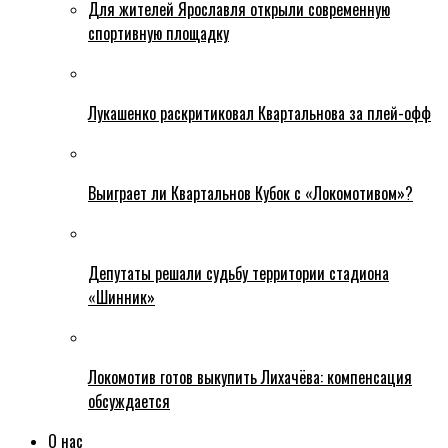
Для жителей Ярославля открыли современную
спортивную площадку
Лукашенко раскритиковал Квартальнова за плей-офф
Выиграет ли Квартальнов Кубок с «Локомотивом»?
Депутаты решали судьбу территории стадиона
«Шинник»
Локомотив готов выкупить Лихачёва: компенсация
обсуждается
О нас