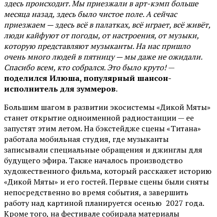
здесь происходит. Мы приезжали в арт-кэмп больше
месяца назад, здесь было чистое поле. А сейчас
приезжаем — здесь всё в палатках, всё играет, всё живёт,
люди кайфуют от погоды, от настроения, от музыки,
которую представляют музыканты. На нас пришло
очень много людей в пятницу — мы даже не ожидали.
Спасибо всем, кто собрался. Это было круто!
—
поделился Илюша, популярный шансон-
исполнитель для зуммеров
.
Большим шагом в развитии экосистемы «Дикой Мяты»
станет открытие одноименной радиостанции — ее
запустят этим летом. На бэкстейдже сцены «Титана»
работала мобильная студия, где музыканты
записывали специальные обращения и джинглы для
будущего эфира. Также началось производство
художественного фильма, который расскажет историю
«Дикой Мяты» и его гостей. Первые сцены были сняты
непосредственно во время события, а завершить
работу над картиной планируется осенью 2027 года.
Кроме того, на фестивале собирала материалы