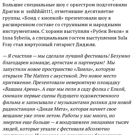
Большие специальные шоу с оркестром подготовили
Драгни и ssshhhiiittt!, отметившие десятилетие
группы. «Бонд с кнопкой» презентовали шоу в
расширенном составе со струнными и народными
инструментами. С хорами выступили «Рубеж Веков» и
Inna Syberia, а специальным гостем выступления Sula
Fray стал виртуозный гитарист Дидюля.
— Я счастлив — мы сделали лучший фестиваль! Безумно
благодарен команде, артистам и партнерам! Мы
запустили новое пространство «Лампа», которую
открыли The Hatters с акустикой. Это новое место
притяжение. Презентовали невероятную площадку
«Вашана Арена». А еще мы пели в саду фолка с Елкой,
снимали первые сцены будущего художественного
фильма и записывали с музыкантами ролики для новой
радиостанции «Дикая Мята», которая начнет свое
вещание уже этим летом. Работы у нас много, но
энергии еще больше — я воодушевлен эмоциями тысяч
людей, которые уехали с фестиваля абсолютно