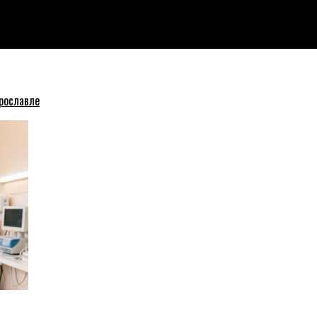
ешмоб 18+
рославле