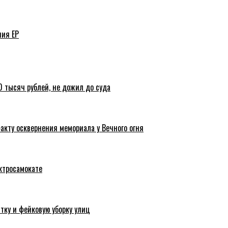
ния ЕР
 тысяч рублей, не дожил до суда
акту осквернения мемориала у Вечного огня
ктросамокате
тку и фейковую уборку улиц