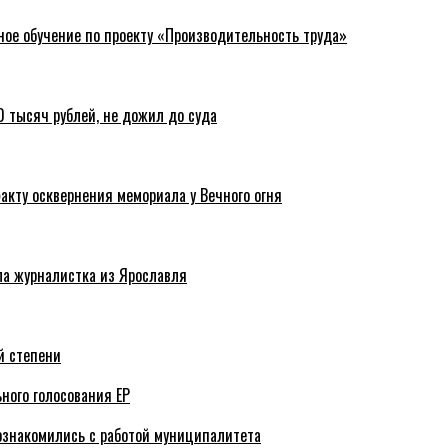
ное обучение по проекту «Производительность труда»
 тысяч рублей, не дожил до суда
акту осквернения мемориала у Вечного огня
ла журналистка из Ярославля
й степени
ного голосования ЕР
ознакомились с работой муниципалитета