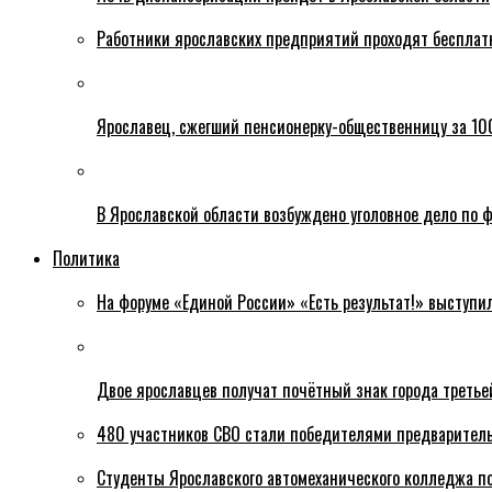
Работники ярославских предприятий проходят бесплат
Ярославец, сжегший пенсионерку-общественницу за 100
В Ярославской области возбуждено уголовное дело по ф
Политика
На форуме «Единой России» «Есть результат!» выступи
Двое ярославцев получат почётный знак города третье
480 участников СВО стали победителями предваритель
Студенты Ярославского автомеханического колледжа п