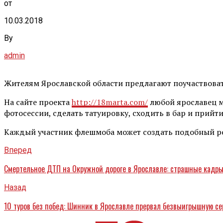
от
10.03.2018
By
admin
Жителям Ярославской области предлагают поучаствова
На сайте проекта
http://18marta.com/
любой ярославец мо
фотосессии, сделать татуировку, сходить в бар и прийт
Каждый участник флешмоба может создать подобный рол
Вперед
Смертельное ДТП на Окружной дороге в Ярославле: страшные кадр
Назад
10 туров без побед: Шинник в Ярославле прервал безвыигрышную с