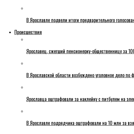
В Ярославле подвели итоги предварительного голосова
Происшествия
Ярославец, сжегший пенсионерку-общественницу за 100
В Ярославской области возбуждено уголовное дело по ф
Ярославца оштрафовали за наклейку с питбулем на эле
В Ярославле подрядчика оштрафовали на 10 млн за взя