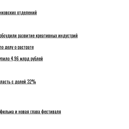
анковских отделений
обсудили развитие креативных индустрий
по делу о растрате
упило 4,96 млрд рублей
бласть с долей 32%
 фильма и новая глава фестиваля