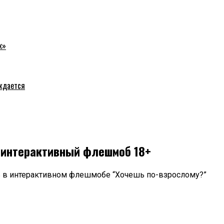
к»
уждается
я интерактивный флешмоб 18+
ь в интерактивном флешмобе “Хочешь по-взрослому?”