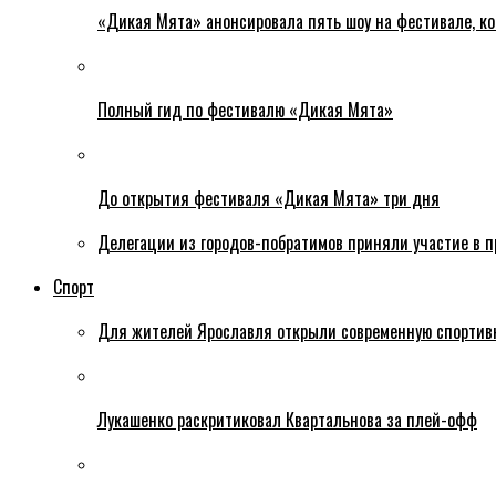
«Дикая Мята» анонсировала пять шоу на фестивале, ко
Полный гид по фестивалю «Дикая Мята»
До открытия фестиваля «Дикая Мята» три дня
Делегации из городов-побратимов приняли участие в 
Спорт
Для жителей Ярославля открыли современную спортив
Лукашенко раскритиковал Квартальнова за плей-офф