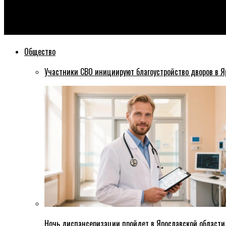
Эхо76
«Хочешь по-взрослому?» В сети появился интерактивный фл
Общество
Участники СВО инициируют благоустройство дворов в Я
Ночь диспансеризации пройдет в Ярославской области