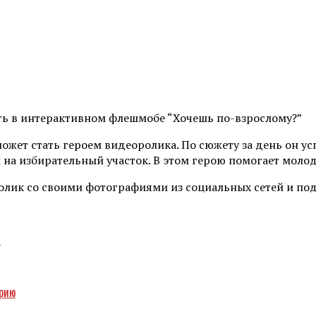
ть в интерактивном флешмобе “Хочешь по-взрослому?”
жет стать героем видеоролика. По сюжету за день он усп
и на избирательный участок. В этом герою помогает моло
ик со своими фотографиями из социальных сетей и поде
ы
ерию