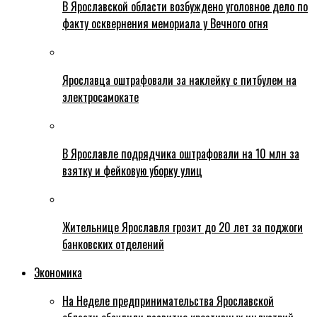
В Ярославской области возбуждено уголовное дело по
факту осквернения мемориала у Вечного огня
Ярославца оштрафовали за наклейку с питбулем на
электросамокате
В Ярославле подрядчика оштрафовали на 10 млн за
взятку и фейковую уборку улиц
Жительнице Ярославля грозит до 20 лет за поджоги
банковских отделений
Экономика
На Неделе предпринимательства Ярославской