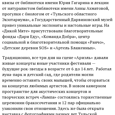
квизы от библиотеки имени Юрия Гагарина и лекции
от
натуралистом
библиотеки имени Анны Ахматовой,
прогулки с биологом от
«Тульского областного
Экзотариума»
, а Государственный Дарвиновский музей
привез уникальные экспонаты и настольные игры. На
«Дикой Мяте» присутствовали благотворительные
фонды «Дари Еду», «Команда Добра», центр
социальной и благотворительной помощи «Ранчо»,
«Детские деревни SOS» и «Артель Блаженных».
Традиционно, все три дня на сцене
«Ариэль»
давали
живые концерты юные участники фестиваля —
будущие рок-звезды в возрасте от 6 до 14 лет. Работал
луна-парк и детский сад, где родители могли
временно оставить своих малышей, чтобы оторваться
на концертах любимых артистов. В новом камерном
пространстве для акустических концертов и
творческих встреч «Лампа» состоялись торжественные
церемонии бракосочетания и 12 пар официально
узаконили свои отношения. Здесь же была открыта
выставка с фотографиями разных лет Тульской