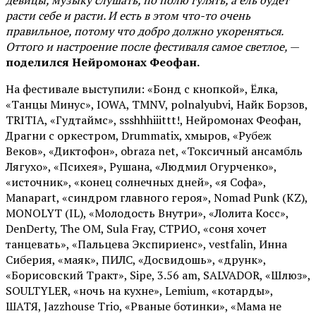
девицы, музыку слушать, по полю гулять, а ель будет
расти себе и расти. И есть в этом что-то очень
правильное, потому что добро должно укореняться.
Оттого и настроение после фестиваля самое светлое,
—
поделился Нейромонах Феофан.
На фестивале выступили: «Бонд с кнопкой», Ёлка,
«Танцы Минус», IOWA, TMNV, polnalyubvi, Найк Борзов,
TRITIA, «Гудтаймс», ssshhhiiittt!, Нейромонах Феофан,
Драгни с оркестром, Drummatix, хмыров, «Рубеж
Веков», «Диктофон», obraza net, «Токсичный ансамбль
Лягухо», «Психея», Рушана, «Людмил Огурченко»,
«источник», «конец солнечных дней», «я Софа»,
Manapart, «синдром главного героя», Nomad Punk (KZ),
MONOLYT (IL), «Молодость Внутри», «Лолита Косс»,
DenDerty, The OM, Sula Fray, СТРИО, «соня хочет
танцевать», «Пальцева Экспириенс», vestfalin, Инна
Сиберия, «маяк», ПИЛС, «Досвидошь», «друнк»,
«Борисовский Тракт», Sipe, 3.56 am, SALVADOR, «Шлюз»,
SOULTYLER, «ночь на кухне», Lemium, «котарды»,
ШАТЯ, Jazzhouse Trio, «Рваные ботинки», «Мама не