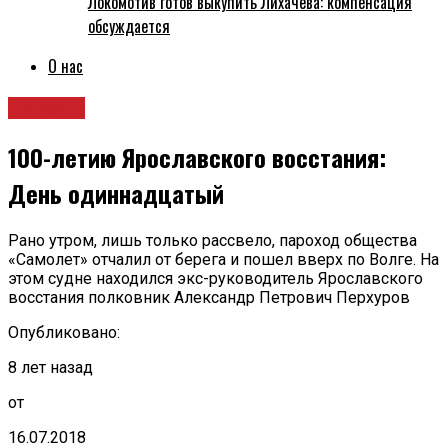
Локомотив готов выкупить Лихачёва: компенсация
обсуждается
О нас
Новости
100-летию Ярославского восстания:
День одиннадцатый
Рано утром, лишь только рассвело, пароход общества
«Самолет» отчалил от берега и пошел вверх по Волге. На
этом судне находился экс-руководитель Ярославского
восстания полковник Александр Петрович Перхуров
Опубликовано:
8 лет назад
от
16.07.2018