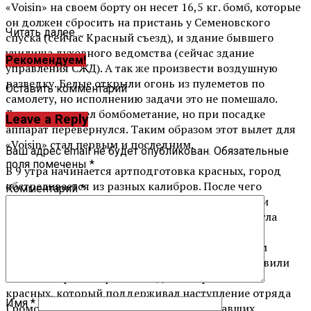
«Voisin» на своем борту он несет 16,5 кг. бомб, которые
он должен сбросить на пристань у Семеновского
Читать далее ...
спуска (сейчас Красный съезд), и здание бывшего
училища духовного ведомства (сейчас здание
Рекомендуем!
управления СЖД). А так же произвести воздушную
разведку. Белые открыли огонь из пулеметов по
Оставить комментарий
самолету, но исполнению задачи это не помешало.
Летчик произвел бомбометание, но при посадке
Leave a Reply
аппарат перевернулся. Таким образом этот вылет для
«Voisin» стал первым и последним.
Ваш адрес email не будет опубликован.
Обязательные
поля помечены
*
В 9 утра начинается артподготовка красных, город
обстреливается из разных калибров. После чего
Комментарий
*
красные поднимаются в атаку. В районе станции
Всполье и Сенной площади красная пехота смогла
продвинуться вперед на весьма приличное
расстояние. Белые отступив под первым ударом
смогли прийти в себя и уже к 15 часам восстановили
линию обороны. При этом один из броневиков
красных, который поддерживал наступление отряда
Имя
*
Громова был подбит артиллерией восставших.