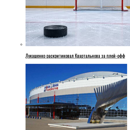
Лукашенко раскритиковал Квартальнова за плей-офф