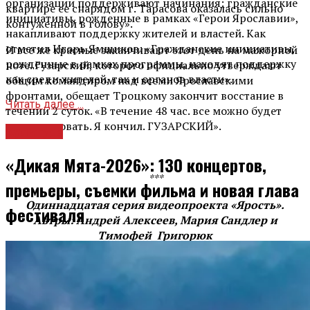
организации поддерживают начинания: гражданские
квартире ее снарядом г. Тарасова оказалась сильно
инициативы, рожденные в рамках «Герои Ярославии»,
контуженной в голову».
накапливают поддержку жителей и властей. Как
отметил Игорь Ямщиков: «Гражданские инициативы,
И все же красные заканчивают этот день на мажорной
рожденные в рамках программы, находят поддержку
ноте. Гузарский, которого официально утверждают
как среди жителей, так и органов власти».
общим командиром над всеми Ярославскими
фронтами, обещает Троцкому закончит восстание в
Читать далее ...
течении 2 суток. «В течение 48 час. все можно будет
ликвидировать. Я кончил. ГУЗАРСКИЙ».
Культура
«Дикая Мята-2026»: 130 концертов,
***
премьеры, съемки фильма и новая глава
Одиннадцатая серия видеопроекта «Ярость».
фестиваля
Автры: Андрей Алексеев, Мария Сандлер и
Тимофей Григорюк
Вперед
На трассе Ярославль-Москва произошло тройное ДТП: погиб
мужчина