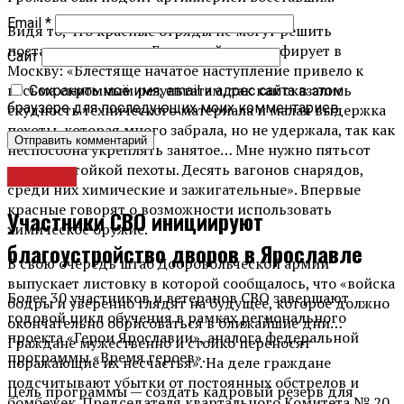
Email
*
Видя то, что красные отряды не могут решить
поставленных задач Гузарский телеграфирует в
Сайт
Москву: «Блестяще начатое наступление привело к
весьма скромным результатам, так как сказались
Сохранить моё имя, email и адрес сайта в этом
браузере для последующих моих комментариев.
скудность технического материала и малая выдержка
пехоты, которая много забрала, но не удержала, так как
неспособна укреплять занятое… Мне нужно пятьсот
человек стойкой пехоты. Десять вагонов снарядов,
Новости
среди них химические и зажигательные». Впервые
красные говорят о возможности использовать
Участники СВО инициируют
химическое оружие.
благоустройство дворов в Ярославле
В свою очередь штаб Добровольческой армии
выпускает листовку в которой сообщалось, что «войска
Более 30 участников и ветеранов СВО завершают
бодры и уверенно глядят на будущее, которое должно
годовой цикл обучения в рамках регионального
окончательно обрисоваться в ближайшие дни…
проекта «Герои Ярославии», аналога федеральной
Граждане мужественно и стойко переносят
программы «Время героев».
поражающие их несчастья». На деле граждане
подсчитывают убытки от постоянных обстрелов и
Цель программы — создать кадровый резерв для
бомбежек. Председателя квартального Комитета № 20