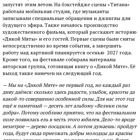
запустят этим летом. На бэкстейдже сцены «Титана»
работала мобильная студия, где музыканты
записывали специальные обращения и джинглы для
будущего эфира. Также началось производство
художественного фильма, который расскажет историю
«Дикой Мяты» и его гостей. Первые сцены были сняты
непосредственно во время события, а завершить
работу над картиной планируется осенью 2027 года.
Кроме того, на фестивале собирала материалы
авторская группа, готовящая книгу о «Дикой Мяте». Её
выход также намечен на следующий год.
— Мы на «Дикой Мяте» не первый год, но каждый раз
диву даёмся: сколько здесь радости, улыбок, красоты да
какой-то совершенно особенной силы. Для нас этот год
ещё и памятный — десять лет альбому «Велики силы
добра». Потому особливо приятно, что на фестивальном
поле появилась ель в честь этого юбилея. Дело-то вроде
нехитрое — дерево посадили. А потом думаешь: пройдут
года, будут сюда приезжать добры молодцы да красны