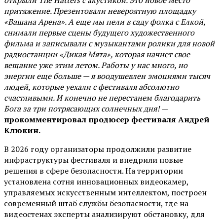
открыли The Hatters с акустикой. Это новое место
притяжение. Презентовали невероятную площадку
«Вашана Арена». А еще мы пели в саду фолка с Елкой,
снимали первые сцены будущего художественного
фильма и записывали с музыкантами ролики для новой
радиостанции «Дикая Мята», которая начнет свое
вещание уже этим летом. Работы у нас много, но
энергии еще больше — я воодушевлен эмоциями тысяч
людей, которые уехали с фестиваля абсолютно
счастливыми. И конечно не перестанем благодарить
Бога за три потрясающих солнечных дня!
—
прокомментировал продюсер фестиваля Андрей
Клюкин.
В 2026 году организаторы продолжили развитие
инфраструктуры фестиваля и внедрили новые
решения в сфере безопасности. На территории
установлена сотня инновационных видеокамер,
управляемых искусственным интеллектом, построен
современный штаб службы безопасности, где на
видеостенах эксперты анализируют обстановку, для