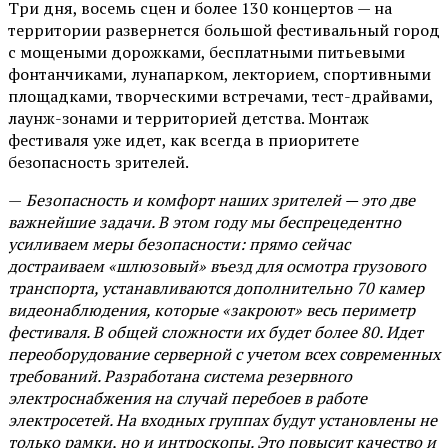
Три дня, восемь сцен и более 130 концертов — на
территории развернется большой фестивальный город
с мощеными дорожками, бесплатными питьевыми
фонтанчиками, лунапарком, лекторием, спортивными
площадками, творческими встречами, тест-драйвами,
лаунж-зонами и территорией детства. Монтаж
фестиваля уже идет, как всегда в приоритете
безопасность зрителей.
—
Безопасность и комфорт наших зрителей — это две
важнейшие задачи. В этом году мы беспрецедентно
усиливаем меры безопасности: прямо сейчас
достраиваем «шлюзовый» въезд для осмотра грузового
транспорта, устанавливаются дополнительно 70 камер
видеонаблюдения, которые «закроют» весь периметр
фестиваля. В общей сложности их будет более 80. Идет
переоборудование серверной с учетом всех современных
требований. Разработана система резервного
электроснабжения на случай перебоев в работе
электросетей. На входных группах будут установлены не
только рамки, но и интроскопы. Это повысит качество и