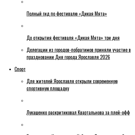
Полный гид по фестивалю «Дикая Мята»
До открытия фестиваля «Дикая Мята» три дня
Делегации из городов-побратимов приняли участие в
праздновании Дня города Ярославля 2026
Спорт
Для жителей Ярославля открыли современную
спортивную площадку
Лукашенко раскритиковал Квартальнова за плей-офф