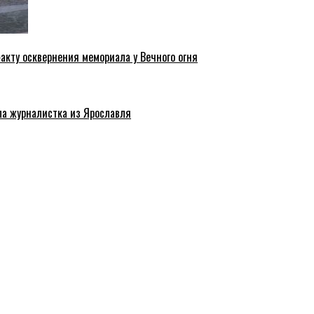
акту осквернения мемориала у Вечного огня
ла журналистка из Ярославля