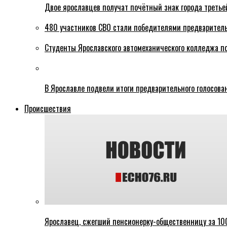
Двое ярославцев получат почётный знак города третье
480 участников СВО стали победителями предваритель
Студенты Ярославского автомеханического колледжа п
В Ярославле подвели итоги предварительного голосова
Происшествия
Ярославец, сжегший пенсионерку-общественницу за 100