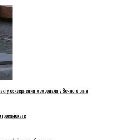
акту осквернения мемориала у Вечного огня
ктросамокате