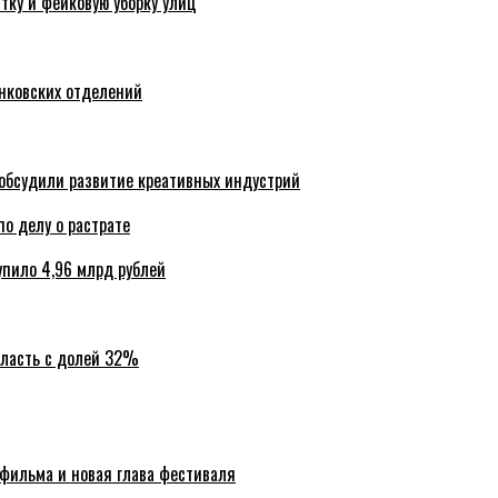
тку и фейковую уборку улиц
анковских отделений
обсудили развитие креативных индустрий
по делу о растрате
упило 4,96 млрд рублей
бласть с долей 32%
 фильма и новая глава фестиваля