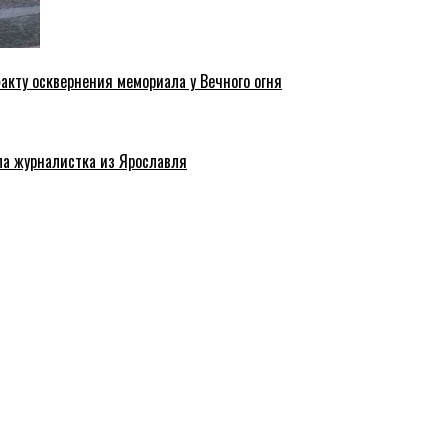
акту осквернения мемориала у Вечного огня
ла журналистка из Ярославля