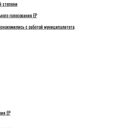
й степени
ного голосования ЕР
ознакомились с работой муниципалитета
ния ЕР