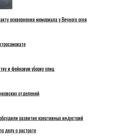
акту осквернения мемориала у Вечного огня
ктросамокате
тку и фейковую уборку улиц
анковских отделений
обсудили развитие креативных индустрий
по делу о растрате