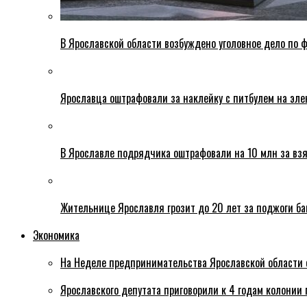
В Ярославской области возбуждено уголовное дело по ф
Ярославца оштрафовали за наклейку с питбулем на эле
В Ярославле подрядчика оштрафовали на 10 млн за взя
Жительнице Ярославля грозит до 20 лет за поджоги б
Экономика
На Неделе предпринимательства Ярославской области 
Ярославского депутата приговорили к 4 годам колонии 