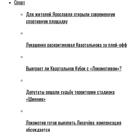
Спорт
Для жителей Ярославля открыли современную
спортивную площадку
Лукашенко раскритиковал Квартальнова за плей-офф
Выиграет ли Квартальнов Кубок с «Локомотивом»?
Депутаты решали судьбу территории стадиона
«Шинник»
Локомотив готов выкупить Лихачёва: компенсация
обсуждается