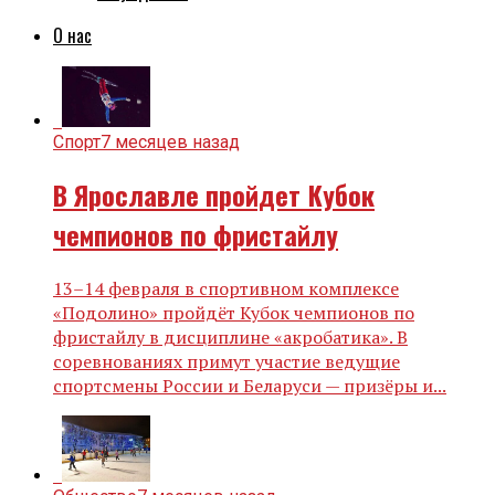
О нас
Спорт
7 месяцев назад
В Ярославле пройдет Кубок
чемпионов по фристайлу
13–14 февраля в спортивном комплексе
«Подолино» пройдёт Кубок чемпионов по
фристайлу в дисциплине «акробатика». В
соревнованиях примут участие ведущие
спортсмены России и Беларуси — призёры и...