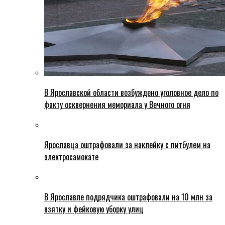
В Ярославской области возбуждено уголовное дело по
факту осквернения мемориала у Вечного огня
Ярославца оштрафовали за наклейку с питбулем на
электросамокате
В Ярославле подрядчика оштрафовали на 10 млн за
взятку и фейковую уборку улиц