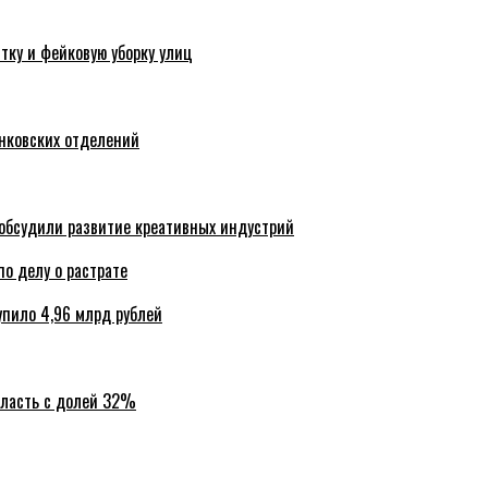
тку и фейковую уборку улиц
анковских отделений
обсудили развитие креативных индустрий
по делу о растрате
упило 4,96 млрд рублей
бласть с долей 32%