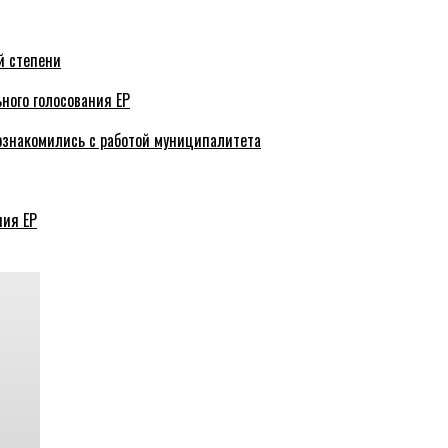
й степени
ного голосования ЕР
ознакомились с работой муниципалитета
ния ЕР