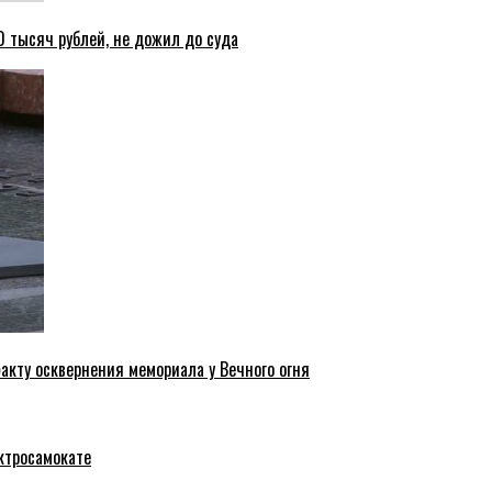
 тысяч рублей, не дожил до суда
акту осквернения мемориала у Вечного огня
ктросамокате