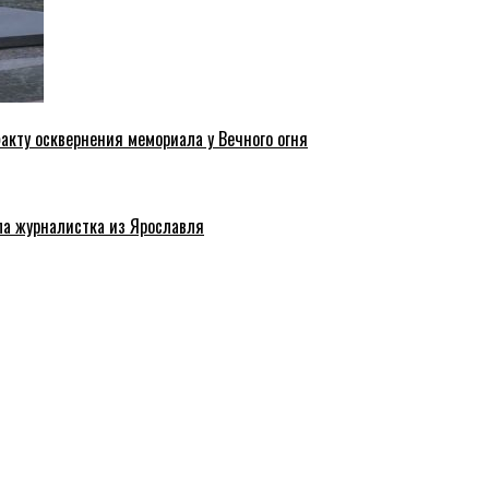
акту осквернения мемориала у Вечного огня
ла журналистка из Ярославля