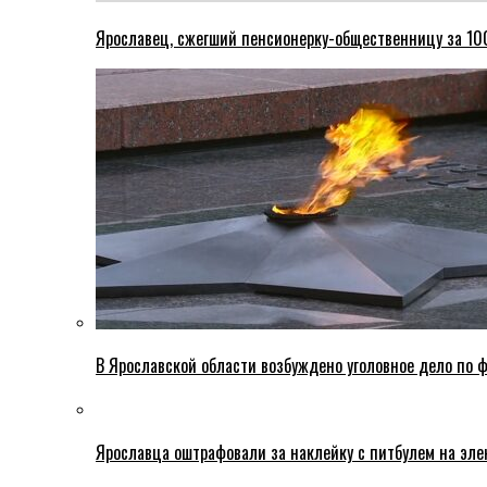
Ярославец, сжегший пенсионерку-общественницу за 100
В Ярославской области возбуждено уголовное дело по ф
Ярославца оштрафовали за наклейку с питбулем на эле