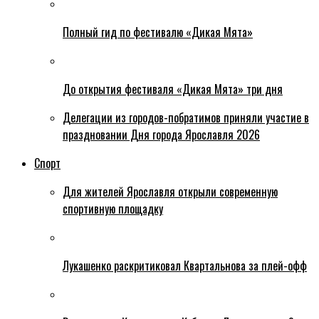
Полный гид по фестивалю «Дикая Мята»
До открытия фестиваля «Дикая Мята» три дня
Делегации из городов-побратимов приняли участие в
праздновании Дня города Ярославля 2026
Спорт
Для жителей Ярославля открыли современную
спортивную площадку
Лукашенко раскритиковал Квартальнова за плей-офф