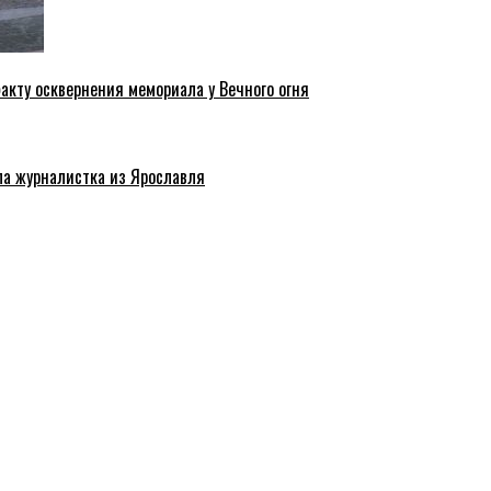
акту осквернения мемориала у Вечного огня
ла журналистка из Ярославля