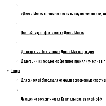
«Дикая Мята» анонсировала пять шоу на фестивале, ко
Полный гид по фестивалю «Дикая Мята»
До открытия фестиваля «Дикая Мята» три дня
Делегации из городов-побратимов приняли участие в 
Спорт
Для жителей Ярославля открыли современную спортив
Лукашенко раскритиковал Квартальнова за плей-офф