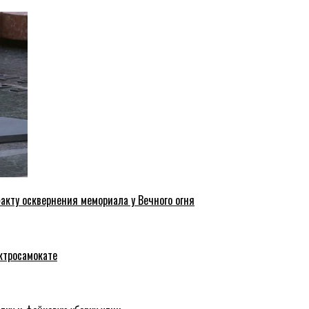
акту осквернения мемориала у Вечного огня
ктросамокате