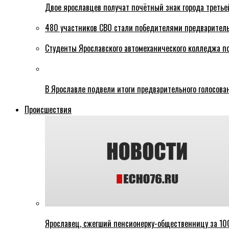
Двое ярославцев получат почётный знак города третье
480 участников СВО стали победителями предваритель
Студенты Ярославского автомеханического колледжа п
В Ярославле подвели итоги предварительного голосова
Происшествия
Ярославец, сжегший пенсионерку-общественницу за 100