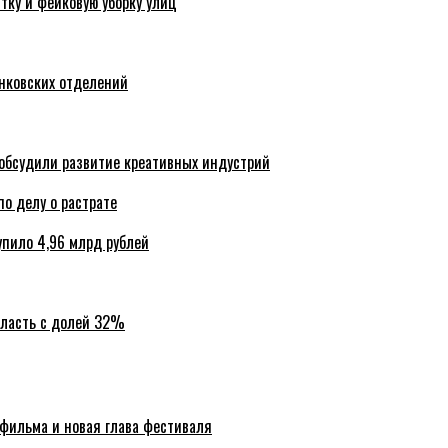
тку и фейковую уборку улиц
анковских отделений
обсудили развитие креативных индустрий
по делу о растрате
упило 4,96 млрд рублей
бласть с долей 32%
 фильма и новая глава фестиваля