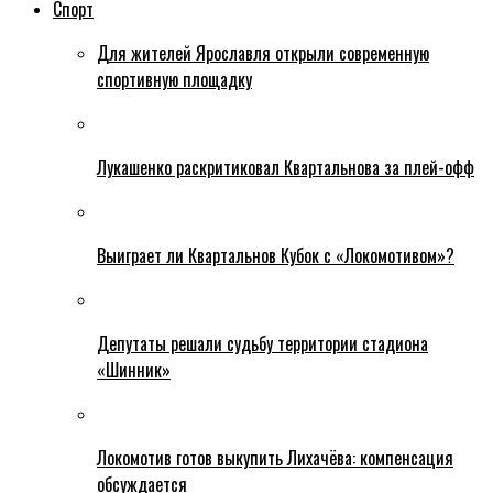
Спорт
Для жителей Ярославля открыли современную
спортивную площадку
Лукашенко раскритиковал Квартальнова за плей-офф
Выиграет ли Квартальнов Кубок с «Локомотивом»?
Депутаты решали судьбу территории стадиона
«Шинник»
Локомотив готов выкупить Лихачёва: компенсация
обсуждается