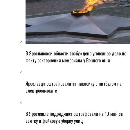
В Ярославской области возбуждено уголовное дело по
факту осквернения мемориала у Вечного огня
Ярославца оштрафовали за наклейку с питбулем на
электросамокате
В Ярославле подрядчика оштрафовали на 10 млн за
взятку и фейковую уборку улиц