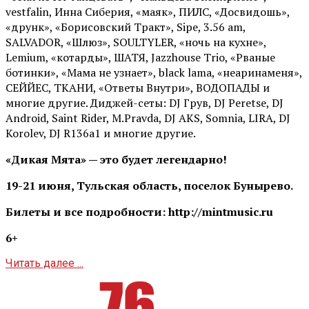
vestfalin, Инна Сиберия, «маяк», ПИЛС, «Досвидошь»,
«друнк», «Борисовский Тракт», Sipe, 3.56 am,
SALVADOR, «Шлюз», SOULTYLER, «ночь на кухне»,
Lemium, «котарды», ШАТЯ, Jazzhouse Trio, «Рваные
ботинки», «Мама не узнает», black lama, «неаринаменя»,
СЕЙЙЕС, ТКАНИ, «Ответы Внутри», ВОДОПАДЫ и
многие другие. Диджей-сеты: DJ Грув, DJ Peretse, DJ
Android, Saint Rider, М.Pravda, DJ AKS, Somnia, LIRA, DJ
Korolev, DJ R136a1 и многие другие.
«Дикая Мята» — это будет легендарно!
19-21 июня, Тульская область, поселок Бунырево.
Билеты и все подробности: http://mintmusic.ru
6+
Читать далее ...