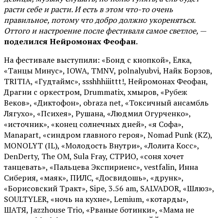
расти себе и расти. И есть в этом что-то очень
правильное, потому что добро должно укореняться.
Оттого и настроение после фестиваля самое светлое,
—
поделился Нейромонах Феофан.
На фестивале выступили: «Бонд с кнопкой», Ёлка,
«Танцы Минус», IOWA, TMNV, polnalyubvi, Найк Борзов,
TRITIA, «Гудтаймс», ssshhhiiittt!, Нейромонах Феофан,
Драгни с оркестром, Drummatix, хмыров, «Рубеж
Веков», «Диктофон», obraza net, «Токсичный ансамбль
Лягухо», «Психея», Рушана, «Людмил Огурченко»,
«источник», «конец солнечных дней», «я Софа»,
Manapart, «синдром главного героя», Nomad Punk (KZ),
MONOLYT (IL), «Молодость Внутри», «Лолита Косс»,
DenDerty, The OM, Sula Fray, СТРИО, «соня хочет
танцевать», «Пальцева Экспириенс», vestfalin, Инна
Сиберия, «маяк», ПИЛС, «Досвидошь», «друнк»,
«Борисовский Тракт», Sipe, 3.56 am, SALVADOR, «Шлюз»,
SOULTYLER, «ночь на кухне», Lemium, «котарды»,
ШАТЯ, Jazzhouse Trio, «Рваные ботинки», «Мама не