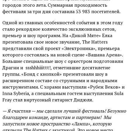
городов этого лета. Суммарная проходимость
фестиваля за три дня составила 53 983 посетителей.
Одной из главных особенностей события в этом году
стало рекордное количество эксклюзивных сетов,
премьер и шоу программ. На «Дикой Мяте» Ёлка
презентовала свое новое звучание, The Hatters
представили свой проект «Электроника», премьера
которого состоялась на новой сцене «Вашана Арена».
Большие специальные шоу с оркестром подготовили
Драгни и ssshhhiiittt!, отметившие десятилетие
группы. «Бонд с кнопкой» презентовали шоу в
расширенном составе со струнными и народными
инструментами. С хорами выступили «Рубеж Веков» и
Inna Syberia, а специальным гостем выступления Sula
Fray стал виртуозный гитарист Дидюля.
— Я счастлив — мы сделали лучший фестиваль! Безумно
благодарен команде, артистам и партнерам! Мы
запустили новое пространство «Лампа», которую
открыли The Hatters с акустикой. Это новое место