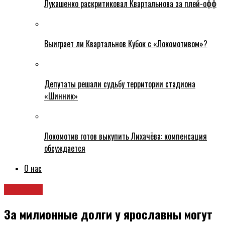
Лукашенко раскритиковал Квартальнова за плей-офф
Выиграет ли Квартальнов Кубок с «Локомотивом»?
Депутаты решали судьбу территории стадиона
«Шинник»
Локомотив готов выкупить Лихачёва: компенсация
обсуждается
О нас
Новости
За милионные долги у ярославны могут