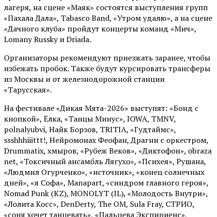
лагеря, на сцене «Маяк» состоятся выступления групп
«Пахала Дала», Tabasco Band, «Утром удалю», а на сцене
«Дачного клуба» пройдут концерты команд «Мич»,
Lomany Russky и Driada.
Организаторы рекомендуют приезжать заранее, чтобы
избежать пробок. Также будут курсировать трансферы
из Москвы и от железнодорожной станции
«Тарусская».
На фестивале «Дикая Мята-2026» выступят: «Бонд с
кнопкой», Ёлка, «Танцы Минус», IOWA, TMNV,
polnalyubvi, Найк Борзов, TRITIA, «Гудтаймс»,
ssshhhiiittt!, Нейромонах Феофан, Драгни с оркестром,
Drummatix, хмыров, «Рубеж Веков», «Диктофон», obraza
net, «Токсичный ансамбль Лягухо», «Психея», Рушана,
«Людмил Огурченко», «источник», «конец солнечных
дней», «я Софа», Manapart, «синдром главного героя»,
Nomad Punk (KZ), MONOLYT (IL), «Молодость Внутри»,
«Лолита Косс», DenDerty, The OM, Sula Fray, СТРИО,
«соня хочет танцевать», «Пальцева Экспириенс»,