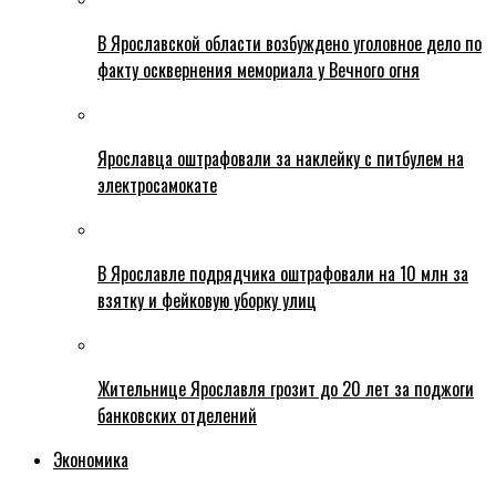
В Ярославской области возбуждено уголовное дело по
факту осквернения мемориала у Вечного огня
Ярославца оштрафовали за наклейку с питбулем на
электросамокате
В Ярославле подрядчика оштрафовали на 10 млн за
взятку и фейковую уборку улиц
Жительнице Ярославля грозит до 20 лет за поджоги
банковских отделений
Экономика