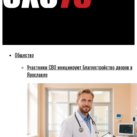
Эхо76
За милионные долги у ярославны могут отобрать разом
десять земельных участков
Общество
Участники СВО инициируют благоустройство дворов в
Ярославле