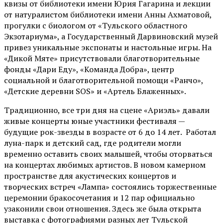
квизы от библиотеки имени Юрия Гагарина и лекции
от
натуралистом
библиотеки имени Анны Ахматовой,
прогулки с биологом от
«Тульского областного
Экзотариума»
, а Государственный Дарвиновский музей
привез уникальные экспонаты и настольные игры. На
«Дикой Мяте» присутствовали благотворительные
фонды «Дари Еду», «Команда Добра», центр
социальной и благотворительной помощи «Ранчо»,
«Детские деревни SOS» и «Артель Блаженных».
Традиционно, все три дня на сцене
«Ариэль»
давали
живые концерты юные участники фестиваля —
будущие рок-звезды в возрасте от 6 до 14 лет. Работал
луна-парк и детский сад, где родители могли
временно оставить своих малышей, чтобы оторваться
на концертах любимых артистов. В новом камерном
пространстве для акустических концертов и
творческих встреч «Лампа» состоялись торжественные
церемонии бракосочетания и 12 пар официально
узаконили свои отношения. Здесь же была открыта
выставка с фотографиями разных лет Тульской