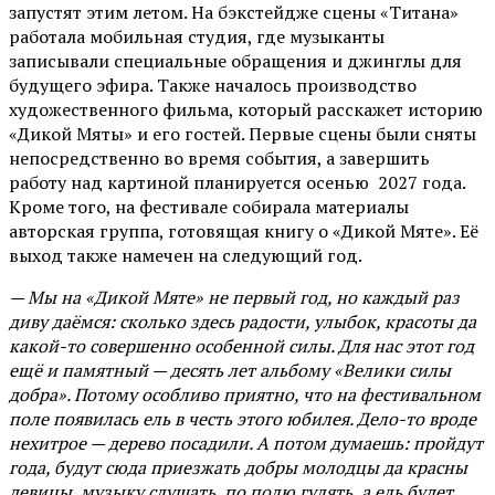
запустят этим летом. На бэкстейдже сцены «Титана»
работала мобильная студия, где музыканты
записывали специальные обращения и джинглы для
будущего эфира. Также началось производство
художественного фильма, который расскажет историю
«Дикой Мяты» и его гостей. Первые сцены были сняты
непосредственно во время события, а завершить
работу над картиной планируется осенью 2027 года.
Кроме того, на фестивале собирала материалы
авторская группа, готовящая книгу о «Дикой Мяте». Её
выход также намечен на следующий год.
— Мы на «Дикой Мяте» не первый год, но каждый раз
диву даёмся: сколько здесь радости, улыбок, красоты да
какой-то совершенно особенной силы. Для нас этот год
ещё и памятный — десять лет альбому «Велики силы
добра». Потому особливо приятно, что на фестивальном
поле появилась ель в честь этого юбилея. Дело-то вроде
нехитрое — дерево посадили. А потом думаешь: пройдут
года, будут сюда приезжать добры молодцы да красны
девицы, музыку слушать, по полю гулять, а ель будет