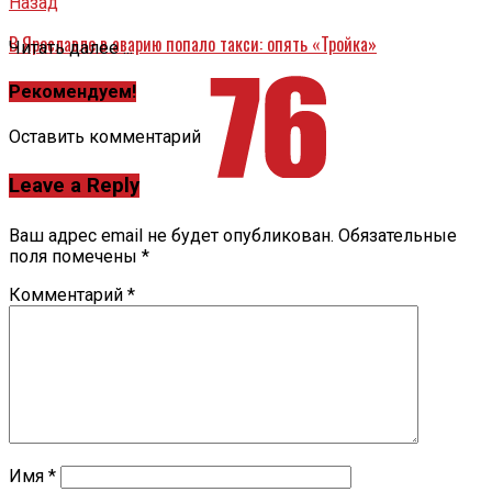
Назад
В Ярославле в аварию попало такси: опять «Тройка»
Читать далее ...
Рекомендуем!
Оставить комментарий
Leave a Reply
Ваш адрес email не будет опубликован.
Обязательные
поля помечены
*
Комментарий
*
Имя
*