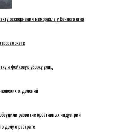
акту осквернения мемориала у Вечного огня
ктросамокате
тку и фейковую уборку улиц
анковских отделений
обсудили развитие креативных индустрий
по делу о растрате