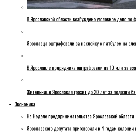
В Ярославской области возбуждено уголовное дело по ф
Ярославца оштрафовали за наклейку с питбулем на эле
В Ярославле подрядчика оштрафовали на 10 млн за взя
Жительнице Ярославля грозит до 20 лет за поджоги б
Экономика
На Неделе предпринимательства Ярославской области 
Ярославского депутата приговорили к 4 годам колонии 