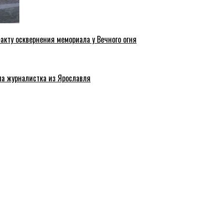
акту осквернения мемориала у Вечного огня
ла журналистка из Ярославля