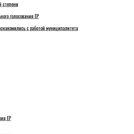
й степени
ного голосования ЕР
ознакомились с работой муниципалитета
ния ЕР