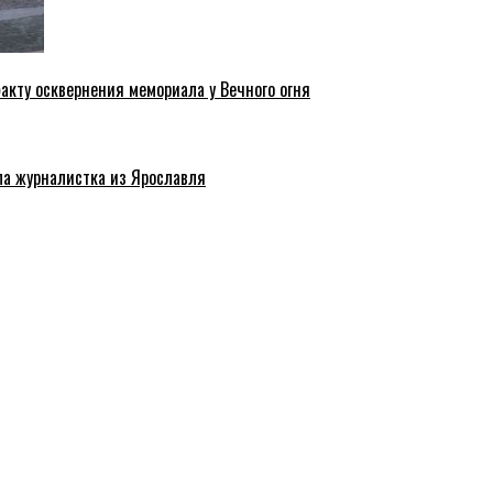
акту осквернения мемориала у Вечного огня
ла журналистка из Ярославля