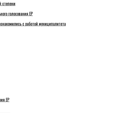
й степени
ного голосования ЕР
ознакомились с работой муниципалитета
ния ЕР