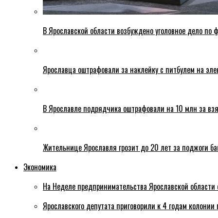
В Ярославской области возбуждено уголовное дело по ф
Ярославца оштрафовали за наклейку с питбулем на эле
В Ярославле подрядчика оштрафовали на 10 млн за взя
Жительнице Ярославля грозит до 20 лет за поджоги б
Экономика
На Неделе предпринимательства Ярославской области 
Ярославского депутата приговорили к 4 годам колонии 