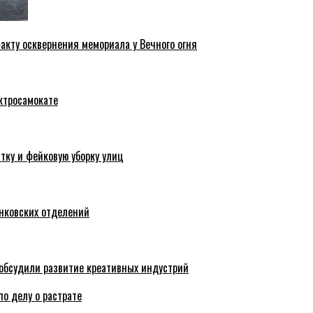
акту осквернения мемориала у Вечного огня
ктросамокате
тку и фейковую уборку улиц
анковских отделений
обсудили развитие креативных индустрий
по делу о растрате