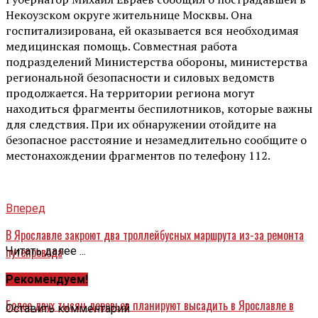
Некоузском округе жительнице Москвы. Она
госпитализирована, ей оказывается вся необходимая
медицинская помощь. Совместная работа
подразделений Министерства обороны, министерства
региональной безопасности и силовых ведомств
продолжается. На территории региона могут
находиться фрагменты беспилотников, которые важны
для следствия. При их обнаружении отойдите на
безопасное расстояние и незамедлительно сообщите о
местонахождении фрагментов по телефону 112.
Вперед
В Ярославле закроют два троллейбусных маршрута из-за ремонта
путепровода
Читать далее ...
Назад
Рекомендуем!
Более двух тысяч деревьев планируют высадить в Ярославле в
Оставить комментарий