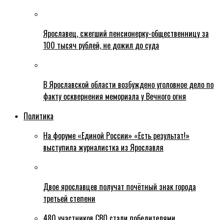
Ярославец, сжегший пенсионерку-общественницу за
100 тысяч рублей, не дожил до суда
В Ярославской области возбуждено уголовное дело по
факту осквернения мемориала у Вечного огня
Политика
На форуме «Единой России» «Есть результат!»
выступила журналистка из Ярославля
Двое ярославцев получат почётный знак города
третьей степени
480 участников СВО стали победителями