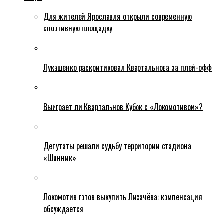
Для жителей Ярославля открыли современную
спортивную площадку
Лукашенко раскритиковал Квартальнова за плей-офф
Выиграет ли Квартальнов Кубок с «Локомотивом»?
Депутаты решали судьбу территории стадиона
«Шинник»
Локомотив готов выкупить Лихачёва: компенсация
обсуждается