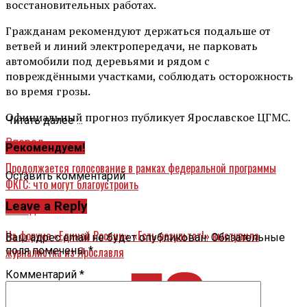
восстановительных работах.
Гражданам рекомендуют держаться подальше от
ветвей и линий электропередачи, не парковать
автомобили под деревьями и рядом с
повреждёнными участками, соблюдать осторожность
во время грозы.
Официальный прогноз публикует Ярославское ЦГМС.
Читать далее ...
Вперед
Рекомендуем!
Продолжается голосование в рамках федеральной программы
Оставить комментарий
ФКГС: что могут благоустроить
Leave a Reply
Назад
На форуме «Единой России» «Есть результат!» выступила
Ваш адрес email не будет опубликован.
Обязательные
журналистка из Ярославля
поля помечены
*
Комментарий
*