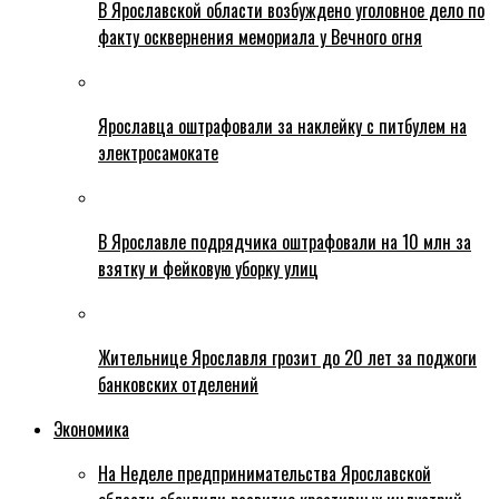
В Ярославской области возбуждено уголовное дело по
факту осквернения мемориала у Вечного огня
Ярославца оштрафовали за наклейку с питбулем на
электросамокате
В Ярославле подрядчика оштрафовали на 10 млн за
взятку и фейковую уборку улиц
Жительнице Ярославля грозит до 20 лет за поджоги
банковских отделений
Экономика
На Неделе предпринимательства Ярославской