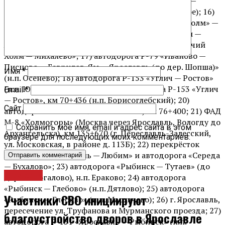
Преображенского; 15) автодорога «Петровское —
Караш — Заозерье — Пречистое» (н.п. Демьянское); 16)
перекрёсток автодорога «Ярославль — Заячий Холм» —
автодорога «Иваново — Писцово — Гаврилов-Ям —
Ярославль (до дер. Шопша)» и «автодорога «Заячий
Холм — Михалево»; 17) автодорога Р-79 «Иваново —
Писцово — Гаврилов-Ям — Ярославль (до дер. Шопша)»
Имя
*
(н.п. Осенево); 18) автодорога Р-153 «Углич — Ростов»
(н.п. Юрьевская Слобода); 19) автодорога Р-153 «Углич
Email
*
— Ростов», км 70+436 (н.п. Борисоглебский); 20)
Сайт
автодорога Р-153 «Углич — Ростов», км 76+400; 21) ФАД
М-8 «Холмогоры» (Москва через Ярославль, Вологду до
Сохранить моё имя, email и адрес сайта в этом
Архангельска), км 135+670 (г. Переславль-Залесский,
браузере для последующих моих комментариев.
ул. Московская, в районе д. 113Б); 22) перекрёсток
автодорог «Ярославль — Любим» и автодорога «Середа
— Бухалово»; 23) автодорога «Рыбинск — Тутаев» (до
Новости
дер. Помогалово), н.п. Ераково; 24) автодорога
«Рыбинск — Глебово» (н.п. Дятлово); 25) автодорога
Участники СВО инициируют
«Рыбинск — Глебово» (н.п. Мархачево); 26) г. Ярославль,
пересечение ул. Труфанова и Мурманского проезда; 27)
благоустройство дворов в Ярославле
автодорога Р-151 «Ярославль — Рыбинск» (н.п.