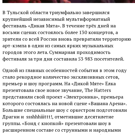
В Тульской области триумфально завершился
крупнейший независимый мультиформатный
фестиваль «Дикая Мята». В течение трёх дней на
восьми сценах состоялось более 130 концертов, а
зрители со всей России вновь превратили территорию
арт-кэмпа в один из самых ярких музыкальных
городов этого лета. Суммарная проходимость
фестиваля за три дня составила 53 983 посетителей.
Одной из главных особенностей события в этом году
стало рекордное количество эксклюзивных сетов,
премьер и шоу программ. На «Дикой Мяте» Ёлка
презентовала свое новое звучание, The Hatters
представили свой проект «Электроника», премьера
которого состоялась на новой сцене «Вашана Арена».
Большие специальные шоу с оркестром подготовили
Драгни и ssshhhiiittt!, отметившие десятилетие
группы. «Бонд с кнопкой» презентовали шоу в
расширенном составе со струнными и народными