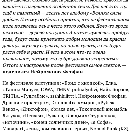
какой-то совершенно особенной силы. Для нас этот год
ещё и памятный — десять лет альбому «Велики силы
добра». Потому особливо приятно, что на фестивальном
поле появилась ель в честь этого юбилея. Дело-то вроде
нехитрое — дерево посадили. А потом думаешь: пройдут
года, будут сюда приезжать добры молодцы да красны
девицы, музыку слушать, по полю гулять, а ель будет
расти себе и расти. И есть в этом что-то очень
правильное, потому что добро должно укореняться.
Оттого и настроение после фестиваля самое светлое,
—
поделился Нейромонах Феофан.
На фестивале выступили: «Бонд с кнопкой», Ёлка,
«Танцы Минус», IOWA, TMNV, polnalyubvi, Найк Борзов,
TRITIA, «Гудтаймс», ssshhhiiittt!, Нейромонах Феофан,
Драгни с оркестром, Drummatix, хмыров, «Рубеж
Веков», «Диктофон», obraza net, «Токсичный ансамбль
Лягухо», «Психея», Рушана, «Людмил Огурченко»,
«источник», «конец солнечных дней», «я Софа»,
Manapart, «синдром главного героя», Nomad Punk (KZ),