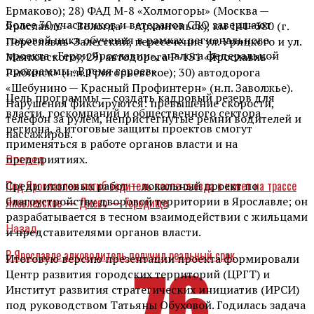
Ермаково); 28) ФАД М-8 «Холмогоры» (Москва —
Более 30 участников и ветеранов СВО завершают
Ярославль — Вологда — Архангельск), км 141+580 (г.
годовой цикл обучения в рамках регионального
Переславль-Залесский, пересечение ул. Урицкого и ул.
проекта «Герои Ярославии», аналога федеральной
Маяковского); 29) автодорога Р-151 «Ярославль —
программы «Время героев».
Рыбинск» (н.п. Григорьевское); 30) автодорога
«Шебунино — Красный Профинтерн» (н.п. Заволжье).
Цель программы — создать кадровый резерв для
Нарушения фиксируются: превышение скорости,
власти, госкомпаний и общественного сектора
телефон за рулём, непристегнутые ремни водителей и
региона, а итоговые защиты проектов смогут
пассажиров.
применяться в работе органов власти и на
предприятиях.
Вперед
Под Ярославлем погиб водитель после съезда в кювет на трассе
Среди итоговых работ — локальный проект по
благоустройству дворовой территории в Ярославле; он
Яковлевское — Диево — Городище
разрабатывается в тесном взаимодействии с жильцами
Назад
и представителями органов власти.
В Ярославле алководитель получил реальный срок
Итоговую версию презентации проекта формировали
Центр развития городских территорий (ЦРГТ) и
Институт развития стратегических инициатив (ИРСИ)
под руководством Татьяны Обуховой. Годилась задача