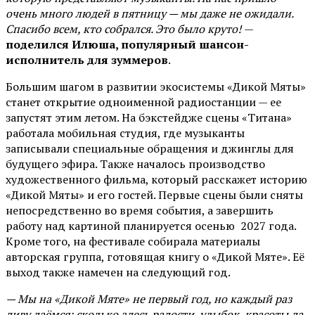
очень много людей в пятницу — мы даже не ожидали.
Спасибо всем, кто собрался. Это было круто!
—
поделился Илюша, популярный шансон-
исполнитель для зуммеров
.
Большим шагом в развитии экосистемы «Дикой Мяты»
станет открытие одноименной радиостанции — ее
запустят этим летом. На бэкстейдже сцены «Титана»
работала мобильная студия, где музыканты
записывали специальные обращения и джинглы для
будущего эфира. Также началось производство
художественного фильма, который расскажет историю
«Дикой Мяты» и его гостей. Первые сцены были сняты
непосредственно во время события, а завершить
работу над картиной планируется осенью 2027 года.
Кроме того, на фестивале собирала материалы
авторская группа, готовящая книгу о «Дикой Мяте». Её
выход также намечен на следующий год.
— Мы на «Дикой Мяте» не первый год, но каждый раз
диву даёмся: сколько здесь радости, улыбок, красоты да