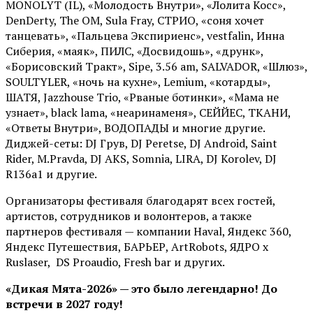
MONOLYT (IL), «Молодость Внутри», «Лолита Косс»,
DenDerty, The OM, Sula Fray, СТРИО, «соня хочет
танцевать», «Пальцева Экспириенс», vestfalin, Инна
Сиберия, «маяк», ПИЛС, «Досвидошь», «друнк»,
«Борисовский Тракт», Sipe, 3.56 am, SALVADOR, «Шлюз»,
SOULTYLER, «ночь на кухне», Lemium, «котарды»,
ШАТЯ, Jazzhouse Trio, «Рваные ботинки», «Мама не
узнает», black lama, «неаринаменя», СЕЙЙЕС, ТКАНИ,
«Ответы Внутри», ВОДОПАДЫ и многие другие.
Диджей-сеты: DJ Грув, DJ Peretse, DJ Android, Saint
Rider, М.Pravda, DJ AKS, Somnia, LIRA, DJ Korolev, DJ
R136a1 и другие.
Организаторы фестиваля благодарят всех гостей,
артистов, сотрудников и волонтеров, а также
партнеров фестиваля — компании Haval, Яндекс 360,
Яндекс Путешествия, БАРЬЕР, ArtRobots, ЯДРО х
Ruslaser, DS Proaudio, Fresh bar и других.
«Дикая Мята-2026» — это было легендарно! До
встречи в 2027 году!