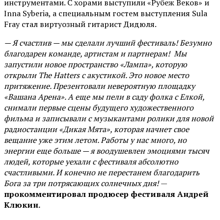
инструментами. С хорами выступили «Рубеж Веков» и
Inna Syberia, а специальным гостем выступления Sula
Fray стал виртуозный гитарист Дидюля.
— Я счастлив — мы сделали лучший фестиваль! Безумно
благодарен команде, артистам и партнерам! Мы
запустили новое пространство «Лампа», которую
открыли The Hatters с акустикой. Это новое место
притяжение. Презентовали невероятную площадку
«Вашана Арена». А еще мы пели в саду фолка с Елкой,
снимали первые сцены будущего художественного
фильма и записывали с музыкантами ролики для новой
радиостанции «Дикая Мята», которая начнет свое
вещание уже этим летом. Работы у нас много, но
энергии еще больше — я воодушевлен эмоциями тысяч
людей, которые уехали с фестиваля абсолютно
счастливыми. И конечно не перестанем благодарить
Бога за три потрясающих солнечных дня!
—
прокомментировал продюсер фестиваля Андрей
Клюкин.