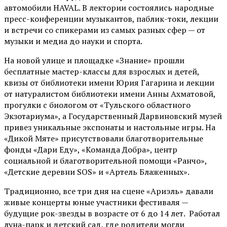
автомобили HAVAL. В лектории состоялись народные
пресс-конференции музыкантов, паблик-токи, лекции
и встречи со спикерами из самых разных сфер — от
музыки и медиа до науки и спорта.
На новой улице и площадке «Знание» прошли
бесплатные мастер-классы для взрослых и детей,
квизы от библиотеки имени Юрия Гагарина и лекции
от
натуралистом
библиотеки имени Анны Ахматовой,
прогулки с биологом от
«Тульского областного
Экзотариума»
, а Государственный Дарвиновский музей
привез уникальные экспонаты и настольные игры. На
«Дикой Мяте» присутствовали благотворительные
фонды «Дари Еду», «Команда Добра», центр
социальной и благотворительной помощи «Ранчо»,
«Детские деревни SOS» и «Артель Блаженных».
Традиционно, все три дня на сцене
«Ариэль»
давали
живые концерты юные участники фестиваля —
будущие рок-звезды в возрасте от 6 до 14 лет. Работал
луна-парк и детский сад, где родители могли