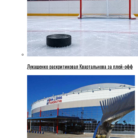
Лукашенко раскритиковал Квартальнова за плей-офф