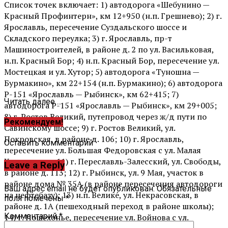
Список точек включает: 1) автодорога «Шебунино —
Красный Профинтерн», км 12+950 (н.п. Грешнево); 2) г.
Ярославль, пересечение Суздальского шоссе и
Складского переулка; 3) г. Ярославль, пр-т
Машиностроителей, в районе д. 2 по ул. Васильковая,
н.п. Красный Бор; 4) н.п. Красный Бор, пересечение ул.
Мостецкая и ул. Хутор; 5) автодорога «Туношна —
Бурмакино», км 22+154 (н.п. Бурмакино); 6) автодорога
Р-151 «Ярославль — Рыбинск», км 62+415; 7)
Читать далее ...
автодорога Р-151 «Ярославль — Рыбинск», км 29+005;
8) г. Ростов Великий, путепровод через ж/д пути по
Рекомендуем!
Савинскому шоссе; 9) г. Ростов Великий, ул.
Покровская, в районе д. 106; 10) г. Ярославль,
Оставить комментарий
пересечение ул. Большая Федоровская с ул. Малая
Химическая; 11) г. Переславль-Залесский, ул. Свободы,
Leave a Reply
в районе д. 113; 12) г. Рыбинск, ул. 9 Мая, участок в
районе дома № 35А (в районе пересечения автодороги
Ваш адрес email не будет опубликован.
Обязательные
на нефтебазу); 13) н.п. Велике́, ул. Некрасовская, в
поля помечены
*
районе д. 1А (пешеходный переход в районе школы);
Комментарий
*
14) г. Пошехонье, пересечение ул. Войнова с ул.