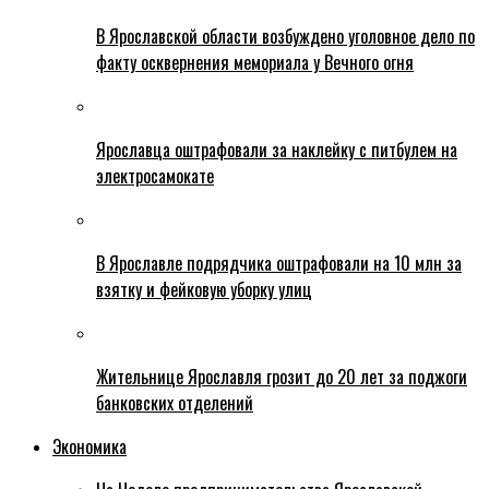
В Ярославской области возбуждено уголовное дело по
факту осквернения мемориала у Вечного огня
Ярославца оштрафовали за наклейку с питбулем на
электросамокате
В Ярославле подрядчика оштрафовали на 10 млн за
взятку и фейковую уборку улиц
Жительнице Ярославля грозит до 20 лет за поджоги
банковских отделений
Экономика