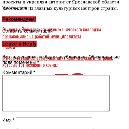
проекты и укрепляя авторитет Ярославской области
как одного из главных культурных центров страны.
Читать далее ...
Вперед
Рекомендуем!
Студенты Ярославского автомеханического колледжа
Оставить комментарий
познакомились с работой муниципалитета
Leave a Reply
Назад
Ваш адрес email не будет опубликован.
Обязательные
В Ярославской области у охотника изъяли ружье и патроны,
поля помечены
*
которые тот незаконно хранил
Комментарий
*
Имя
*