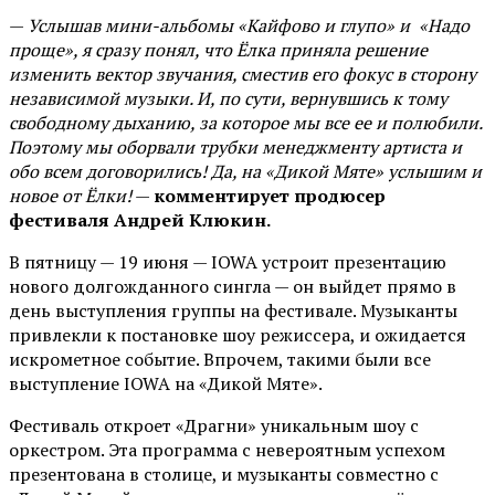
—
Услышав мини-альбомы «Кайфово и глупо» и «Надо
проще», я сразу понял, что Ёлка приняла решение
изменить вектор звучания, сместив его фокус в сторону
независимой музыки. И, по сути, вернувшись к тому
свободному дыханию, за которое мы все ее и полюбили.
Поэтому мы оборвали трубки менеджменту артиста и
обо всем договорились! Да, на «Дикой Мяте» услышим и
новое от Ёлки!
—
комментирует продюсер
фестиваля Андрей Клюкин.
В пятницу — 19 июня — IOWA устроит презентацию
нового долгожданного сингла — он выйдет прямо в
день выступления группы на фестивале. Музыканты
привлекли к постановке шоу режиссера, и ожидается
искрометное событие. Впрочем, такими были все
выступление IOWA на «Дикой Мяте».
Фестиваль откроет «Драгни» уникальным шоу с
оркестром. Эта программа с невероятным успехом
презентована в столице, и музыканты совместно с