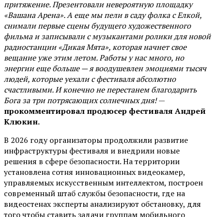
притяжение. Презентовали невероятную площадку
«Вашана Арена». А еще мы пели в саду фолка с Елкой,
снимали первые сцены будущего художественного
фильма и записывали с музыкантами ролики для новой
радиостанции «Дикая Мята», которая начнет свое
вещание уже этим летом. Работы у нас много, но
энергии еще больше — я воодушевлен эмоциями тысяч
людей, которые уехали с фестиваля абсолютно
счастливыми. И конечно не перестанем благодарить
Бога за три потрясающих солнечных дня!
—
прокомментировал продюсер фестиваля Андрей
Клюкин.
В 2026 году организаторы продолжили развитие
инфраструктуры фестиваля и внедрили новые
решения в сфере безопасности. На территории
установлена сотня инновационных видеокамер,
управляемых искусственным интеллектом, построен
современный штаб службы безопасности, где на
видеостенах эксперты анализируют обстановку, для
того чтобы ставить задачи группам мобильного