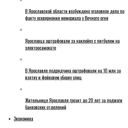
В Ярославской области возбуждено уголовное дело по
факту осквернения мемориала у Вечного огня
Ярославца оштрафовали за наклейку с питбулем на
электросамокате
В Ярославле подрядчика оштрафовали на 10 млн за
взятку и фейковую уборку улиц
Жительнице Ярославля грозит до 20 лет за поджоги
банковских отделений
Экономика