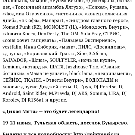
Drummatix, хмыров, «Рубеж Веков», «Диктофон», obraza
net, «Токсичный ансамбль Лягухо», «Психея», Рушана,
«Людмил Огурченко», «источник», «конец солнечных
дней», «я Софа», Manapart, «синдром главного героя»,
Nomad Punk (KZ), MONOLYT (IL), «Молодость Внутри»,
«Лолита Косс», DenDerty, The OM, Sula Fray, СТРИО,
«соня хочет танцевать», «Пальцева Экспириенс»,
vestfalin, Инна Сиберия, «маяк», ПИЛС, «Досвидошь»,
«друнк», «Борисовский Тракт», Sipe, 3.56 am,
SALVADOR, «Шлюз», SOULTYLER, «ночь на кухне»,
Lemium, «котарды», ШАТЯ, Jazzhouse Trio, «Рваные
ботинки», «Мама не узнает», black lama, «неаринаменя»,
СЕЙЙЕС, ТКАНИ, «Ответы Внутри», ВОДОПАДЫ и
многие другие. Диджей-сеты: DJ Грув, DJ Peretse, DJ
Android, Saint Rider, М.Pravda, DJ AKS, Somnia, LIRA, DJ
Korolev, DJ R136a1 и другие.
«Дикая Мята» — это будет легендарно!
19-21 июня, Тульская область, поселок Бунырево.
Билеты и все подробности: http://mintmusic.ru