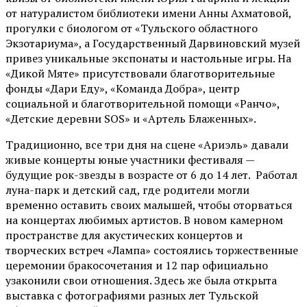
от
натуралистом
библиотеки имени Анны Ахматовой,
прогулки с биологом от
«Тульского областного
Экзотариума»
, а Государственный Дарвиновский музей
привез уникальные экспонаты и настольные игры. На
«Дикой Мяте» присутствовали благотворительные
фонды «Дари Еду», «Команда Добра», центр
социальной и благотворительной помощи «Ранчо»,
«Детские деревни SOS» и «Артель Блаженных».
Традиционно, все три дня на сцене
«Ариэль»
давали
живые концерты юные участники фестиваля —
будущие рок-звезды в возрасте от 6 до 14 лет. Работал
луна-парк и детский сад, где родители могли
временно оставить своих малышей, чтобы оторваться
на концертах любимых артистов. В новом камерном
пространстве для акустических концертов и
творческих встреч «Лампа» состоялись торжественные
церемонии бракосочетания и 12 пар официально
узаконили свои отношения. Здесь же была открыта
выставка с фотографиями разных лет Тульской