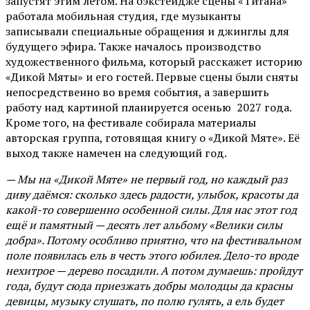
запустят этим летом. На бэкстейдже сцены «Титана»
работала мобильная студия, где музыканты
записывали специальные обращения и джинглы для
будущего эфира. Также началось производство
художественного фильма, который расскажет историю
«Дикой Мяты» и его гостей. Первые сцены были сняты
непосредственно во время события, а завершить
работу над картиной планируется осенью 2027 года.
Кроме того, на фестивале собирала материалы
авторская группа, готовящая книгу о «Дикой Мяте». Её
выход также намечен на следующий год.
— Мы на «Дикой Мяте» не первый год, но каждый раз
диву даёмся: сколько здесь радости, улыбок, красоты да
какой-то совершенно особенной силы. Для нас этот год
ещё и памятный — десять лет альбому «Велики силы
добра». Потому особливо приятно, что на фестивальном
поле появилась ель в честь этого юбилея. Дело-то вроде
нехитрое — дерево посадили. А потом думаешь: пройдут
года, будут сюда приезжать добры молодцы да красны
девицы, музыку слушать, по полю гулять, а ель будет