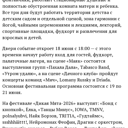
полностью обустроенная комната матери и ребенка.
Все три дня будут работать территория детства с
детским садом и отдельной сценой, зона гармонии с
йогой, чайными церемониями и лекциями, лекторий,
спортивные площадки, фудкорт и развлечения для
взрослых и детей.
Двери событие откроет 18 июня с 18:00 — с этого
времени начнут работу вход для гостей, фудкорт,
палаточные лагеря, на сцене «Маяк» состоятся
выступления групп «Пахала Дала», Tabasco Band,
«Утром удалю», а на сцене «Дачного клуба» пройдут
концерты команд «Мич», Lomany Russky и Driada.
Основная фестивальная программа состоится с 19 по
21 июня.
На фестивале «Дикая Мята-2026» выступят: «Бонд с
кнопкой», Ёлка, «Танцы Минус», IOWA, TMNV,
polnalyubvi, Найк Борзов, TRITIA, «Гудтаймс»,
ssshhhiiittt!, Нейромонах Феофан, Драгни с оркестром,