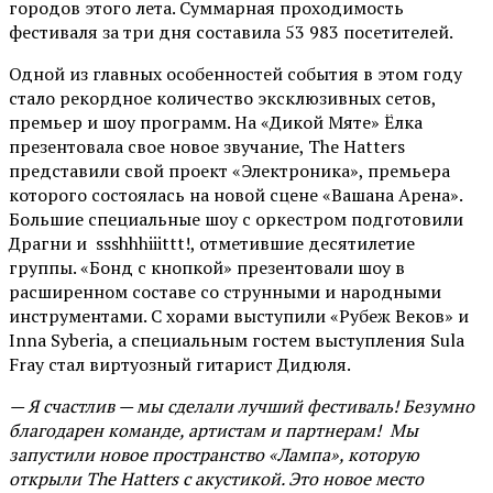
городов этого лета. Суммарная проходимость
фестиваля за три дня составила 53 983 посетителей.
Одной из главных особенностей события в этом году
стало рекордное количество эксклюзивных сетов,
премьер и шоу программ. На «Дикой Мяте» Ёлка
презентовала свое новое звучание, The Hatters
представили свой проект «Электроника», премьера
которого состоялась на новой сцене «Вашана Арена».
Большие специальные шоу с оркестром подготовили
Драгни и ssshhhiiittt!, отметившие десятилетие
группы. «Бонд с кнопкой» презентовали шоу в
расширенном составе со струнными и народными
инструментами. С хорами выступили «Рубеж Веков» и
Inna Syberia, а специальным гостем выступления Sula
Fray стал виртуозный гитарист Дидюля.
— Я счастлив — мы сделали лучший фестиваль! Безумно
благодарен команде, артистам и партнерам! Мы
запустили новое пространство «Лампа», которую
открыли The Hatters с акустикой. Это новое место