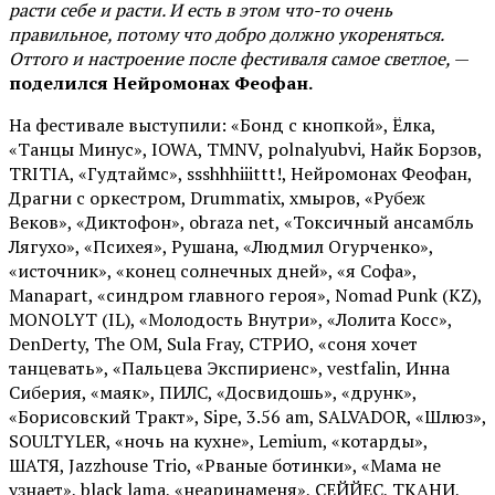
расти себе и расти. И есть в этом что-то очень
правильное, потому что добро должно укореняться.
Оттого и настроение после фестиваля самое светлое,
—
поделился Нейромонах Феофан.
На фестивале выступили: «Бонд с кнопкой», Ёлка,
«Танцы Минус», IOWA, TMNV, polnalyubvi, Найк Борзов,
TRITIA, «Гудтаймс», ssshhhiiittt!, Нейромонах Феофан,
Драгни с оркестром, Drummatix, хмыров, «Рубеж
Веков», «Диктофон», obraza net, «Токсичный ансамбль
Лягухо», «Психея», Рушана, «Людмил Огурченко»,
«источник», «конец солнечных дней», «я Софа»,
Manapart, «синдром главного героя», Nomad Punk (KZ),
MONOLYT (IL), «Молодость Внутри», «Лолита Косс»,
DenDerty, The OM, Sula Fray, СТРИО, «соня хочет
танцевать», «Пальцева Экспириенс», vestfalin, Инна
Сиберия, «маяк», ПИЛС, «Досвидошь», «друнк»,
«Борисовский Тракт», Sipe, 3.56 am, SALVADOR, «Шлюз»,
SOULTYLER, «ночь на кухне», Lemium, «котарды»,
ШАТЯ, Jazzhouse Trio, «Рваные ботинки», «Мама не
узнает», black lama, «неаринаменя», СЕЙЙЕС, ТКАНИ,