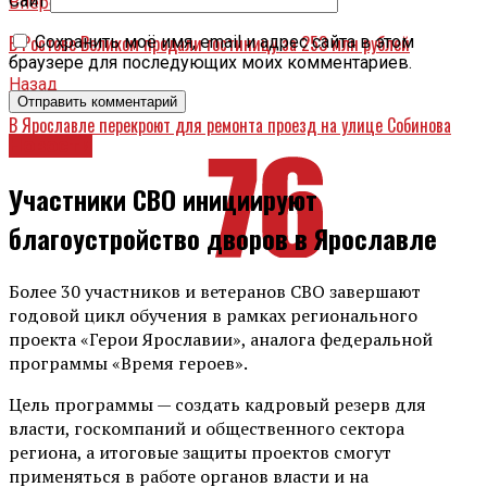
Сайт
Вперед
В Ростове Великом продали гостиницу за 253 млн рублей
Сохранить моё имя, email и адрес сайта в этом
браузере для последующих моих комментариев.
Назад
В Ярославле перекроют для ремонта проезд на улице Собинова
Новости
Участники СВО инициируют
благоустройство дворов в Ярославле
Более 30 участников и ветеранов СВО завершают
годовой цикл обучения в рамках регионального
проекта «Герои Ярославии», аналога федеральной
программы «Время героев».
Цель программы — создать кадровый резерв для
власти, госкомпаний и общественного сектора
региона, а итоговые защиты проектов смогут
применяться в работе органов власти и на