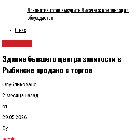
Локомотив готов выкупить Лихачёва: компенсация
обсуждается
О нас
Общество
Здание бывшего центра занятости в
Рыбинске продано с торгов
Опубликовано:
2 месяца назад
от
29.05.2026
By
admin