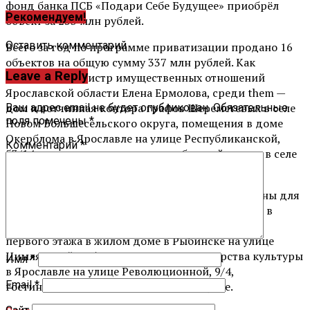
фонд банка ПСБ «Подари Себе Будущее» приобрёл
Рекомендуем!
объект за 253 млн рублей.
Оставить комментарий
Всего за год по программе приватизации продано 16
объектов на общую сумму 337 млн рублей. Как
Leave a Reply
рассказала министр имущественных отношений
Ярославской области Елена Ермолова, среди them —
дом и вотчинная контора графов Шереметевых в селе
Ваш адрес email не будет опубликован.
Обязательные
поля помечены
*
Новом Большесельского округа, помещения в доме
Окерблома в Ярославле на улице Республиканской,
Комментарий
*
53/14, а также старинное здание бывшей школы в селе
Глебово Рыбинского округа.
Еще 25 объектов из плана приватизации доступны для
торгов: среди них комплекс бывшей оранжереи в
поселке Борок Некоузского округа, помещения
первого этажа в жилом доме в Рыбинске на улице
Цимлянской, 3, бывшее здание министерства культуры
Имя
*
в Ярославле на улице Революционной, 9/4,
Email
*
гостиничный комплекс в Угличе и другие.