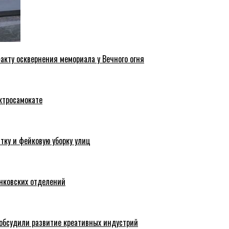
акту осквернения мемориала у Вечного огня
ктросамокате
тку и фейковую уборку улиц
анковских отделений
обсудили развитие креативных индустрий