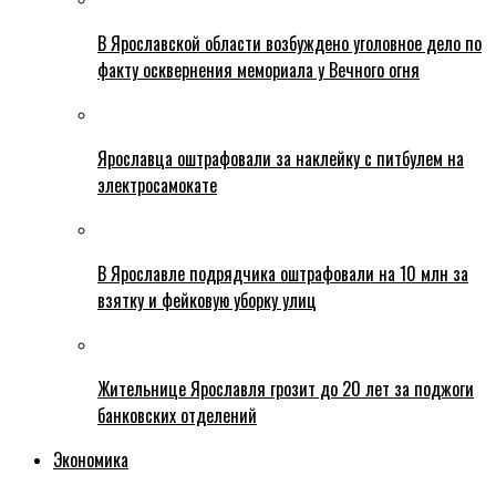
В Ярославской области возбуждено уголовное дело по
факту осквернения мемориала у Вечного огня
Ярославца оштрафовали за наклейку с питбулем на
электросамокате
В Ярославле подрядчика оштрафовали на 10 млн за
взятку и фейковую уборку улиц
Жительнице Ярославля грозит до 20 лет за поджоги
банковских отделений
Экономика