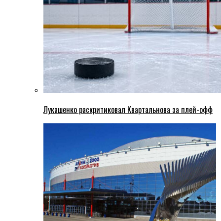
Лукашенко раскритиковал Квартальнова за плей-офф