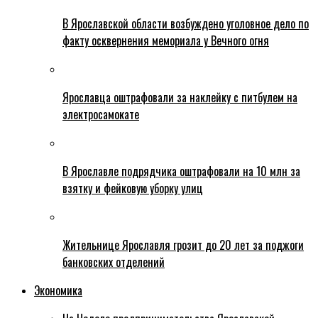
В Ярославской области возбуждено уголовное дело по
факту осквернения мемориала у Вечного огня
Ярославца оштрафовали за наклейку с питбулем на
электросамокате
В Ярославле подрядчика оштрафовали на 10 млн за
взятку и фейковую уборку улиц
Жительнице Ярославля грозит до 20 лет за поджоги
банковских отделений
Экономика