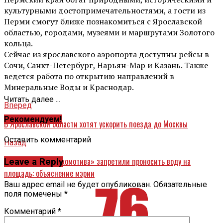
культурными достопримечательностями, а гости из
Перми смогут ближе познакомиться с Ярославской
областью, городами, музеями и маршрутами Золотого
кольца.
Сейчас из ярославского аэропорта доступны рейсы в
Сочи, Санкт-Петербург, Нарьян-Мар и Казань. Также
ведется работа по открытию направлений в
Минеральные Воды и Краснодар.
Читать далее ...
Вперед
Рекомендуем!
В Ярославской области хотят ускорить поезда до Москвы
Оставить комментарий
Назад
Болельщикам «Локомотива» запретили проносить воду на
Leave a Reply
площадь: объяснение мэрии
Ваш адрес email не будет опубликован.
Обязательные
поля помечены
*
Комментарий
*