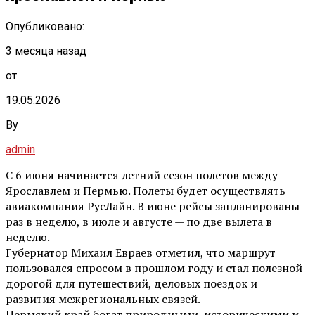
Опубликовано:
3 месяца назад
от
19.05.2026
By
admin
С 6 июня начинается летний сезон полетов между
Ярославлем и Пермью. Полеты будет осуществлять
авиакомпания РусЛайн. В июне рейсы запланированы
раз в неделю, в июле и августе — по две вылета в
неделю.
Губернатор Михаил Евраев отметил, что маршрут
пользовался спросом в прошлом году и стал полезной
дорогой для путешествий, деловых поездок и
развития межрегиональных связей.
Пермский край богат природными, историческими и