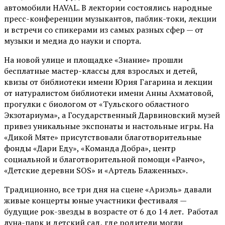
автомобили HAVAL. В лектории состоялись народные
пресс-конференции музыкантов, паблик-токи, лекции
и встречи со спикерами из самых разных сфер — от
музыки и медиа до науки и спорта.
На новой улице и площадке «Знание» прошли
бесплатные мастер-классы для взрослых и детей,
квизы от библиотеки имени Юрия Гагарина и лекции
от
натуралистом
библиотеки имени Анны Ахматовой,
прогулки с биологом от
«Тульского областного
Экзотариума»
, а Государственный Дарвиновский музей
привез уникальные экспонаты и настольные игры. На
«Дикой Мяте» присутствовали благотворительные
фонды «Дари Еду», «Команда Добра», центр
социальной и благотворительной помощи «Ранчо»,
«Детские деревни SOS» и «Артель Блаженных».
Традиционно, все три дня на сцене
«Ариэль»
давали
живые концерты юные участники фестиваля —
будущие рок-звезды в возрасте от 6 до 14 лет. Работал
луна-парк и детский сад, где родители могли