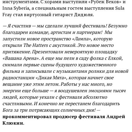
инструментами. С хорами выступили «Рубеж Веков» и
Inna Syberia, а специальным гостем выступления Sula
Fray стал виртуозный гитарист Дидюля.
— Я счастлив — мы сделали лучший фестиваль! Безумно
благодарен команде, артистам и партнерам! Мы
запустили новое пространство «Лампа», которую
открыли The Hatters с акустикой. Это новое место
притяжение. Презентовали невероятную площадку
«Вашана Арена». А еще мы пели в саду фолка с Елкой,
снимали первые сцены будущего художественного
фильма и записывали с музыкантами ролики для новой
радиостанции «Дикая Мята», которая начнет свое
вещание уже этим летом. Работы у нас много, но
энергии еще больше — я воодушевлен эмоциями тысяч
людей, которые уехали с фестиваля абсолютно
счастливыми. И конечно не перестанем благодарить
Бога за три потрясающих солнечных дня!
—
прокомментировал продюсер фестиваля Андрей
Клюкин.