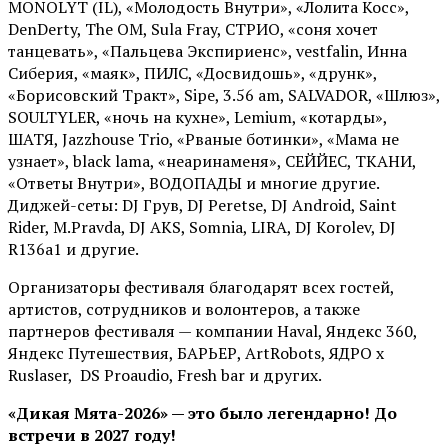
MONOLYT (IL), «Молодость Внутри», «Лолита Косс»,
DenDerty, The OM, Sula Fray, СТРИО, «соня хочет
танцевать», «Пальцева Экспириенс», vestfalin, Инна
Сиберия, «маяк», ПИЛС, «Досвидошь», «друнк»,
«Борисовский Тракт», Sipe, 3.56 am, SALVADOR, «Шлюз»,
SOULTYLER, «ночь на кухне», Lemium, «котарды»,
ШАТЯ, Jazzhouse Trio, «Рваные ботинки», «Мама не
узнает», black lama, «неаринаменя», СЕЙЙЕС, ТКАНИ,
«Ответы Внутри», ВОДОПАДЫ и многие другие.
Диджей-сеты: DJ Грув, DJ Peretse, DJ Android, Saint
Rider, М.Pravda, DJ AKS, Somnia, LIRA, DJ Korolev, DJ
R136a1 и другие.
Организаторы фестиваля благодарят всех гостей,
артистов, сотрудников и волонтеров, а также
партнеров фестиваля — компании Haval, Яндекс 360,
Яндекс Путешествия, БАРЬЕР, ArtRobots, ЯДРО х
Ruslaser, DS Proaudio, Fresh bar и других.
«Дикая Мята-2026» — это было легендарно! До
встречи в 2027 году!