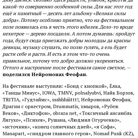
какой-то совершенно особенной силы. Для нас этот год
ещё и памятный — десять лет альбому «Велики силы
добра». Потому особливо приятно, что на фестивальном
поле появилась ель в честь этого юбилея. Дело-то вроде
нехитрое — дерево посадили. А потом думаешь: пройдут
года, будут сюда приезжать добры молодцы да красны
девицы, музыку слушать, по полю гулять, а ель будет
расти себе и расти. И есть в этом что-то очень
правильное, потому что добро должно укореняться.
Оттого и настроение после фестиваля самое светлое,
—
поделился Нейромонах Феофан.
На фестивале выступили: «Бонд с кнопкой», Ёлка,
«Танцы Минус», IOWA, TMNV, polnalyubvi, Найк Борзов,
TRITIA, «Гудтаймс», ssshhhiiittt!, Нейромонах Феофан,
Драгни с оркестром, Drummatix, хмыров, «Рубеж
Веков», «Диктофон», obraza net, «Токсичный ансамбль
Лягухо», «Психея», Рушана, «Людмил Огурченко»,
«источник», «конец солнечных дней», «я Софа»,
Manapart, «синдром главного героя», Nomad Punk (KZ),