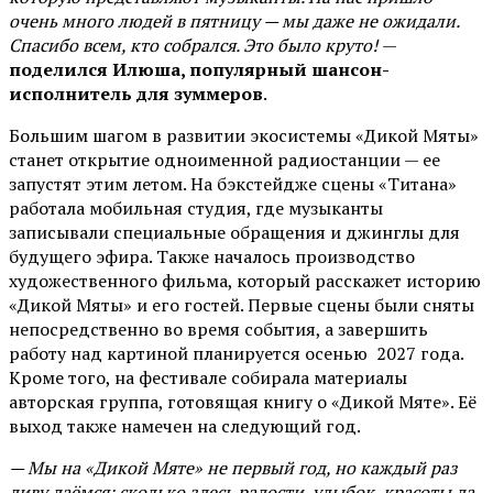
очень много людей в пятницу — мы даже не ожидали.
Спасибо всем, кто собрался. Это было круто!
—
поделился Илюша, популярный шансон-
исполнитель для зуммеров
.
Большим шагом в развитии экосистемы «Дикой Мяты»
станет открытие одноименной радиостанции — ее
запустят этим летом. На бэкстейдже сцены «Титана»
работала мобильная студия, где музыканты
записывали специальные обращения и джинглы для
будущего эфира. Также началось производство
художественного фильма, который расскажет историю
«Дикой Мяты» и его гостей. Первые сцены были сняты
непосредственно во время события, а завершить
работу над картиной планируется осенью 2027 года.
Кроме того, на фестивале собирала материалы
авторская группа, готовящая книгу о «Дикой Мяте». Её
выход также намечен на следующий год.
— Мы на «Дикой Мяте» не первый год, но каждый раз
диву даёмся: сколько здесь радости, улыбок, красоты да