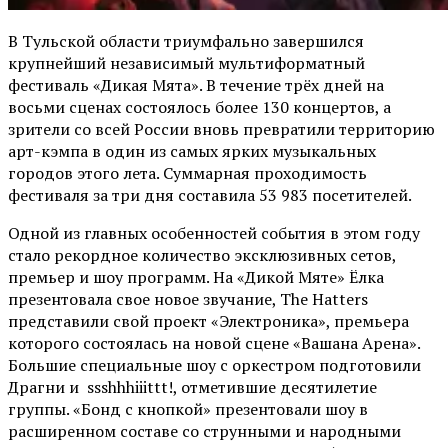
В Тульской области триумфально завершился
крупнейший независимый мультиформатный
фестиваль «Дикая Мята». В течение трёх дней на
восьми сценах состоялось более 130 концертов, а
зрители со всей России вновь превратили территорию
арт-кэмпа в один из самых ярких музыкальных
городов этого лета. Суммарная проходимость
фестиваля за три дня составила 53 983 посетителей.
Одной из главных особенностей события в этом году
стало рекордное количество эксклюзивных сетов,
премьер и шоу программ. На «Дикой Мяте» Ёлка
презентовала свое новое звучание, The Hatters
представили свой проект «Электроника», премьера
которого состоялась на новой сцене «Вашана Арена».
Большие специальные шоу с оркестром подготовили
Драгни и ssshhhiiittt!, отметившие десятилетие
группы. «Бонд с кнопкой» презентовали шоу в
расширенном составе со струнными и народными