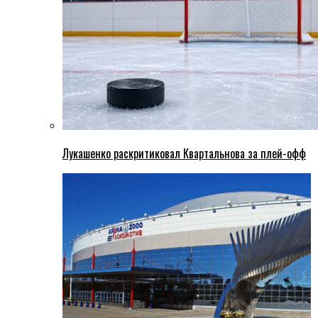
Лукашенко раскритиковал Квартальнова за плей-офф