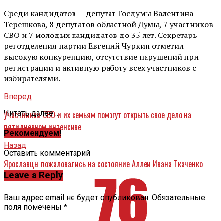
Среди кандидатов — депутат Госдумы Валентина
Терешкова, 8 депутатов областной Думы, 7 участников
СВО и 7 молодых кандидатов до 35 лет. Секретарь
реготделения партии Евгений Чуркин отметил
высокую конкуренцию, отсутствие нарушений при
регистрации и активную работу всех участников с
избирателями.
Вперед
Читать далее ...
Участникам СВО и их семьям помогут открыть свое дело на
пятидневном интенсиве
Рекомендуем!
Назад
Оставить комментарий
Ярославцы пожаловались на состояние Аллеи Ивана Ткаченко
Leave a Reply
Ваш адрес email не будет опубликован.
Обязательные
поля помечены
*