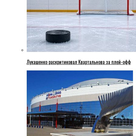
Лукашенко раскритиковал Квартальнова за плей-офф