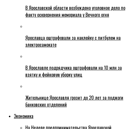
В Ярославской области возбуждено уголовное дело по
факту осквернения мемориала у Вечного огня
Ярославца оштрафовали за наклейку с питбулем на
электросамокате
В Ярославле подрядчика оштрафовали на 10 млн за
взятку и фейковую уборку улиц
Жительнице Ярославля грозит до 20 лет за поджоги
банковских отделений
Экономика
На Неделе предпринимательства Ярославской