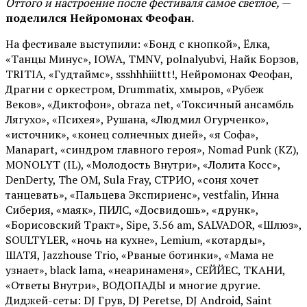
Оттого и настроение после фестиваля самое светлое,
—
поделился Нейромонах Феофан.
На фестивале выступили: «Бонд с кнопкой», Ёлка,
«Танцы Минус», IOWA, TMNV, polnalyubvi, Найк Борзов,
TRITIA, «Гудтаймс», ssshhhiiittt!, Нейромонах Феофан,
Драгни с оркестром, Drummatix, хмыров, «Рубеж
Веков», «Диктофон», obraza net, «Токсичный ансамбль
Лягухо», «Психея», Рушана, «Людмил Огурченко»,
«источник», «конец солнечных дней», «я Софа»,
Manapart, «синдром главного героя», Nomad Punk (KZ),
MONOLYT (IL), «Молодость Внутри», «Лолита Косс»,
DenDerty, The OM, Sula Fray, СТРИО, «соня хочет
танцевать», «Пальцева Экспириенс», vestfalin, Инна
Сиберия, «маяк», ПИЛС, «Досвидошь», «друнк»,
«Борисовский Тракт», Sipe, 3.56 am, SALVADOR, «Шлюз»,
SOULTYLER, «ночь на кухне», Lemium, «котарды»,
ШАТЯ, Jazzhouse Trio, «Рваные ботинки», «Мама не
узнает», black lama, «неаринаменя», СЕЙЙЕС, ТКАНИ,
«Ответы Внутри», ВОДОПАДЫ и многие другие.
Диджей-сеты: DJ Грув, DJ Peretse, DJ Android, Saint