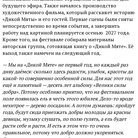
будущего эфира. Также началось производство
художественного фильма, который расскажет историю
«Дикой Мяты» и его гостей. Первые сцены были сняты
непосредственно во время события, а завершить
работу над картиной планируется осенью 2027 года.
Кроме того, на фестивале собирала материалы
авторская группа, готовящая книгу о «Дикой Мяте». Её
выход также намечен на следующий год.
— Мы на «Дикой Мяте» не первый год, но каждый раз
диву даёмся: сколько здесь радости, улыбок, красоты да
какой-то совершенно особенной силы. Для нас этот год
ещё и памятный — десять лет альбому «Велики силы
добра». Потому особливо приятно, что на фестивальном
поле появилась ель в честь этого юбилея. Дело-то вроде
нехитрое — дерево посадили. А потом думаешь: пройдут
года, будут сюда приезжать добры молодцы да красны
девицы, музыку слушать, по полю гулять, а ель будет
расти себе и расти. И есть в этом что-то очень
правильное, потому что добро должно укореняться.