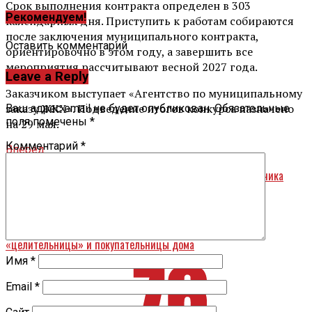
Срок выполнения контракта определен в 303
Рекомендуем!
календарных дня. Приступить к работам собираются
после заключения муниципального контракта,
Оставить комментарий
ориентировочно в этом году, а завершить все
мероприятия рассчитывают весной 2027 года.
Leave a Reply
Заказчиком выступает «Агентство по муниципальному
заказу ЖКХ». Подведение итогов конкурса назначено
Ваш адрес email не будет опубликован.
Обязательные
поля помечены
*
на 29 мая.
Комментарий
*
Вперед
Для укладки брусчатки на улице Советской ищут подрядчика
Назад
Пенсионерки из Ярославля лишились денег после визита
«целительницы» и покупательницы дома
Имя
*
Email
*