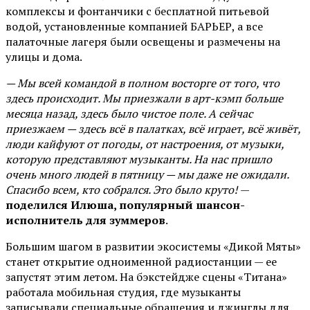
комплексы и фонтанчики с бесплатной питьевой
водой, установленные компанией БАРЬЕР, а все
палаточные лагеря были освещены и размечены на
улицы и дома.
— Мы всей командой в полном восторге от того, что
здесь происходит. Мы приезжали в арт-кэмп больше
месяца назад, здесь было чистое поле. А сейчас
приезжаем — здесь всё в палатках, всё играет, всё живёт,
люди кайфуют от погоды, от настроения, от музыки,
которую представляют музыканты. На нас пришло
очень много людей в пятницу — мы даже не ожидали.
Спасибо всем, кто собрался. Это было круто!
—
поделился Илюша, популярный шансон-
исполнитель для зуммеров
.
Большим шагом в развитии экосистемы «Дикой Мяты»
станет открытие одноименной радиостанции — ее
запустят этим летом. На бэкстейдже сцены «Титана»
работала мобильная студия, где музыканты
записывали специальные обращения и джинглы для