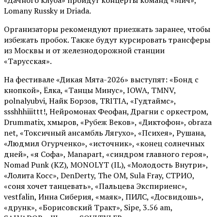
Lomany Russky и Driada.
Организаторы рекомендуют приезжать заранее, чтобы
избежать пробок. Также будут курсировать трансферы
из Москвы и от железнодорожной станции
«Тарусская».
На фестивале «Дикая Мята-2026» выступят: «Бонд с
кнопкой», Ёлка, «Танцы Минус», IOWA, TMNV,
polnalyubvi, Найк Борзов, TRITIA, «Гудтаймс»,
ssshhhiiittt!, Нейромонах Феофан, Драгни с оркестром,
Drummatix, хмыров, «Рубеж Веков», «Диктофон», obraza
net, «Токсичный ансамбль Лягухо», «Психея», Рушана,
«Людмил Огурченко», «источник», «конец солнечных
дней», «я Софа», Manapart, «синдром главного героя»,
Nomad Punk (KZ), MONOLYT (IL), «Молодость Внутри»,
«Лолита Косс», DenDerty, The OM, Sula Fray, СТРИО,
«соня хочет танцевать», «Пальцева Экспириенс»,
vestfalin, Инна Сиберия, «маяк», ПИЛС, «Досвидошь»,
«друнк», «Борисовский Тракт», Sipe, 3.56 am,