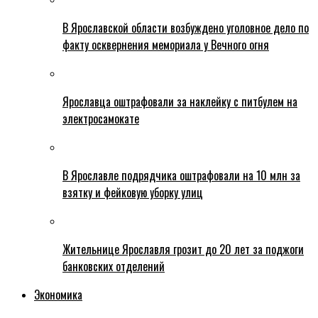
В Ярославской области возбуждено уголовное дело по
факту осквернения мемориала у Вечного огня
Ярославца оштрафовали за наклейку с питбулем на
электросамокате
В Ярославле подрядчика оштрафовали на 10 млн за
взятку и фейковую уборку улиц
Жительнице Ярославля грозит до 20 лет за поджоги
банковских отделений
Экономика