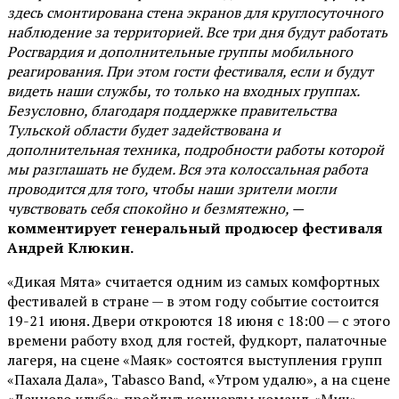
здесь смонтирована стена экранов для круглосуточного
наблюдение за территорией. Все три дня будут работать
Росгвардия и дополнительные группы мобильного
реагирования. При этом гости фестиваля, если и будут
видеть наши службы, то только на входных группах.
Безусловно, благодаря поддержке правительства
Тульской области будет задействована и
дополнительная техника, подробности работы которой
мы разглашать не будем. Вся эта колоссальная работа
проводится для того, чтобы наши зрители могли
чувствовать себя спокойно и безмятежно, —
комментирует генеральный продюсер фестиваля
Андрей Клюкин.
«Дикая Мята» считается одним из самых комфортных
фестивалей в стране — в этом году событие состоится
19-21 июня. Двери откроются 18 июня с 18:00 — с этого
времени работу вход для гостей, фудкорт, палаточные
лагеря, на сцене «Маяк» состоятся выступления групп
«Пахала Дала», Tabasco Band, «Утром удалю», а на сцене
«Дачного клуба» пройдут концерты команд «Мич»,