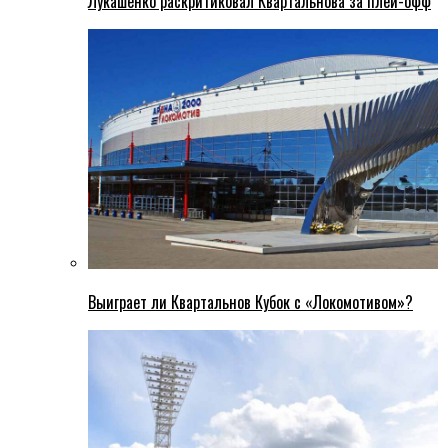
Лукашенко раскритиковал Квартальнова за плей-офф
Выиграет ли Квартальнов Кубок с «Локомотивом»?