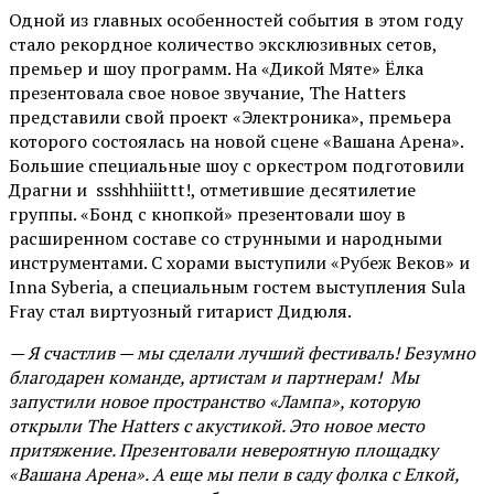
Одной из главных особенностей события в этом году
стало рекордное количество эксклюзивных сетов,
премьер и шоу программ. На «Дикой Мяте» Ёлка
презентовала свое новое звучание, The Hatters
представили свой проект «Электроника», премьера
которого состоялась на новой сцене «Вашана Арена».
Большие специальные шоу с оркестром подготовили
Драгни и ssshhhiiittt!, отметившие десятилетие
группы. «Бонд с кнопкой» презентовали шоу в
расширенном составе со струнными и народными
инструментами. С хорами выступили «Рубеж Веков» и
Inna Syberia, а специальным гостем выступления Sula
Fray стал виртуозный гитарист Дидюля.
— Я счастлив — мы сделали лучший фестиваль! Безумно
благодарен команде, артистам и партнерам! Мы
запустили новое пространство «Лампа», которую
открыли The Hatters с акустикой. Это новое место
притяжение. Презентовали невероятную площадку
«Вашана Арена». А еще мы пели в саду фолка с Елкой,