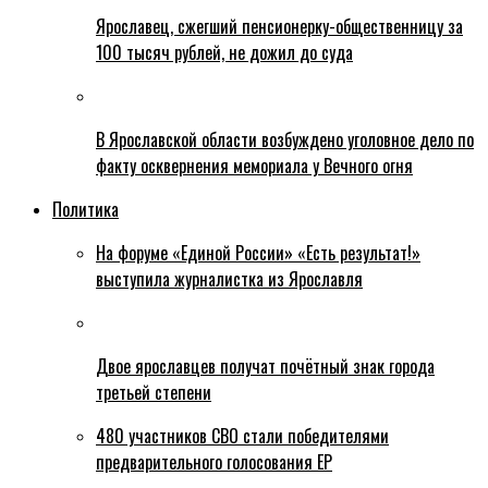
Ярославец, сжегший пенсионерку-общественницу за
100 тысяч рублей, не дожил до суда
В Ярославской области возбуждено уголовное дело по
факту осквернения мемориала у Вечного огня
Политика
На форуме «Единой России» «Есть результат!»
выступила журналистка из Ярославля
Двое ярославцев получат почётный знак города
третьей степени
480 участников СВО стали победителями
предварительного голосования ЕР