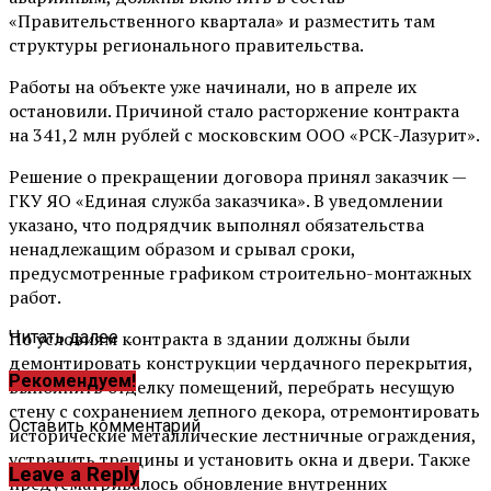
«Правительственного квартала» и разместить там
структуры регионального правительства.
Работы на объекте уже начинали, но в апреле их
остановили. Причиной стало расторжение контракта
на 341,2 млн рублей с московским ООО «РСК-Лазурит».
Решение о прекращении договора принял заказчик —
ГКУ ЯО «Единая служба заказчика». В уведомлении
указано, что подрядчик выполнял обязательства
ненадлежащим образом и срывал сроки,
предусмотренные графиком строительно-монтажных
работ.
По условиям контракта в здании должны были
Читать далее ...
демонтировать конструкции чердачного перекрытия,
Рекомендуем!
выполнить отделку помещений, перебрать несущую
стену с сохранением лепного декора, отремонтировать
Оставить комментарий
исторические металлические лестничные ограждения,
устранить трещины и установить окна и двери. Также
Leave a Reply
предусматривалось обновление внутренних