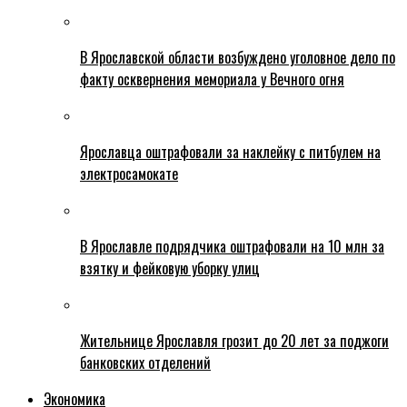
В Ярославской области возбуждено уголовное дело по
факту осквернения мемориала у Вечного огня
Ярославца оштрафовали за наклейку с питбулем на
электросамокате
В Ярославле подрядчика оштрафовали на 10 млн за
взятку и фейковую уборку улиц
Жительнице Ярославля грозит до 20 лет за поджоги
банковских отделений
Экономика