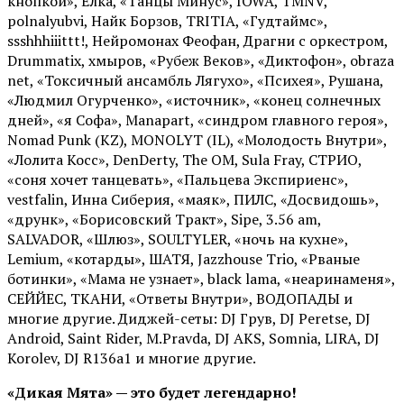
кнопкой», Ёлка, «Танцы Минус», IOWA, TMNV,
polnalyubvi, Найк Борзов, TRITIA, «Гудтаймс»,
ssshhhiiittt!, Нейромонах Феофан, Драгни с оркестром,
Drummatix, хмыров, «Рубеж Веков», «Диктофон», obraza
net, «Токсичный ансамбль Лягухо», «Психея», Рушана,
«Людмил Огурченко», «источник», «конец солнечных
дней», «я Софа», Manapart, «синдром главного героя»,
Nomad Punk (KZ), MONOLYT (IL), «Молодость Внутри»,
«Лолита Косс», DenDerty, The OM, Sula Fray, СТРИО,
«соня хочет танцевать», «Пальцева Экспириенс»,
vestfalin, Инна Сиберия, «маяк», ПИЛС, «Досвидошь»,
«друнк», «Борисовский Тракт», Sipe, 3.56 am,
SALVADOR, «Шлюз», SOULTYLER, «ночь на кухне»,
Lemium, «котарды», ШАТЯ, Jazzhouse Trio, «Рваные
ботинки», «Мама не узнает», black lama, «неаринаменя»,
СЕЙЙЕС, ТКАНИ, «Ответы Внутри», ВОДОПАДЫ и
многие другие. Диджей-сеты: DJ Грув, DJ Peretse, DJ
Android, Saint Rider, М.Pravda, DJ AKS, Somnia, LIRA, DJ
Korolev, DJ R136a1 и многие другие.
«Дикая Мята» — это будет легендарно!