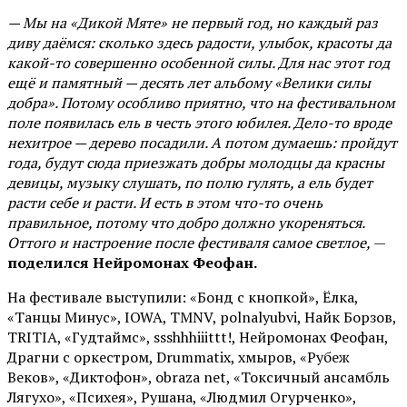
— Мы на «Дикой Мяте» не первый год, но каждый раз
диву даёмся: сколько здесь радости, улыбок, красоты да
какой-то совершенно особенной силы. Для нас этот год
ещё и памятный — десять лет альбому «Велики силы
добра». Потому особливо приятно, что на фестивальном
поле появилась ель в честь этого юбилея. Дело-то вроде
нехитрое — дерево посадили. А потом думаешь: пройдут
года, будут сюда приезжать добры молодцы да красны
девицы, музыку слушать, по полю гулять, а ель будет
расти себе и расти. И есть в этом что-то очень
правильное, потому что добро должно укореняться.
Оттого и настроение после фестиваля самое светлое,
—
поделился Нейромонах Феофан.
На фестивале выступили: «Бонд с кнопкой», Ёлка,
«Танцы Минус», IOWA, TMNV, polnalyubvi, Найк Борзов,
TRITIA, «Гудтаймс», ssshhhiiittt!, Нейромонах Феофан,
Драгни с оркестром, Drummatix, хмыров, «Рубеж
Веков», «Диктофон», obraza net, «Токсичный ансамбль
Лягухо», «Психея», Рушана, «Людмил Огурченко»,