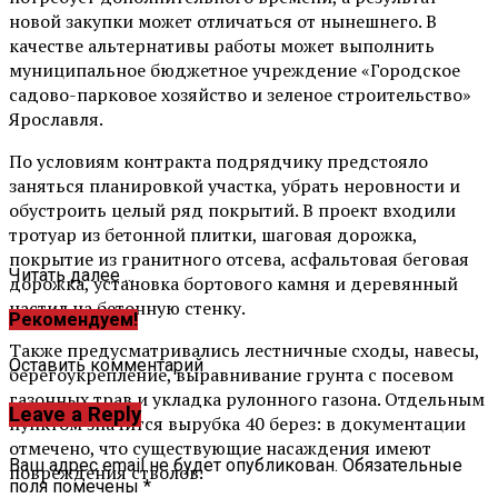
новой закупки может отличаться от нынешнего. В
качестве альтернативы работы может выполнить
муниципальное бюджетное учреждение «Городское
садово-парковое хозяйство и зеленое строительство»
Ярославля.
По условиям контракта подрядчику предстояло
заняться планировкой участка, убрать неровности и
обустроить целый ряд покрытий. В проект входили
тротуар из бетонной плитки, шаговая дорожка,
покрытие из гранитного отсева, асфальтовая беговая
Читать далее ...
дорожка, установка бортового камня и деревянный
настил на бетонную стенку.
Рекомендуем!
Также предусматривались лестничные сходы, навесы,
Оставить комментарий
берегоукрепление, выравнивание грунта с посевом
газонных трав и укладка рулонного газона. Отдельным
Leave a Reply
пунктом значится вырубка 40 берез: в документации
отмечено, что существующие насаждения имеют
Ваш адрес email не будет опубликован.
Обязательные
повреждения стволов.
поля помечены
*