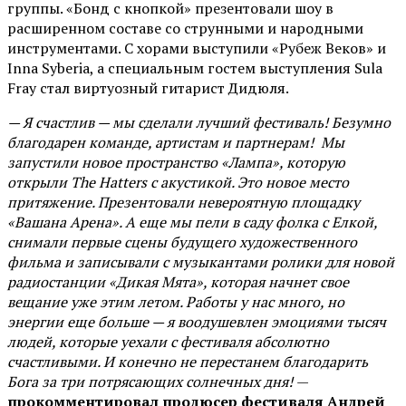
группы. «Бонд с кнопкой» презентовали шоу в
расширенном составе со струнными и народными
инструментами. С хорами выступили «Рубеж Веков» и
Inna Syberia, а специальным гостем выступления Sula
Fray стал виртуозный гитарист Дидюля.
— Я счастлив — мы сделали лучший фестиваль! Безумно
благодарен команде, артистам и партнерам! Мы
запустили новое пространство «Лампа», которую
открыли The Hatters с акустикой. Это новое место
притяжение. Презентовали невероятную площадку
«Вашана Арена». А еще мы пели в саду фолка с Елкой,
снимали первые сцены будущего художественного
фильма и записывали с музыкантами ролики для новой
радиостанции «Дикая Мята», которая начнет свое
вещание уже этим летом. Работы у нас много, но
энергии еще больше — я воодушевлен эмоциями тысяч
людей, которые уехали с фестиваля абсолютно
счастливыми. И конечно не перестанем благодарить
Бога за три потрясающих солнечных дня!
—
прокомментировал продюсер фестиваля Андрей