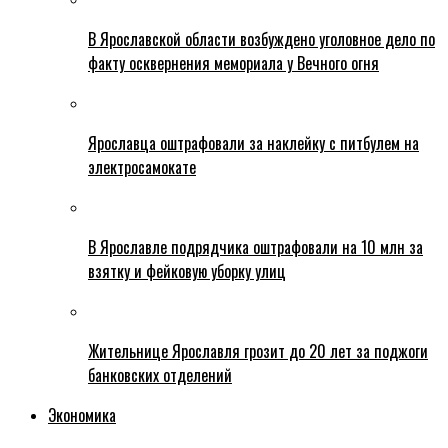
В Ярославской области возбуждено уголовное дело по
факту осквернения мемориала у Вечного огня
Ярославца оштрафовали за наклейку с питбулем на
электросамокате
В Ярославле подрядчика оштрафовали на 10 млн за
взятку и фейковую уборку улиц
Жительнице Ярославля грозит до 20 лет за поджоги
банковских отделений
Экономика