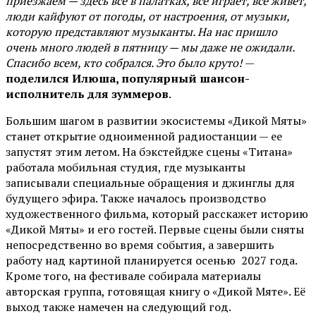
приезжаем — здесь всё в палатках, всё играет, всё живёт,
люди кайфуют от погоды, от настроения, от музыки,
которую представляют музыканты. На нас пришло
очень много людей в пятницу — мы даже не ожидали.
Спасибо всем, кто собрался. Это было круто!
—
поделился Илюша, популярный шансон-
исполнитель для зуммеров
.
Большим шагом в развитии экосистемы «Дикой Мяты»
станет открытие одноименной радиостанции — ее
запустят этим летом. На бэкстейдже сцены «Титана»
работала мобильная студия, где музыканты
записывали специальные обращения и джинглы для
будущего эфира. Также началось производство
художественного фильма, который расскажет историю
«Дикой Мяты» и его гостей. Первые сцены были сняты
непосредственно во время события, а завершить
работу над картиной планируется осенью 2027 года.
Кроме того, на фестивале собирала материалы
авторская группа, готовящая книгу о «Дикой Мяте». Её
выход также намечен на следующий год.