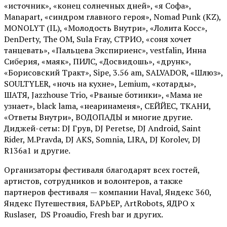
«источник», «конец солнечных дней», «я Софа»,
Manapart, «синдром главного героя», Nomad Punk (KZ),
MONOLYT (IL), «Молодость Внутри», «Лолита Косс»,
DenDerty, The OM, Sula Fray, СТРИО, «соня хочет
танцевать», «Пальцева Экспириенс», vestfalin, Инна
Сиберия, «маяк», ПИЛС, «Досвидошь», «друнк»,
«Борисовский Тракт», Sipe, 3.56 am, SALVADOR, «Шлюз»,
SOULTYLER, «ночь на кухне», Lemium, «котарды»,
ШАТЯ, Jazzhouse Trio, «Рваные ботинки», «Мама не
узнает», black lama, «неаринаменя», СЕЙЙЕС, ТКАНИ,
«Ответы Внутри», ВОДОПАДЫ и многие другие.
Диджей-сеты: DJ Грув, DJ Peretse, DJ Android, Saint
Rider, М.Pravda, DJ AKS, Somnia, LIRA, DJ Korolev, DJ
R136a1 и другие.
Организаторы фестиваля благодарят всех гостей,
артистов, сотрудников и волонтеров, а также
партнеров фестиваля — компании Haval, Яндекс 360,
Яндекс Путешествия, БАРЬЕР, ArtRobots, ЯДРО х
Ruslaser, DS Proaudio, Fresh bar и других.