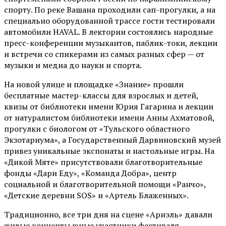
спорту. По реке Вашана проходили сап-прогулки, а на
специально оборудованной трассе гости тестировали
автомобили HAVAL. В лектории состоялись народные
пресс-конференции музыкантов, паблик-токи, лекции
и встречи со спикерами из самых разных сфер — от
музыки и медиа до науки и спорта.
На новой улице и площадке «Знание» прошли
бесплатные мастер-классы для взрослых и детей,
квизы от библиотеки имени Юрия Гагарина и лекции
от
натуралистом
библиотеки имени Анны Ахматовой,
прогулки с биологом от
«Тульского областного
Экзотариума»
, а Государственный Дарвиновский музей
привез уникальные экспонаты и настольные игры. На
«Дикой Мяте» присутствовали благотворительные
фонды «Дари Еду», «Команда Добра», центр
социальной и благотворительной помощи «Ранчо»,
«Детские деревни SOS» и «Артель Блаженных».
Традиционно, все три дня на сцене
«Ариэль»
давали
живые концерты юные участники фестиваля —