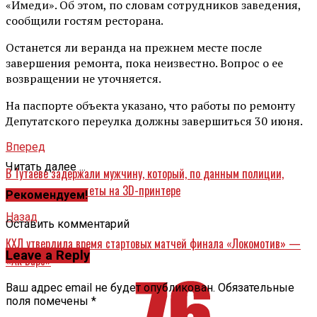
«Имеди». Об этом, по словам сотрудников заведения,
сообщили гостям ресторана.
Останется ли веранда на прежнем месте после
завершения ремонта, пока неизвестно. Вопрос о ее
возвращении не уточняется.
На паспорте объекта указано, что работы по ремонту
Депутатского переулка должны завершиться 30 июня.
Вперед
Читать далее ...
В Тутаеве задержали мужчину, который, по данным полиции,
изготавливал кастеты на 3D-принтере
Рекомендуем!
Назад
Оставить комментарий
КХЛ утвердила время стартовых матчей финала «Локомотив» —
Leave a Reply
«Ак Барс»
Ваш адрес email не будет опубликован.
Обязательные
поля помечены
*