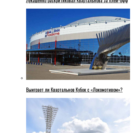
Лукашенко раскритиковал Квартальнова за плей-офф
Выиграет ли Квартальнов Кубок с «Локомотивом»?