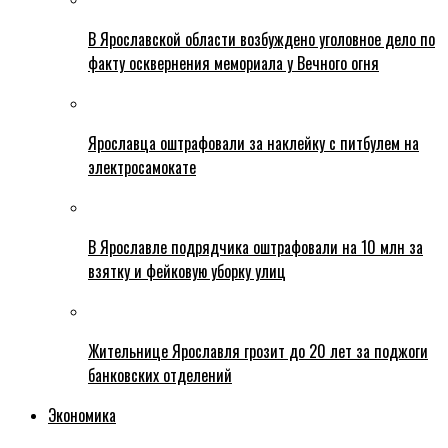
В Ярославской области возбуждено уголовное дело по
факту осквернения мемориала у Вечного огня
Ярославца оштрафовали за наклейку с питбулем на
электросамокате
В Ярославле подрядчика оштрафовали на 10 млн за
взятку и фейковую уборку улиц
Жительнице Ярославля грозит до 20 лет за поджоги
банковских отделений
Экономика