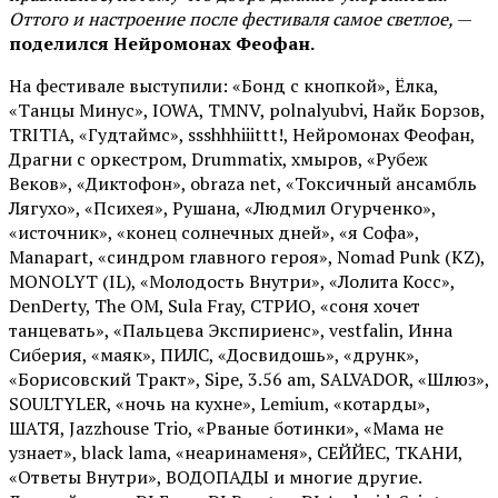
Оттого и настроение после фестиваля самое светлое,
—
поделился Нейромонах Феофан.
На фестивале выступили: «Бонд с кнопкой», Ёлка,
«Танцы Минус», IOWA, TMNV, polnalyubvi, Найк Борзов,
TRITIA, «Гудтаймс», ssshhhiiittt!, Нейромонах Феофан,
Драгни с оркестром, Drummatix, хмыров, «Рубеж
Веков», «Диктофон», obraza net, «Токсичный ансамбль
Лягухо», «Психея», Рушана, «Людмил Огурченко»,
«источник», «конец солнечных дней», «я Софа»,
Manapart, «синдром главного героя», Nomad Punk (KZ),
MONOLYT (IL), «Молодость Внутри», «Лолита Косс»,
DenDerty, The OM, Sula Fray, СТРИО, «соня хочет
танцевать», «Пальцева Экспириенс», vestfalin, Инна
Сиберия, «маяк», ПИЛС, «Досвидошь», «друнк»,
«Борисовский Тракт», Sipe, 3.56 am, SALVADOR, «Шлюз»,
SOULTYLER, «ночь на кухне», Lemium, «котарды»,
ШАТЯ, Jazzhouse Trio, «Рваные ботинки», «Мама не
узнает», black lama, «неаринаменя», СЕЙЙЕС, ТКАНИ,
«Ответы Внутри», ВОДОПАДЫ и многие другие.