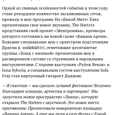
Одной из главных особенностей события в этом году
стало рекордное количество эксклюзивных сетов,
премьер и шоу программ. На «Дикой Мяте» Ёлка
презентовала свое новое звучание, The Hatters
представили свой проект «Электроника», премьера
которого состоялась на новой сцене «Вашана Арена».
Большие специальные шоу с оркестром подготовили
Драгни и ssshhhiiittt!, отметившие десятилетие
группы. «Бонд с кнопкой» презентовали шоу в
расширенном составе со струнными и народными
инструментами. С хорами выступили «Рубеж Веков» и
Inna Syberia, а специальным гостем выступления Sula
Fray стал виртуозный гитарист Дидюля.
— Я счастлив — мы сделали лучший фестиваль! Безумно
благодарен команде, артистам и партнерам! Мы
запустили новое пространство «Лампа», которую
открыли The Hatters с акустикой. Это новое место
притяжение. Презентовали невероятную площадку
«Вашана Арена». А еще мы пели в саду фолка с Елкой,