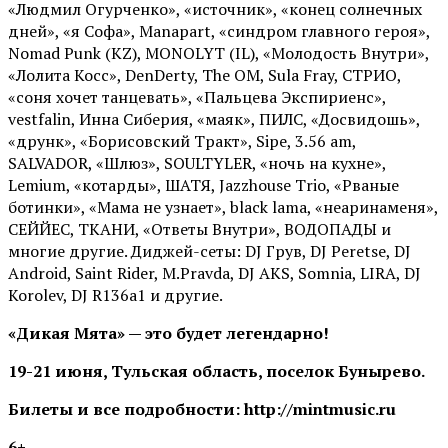
«Людмил Огурченко», «источник», «конец солнечных
дней», «я Софа», Manapart, «синдром главного героя»,
Nomad Punk (KZ), MONOLYT (IL), «Молодость Внутри»,
«Лолита Косс», DenDerty, The OM, Sula Fray, СТРИО,
«соня хочет танцевать», «Пальцева Экспириенс»,
vestfalin, Инна Сиберия, «маяк», ПИЛС, «Досвидошь»,
«друнк», «Борисовский Тракт», Sipe, 3.56 am,
SALVADOR, «Шлюз», SOULTYLER, «ночь на кухне»,
Lemium, «котарды», ШАТЯ, Jazzhouse Trio, «Рваные
ботинки», «Мама не узнает», black lama, «неаринаменя»,
СЕЙЙЕС, ТКАНИ, «Ответы Внутри», ВОДОПАДЫ и
многие другие. Диджей-сеты: DJ Грув, DJ Peretse, DJ
Android, Saint Rider, М.Pravda, DJ AKS, Somnia, LIRA, DJ
Korolev, DJ R136a1 и другие.
«Дикая Мята» — это будет легендарно!
19-21 июня, Тульская область, поселок Бунырево.
Билеты и все подробности: http://mintmusic.ru
6+