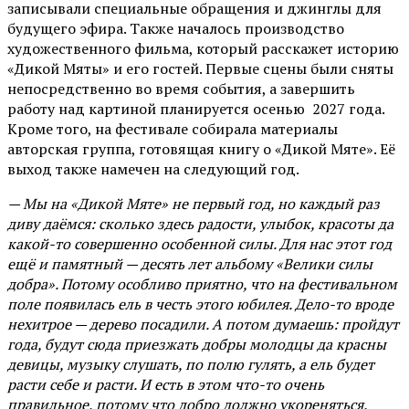
записывали специальные обращения и джинглы для
будущего эфира. Также началось производство
художественного фильма, который расскажет историю
«Дикой Мяты» и его гостей. Первые сцены были сняты
непосредственно во время события, а завершить
работу над картиной планируется осенью 2027 года.
Кроме того, на фестивале собирала материалы
авторская группа, готовящая книгу о «Дикой Мяте». Её
выход также намечен на следующий год.
— Мы на «Дикой Мяте» не первый год, но каждый раз
диву даёмся: сколько здесь радости, улыбок, красоты да
какой-то совершенно особенной силы. Для нас этот год
ещё и памятный — десять лет альбому «Велики силы
добра». Потому особливо приятно, что на фестивальном
поле появилась ель в честь этого юбилея. Дело-то вроде
нехитрое — дерево посадили. А потом думаешь: пройдут
года, будут сюда приезжать добры молодцы да красны
девицы, музыку слушать, по полю гулять, а ель будет
расти себе и расти. И есть в этом что-то очень
правильное, потому что добро должно укореняться.