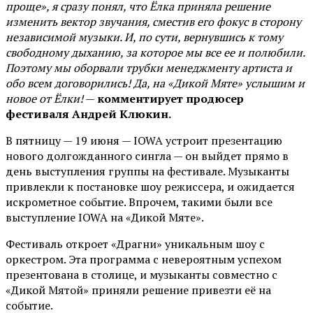
проще», я сразу понял, что Ёлка приняла решение
изменить вектор звучания, сместив его фокус в сторону
независимой музыки. И, по сути, вернувшись к тому
свободному дыханию, за которое мы все ее и полюбили.
Поэтому мы оборвали трубки менеджменту артиста и
обо всем договорились! Да, на «Дикой Мяте» услышим и
новое от Ёлки!
—
комментирует продюсер
фестиваля Андрей Клюкин.
В пятницу — 19 июня — IOWA устроит презентацию
нового долгожданного сингла — он выйдет прямо в
день выступления группы на фестивале. Музыканты
привлекли к постановке шоу режиссера, и ожидается
искрометное событие. Впрочем, такими были все
выступление IOWA на «Дикой Мяте».
Фестиваль откроет «Драгни» уникальным шоу с
оркестром. Эта программа с невероятным успехом
презентована в столице, и музыканты совместно с
«Дикой Мятой» приняли решение привезти её на
событие.