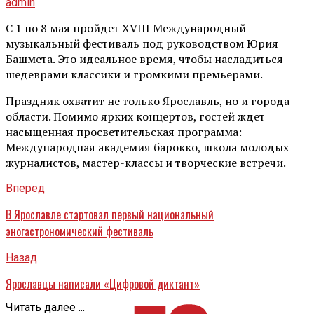
admin
С 1 по 8 мая пройдет XVIII Международный
музыкальный фестиваль под руководством Юрия
Башмета. Это идеальное время, чтобы насладиться
шедеврами классики и громкими премьерами.
Праздник охватит не только Ярославль, но и города
области. Помимо ярких концертов, гостей ждет
насыщенная просветительская программа:
Международная академия барокко, школа молодых
журналистов, мастер-классы и творческие встречи.
Вперед
В Ярославле стартовал первый национальный
эногастрономический фестиваль
Назад
Ярославцы написали «Цифровой диктант»
Читать далее ...