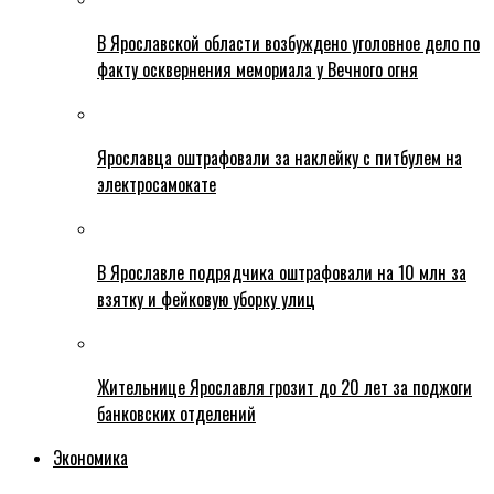
В Ярославской области возбуждено уголовное дело по
факту осквернения мемориала у Вечного огня
Ярославца оштрафовали за наклейку с питбулем на
электросамокате
В Ярославле подрядчика оштрафовали на 10 млн за
взятку и фейковую уборку улиц
Жительнице Ярославля грозит до 20 лет за поджоги
банковских отделений
Экономика