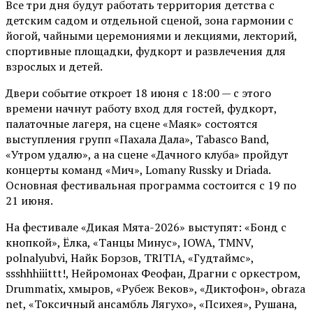
Все три дня будут работать территория детства с
детским садом и отдельной сценой, зона гармонии с
йогой, чайными церемониями и лекциями, лекторий,
спортивные площадки, фудкорт и развлечения для
взрослых и детей.
Двери событие откроет 18 июня с 18:00 — с этого
времени начнут работу вход для гостей, фудкорт,
палаточные лагеря, на сцене «Маяк» состоятся
выступления групп «Пахала Дала», Tabasco Band,
«Утром удалю», а на сцене «Дачного клуба» пройдут
концерты команд «Мич», Lomany Russky и Driada.
Основная фестивальная программа состоится с 19 по
21 июня.
На фестивале «Дикая Мята-2026» выступят: «Бонд с
кнопкой», Ёлка, «Танцы Минус», IOWA, TMNV,
polnalyubvi, Найк Борзов, TRITIA, «Гудтаймс»,
ssshhhiiittt!, Нейромонах Феофан, Драгни с оркестром,
Drummatix, хмыров, «Рубеж Веков», «Диктофон», obraza
net, «Токсичный ансамбль Лягухо», «Психея», Рушана,