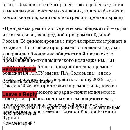
работы были выполнены ранее. Также ранее в здании
заменили окна, системы отопления, водоснабжения и
водоотведения, капитально отремонтировали крышу.
«Программа ремонта студенческих общежитий — одна
из составляющих народной программы Единой
России. Её финансирование партия предусматривает в
бюджете. По этой же программе в прошлом году мы
завершили обновление общежития Ярославского
Читать далее ...
промышленно-экономического колледжа им. Н.П.
Пастухова, в Рыбинске продолжается капремонт
Рекомендуем!
общежития РГАТУ имени П.А. Соловьева – здесь
работы планируется завершить к концу 2026 года.
Оставить комментарий
Также в 2026-ом продолжится ремонт и одного из
корпусов Любимского аграрно-политехнического
Leave a Reply
колледжа с расположенным в нем общежитием», —
прокомментировал секретарь Ярославского
Ваш адрес email не будет опубликован.
Обязательные
регионального отделения Единой России Евгений
поля помечены
*
Чуркин.
Комментарий
*
Вперед