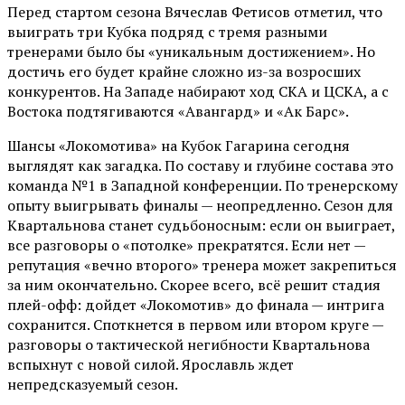
Перед стартом сезона Вячеслав Фетисов отметил, что
выиграть три Кубка подряд с тремя разными
тренерами было бы «уникальным достижением». Но
достичь его будет крайне сложно из-за возросших
конкурентов. На Западе набирают ход СКА и ЦСКА, а с
Востока подтягиваются «Авангард» и «Ак Барс».
Шансы «Локомотива» на Кубок Гагарина сегодня
выглядят как загадка. По составу и глубине состава это
команда №1 в Западной конференции. По тренерскому
опыту выигрывать финалы — неопредленно. Сезон для
Квартальнова станет судьбоносным: если он выиграет,
все разговоры о «потолке» прекратятся. Если нет —
репутация «вечно второго» тренера может закрепиться
за ним окончательно. Скорее всего, всё решит стадия
плей-офф: дойдет «Локомотив» до финала — интрига
сохранится. Споткнется в первом или втором круге —
разговоры о тактической негибности Квартальнова
вспыхнут с новой силой. Ярославль ждет
непредсказуемый сезон.