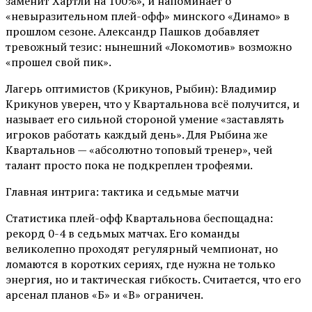
заменит Хартли на 100%», и напоминает о
«невыразительном плей-офф» минского «Динамо» в
прошлом сезоне. Александр Пашков добавляет
тревожный тезис: нынешний «Локомотив» возможно
«прошел свой пик».
Лагерь оптимистов (Крикунов, Рыбин): Владимир
Крикунов уверен, что у Квартальнова всё получится, и
называет его сильной стороной умение «заставлять
игроков работать каждый день». Для Рыбина же
Квартальнов — «абсолютно топовый тренер», чей
талант просто пока не подкреплен трофеями.
Главная интрига: тактика и седьмые матчи
Статистика плей-офф Квартальнова беспощадна:
рекорд 0-4 в седьмых матчах. Его команды
великолепно проходят регулярный чемпионат, но
ломаются в коротких сериях, где нужна не только
энергия, но и тактическая гибкость. Считается, что его
арсенал планов «Б» и «В» ограничен.