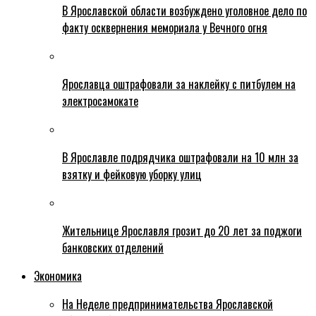
В Ярославской области возбуждено уголовное дело по
факту осквернения мемориала у Вечного огня
Ярославца оштрафовали за наклейку с питбулем на
электросамокате
В Ярославле подрядчика оштрафовали на 10 млн за
взятку и фейковую уборку улиц
Жительнице Ярославля грозит до 20 лет за поджоги
банковских отделений
Экономика
На Неделе предпринимательства Ярославской