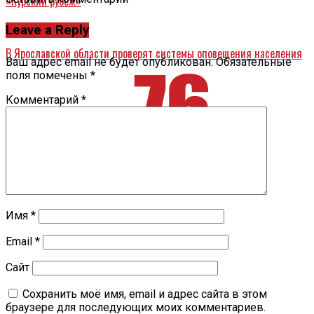
«Курский рубеж»
Назад
Leave a Reply
В Ярославской области проверят системы оповещения населения
Ваш адрес email не будет опубликован.
Обязательные
поля помечены
*
Комментарий
*
Имя
*
Email
*
Сайт
Сохранить моё имя, email и адрес сайта в этом
браузере для последующих моих комментариев.