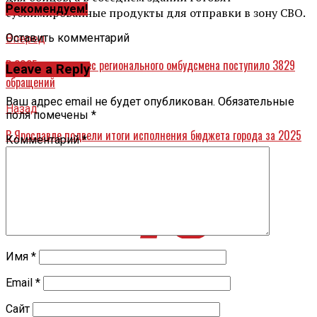
Рекомендуем!
сублимированные продукты для отправки в зону СВО.
Оставить комментарий
Вперед
В 2025 году в адрес регионального омбудсмена поступило 3829
Leave a Reply
обращений
Ваш адрес email не будет опубликован.
Обязательные
Назад
поля помечены
*
В Ярославле подвели итоги исполнения бюджета города за 2025
Комментарий
*
год
Имя
*
Email
*
Сайт