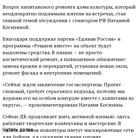
Вопрос капитального ремонта дома культуры, который
неоднократно поднимали жители на встречах, стал
главной темой обсуждения с сенатором РФ Наталией
Косихиной.
Благодаря поддержке партии «Единая Россия» и
программы «Решаем вместе» на объект будут
выделены средства. В планах — не просто
косметический ремонт, а полноценное обновление:
замена кровли и перекрытий, установка новых окон,
ремонт фасада и внутренних помещений.
«Сейчас ждем заключение госэкспертизы. Проект
сложный, требует серьезного подхода, поэтому мы
держим его на особом контроле вместе с коллегами из
округа», — прокомментировала Наталия Косихина.
Сейчас ДК продолжает жить активной жизнью: здесь
работают творческие коллективы и мастерские. В
одном из залов волонтеры плетут маскировочные сети
Читать далее ...
для бойцов, а в соседнем здании готовят