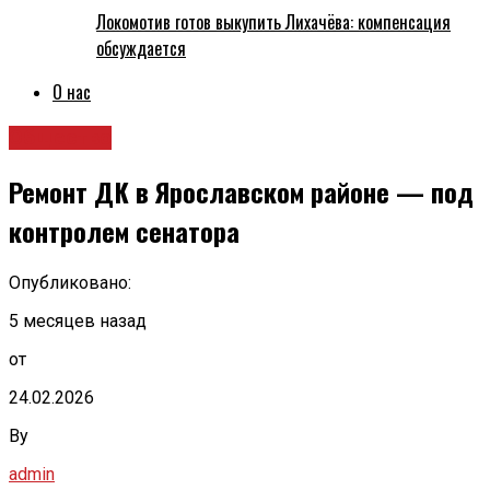
Локомотив готов выкупить Лихачёва: компенсация
обсуждается
О нас
Общество
Ремонт ДК в Ярославском районе — под
контролем сенатора
Опубликовано:
5 месяцев назад
от
24.02.2026
By
admin