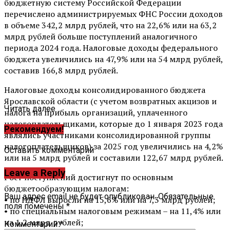
бюджетную систему Российской Федерации
перечислено администрируемых ФНС России доходов
в объеме 342,2 млрд рублей, что на 22,6% или на 63,2
млрд рублей больше поступлений аналогичного
периода 2024 года. Налоговые доходы федерального
бюджета увеличились на 47,9% или на 54 млрд рублей,
составив 166,8 млрд рублей.
Налоговые доходы консолидированного бюджета
Ярославской области (с учетом возвратных акцизов и
Читать далее ...
налога на прибыль организаций, уплаченного
налогоплательщиками, которые до 1 января 2023 года
Рекомендуем!
являлись участниками консолидированной группы
налогоплательщиков) за 2025 год увеличились на 4,2%
Оставить комментарий
или на 5 млрд рублей и составили 122,67 млрд рублей.
Leave a Reply
Рост поступлений достигнут по основным
бюджетообразующим налогам:
Ваш адрес email не будет опубликован.
Обязательные
• по НДФЛ выросли на 15,6% или на 7,3 млрд рублей;
поля помечены
*
• по специальным налоговым режимам – на 11,4% или
на 1,2 млрд рублей;
Комментарий
*