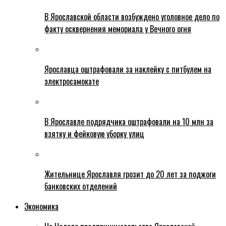
В Ярославской области возбуждено уголовное дело по
факту осквернения мемориала у Вечного огня
Ярославца оштрафовали за наклейку с питбулем на
электросамокате
В Ярославле подрядчика оштрафовали на 10 млн за
взятку и фейковую уборку улиц
Жительнице Ярославля грозит до 20 лет за поджоги
банковских отделений
Экономика