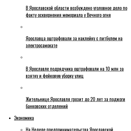
В Ярославской области возбуждено уголовное дело по
факту осквернения мемориала у Вечного огня
Ярославца оштрафовали за наклейку с питбулем на
электросамокате
В Ярославле подрядчика оштрафовали на 10 млн за
взятку и фейковую уборку улиц
Жительнице Ярославля грозит до 20 лет за поджоги
банковских отделений
Экономика
На Неделе предпринимательства Ярославской