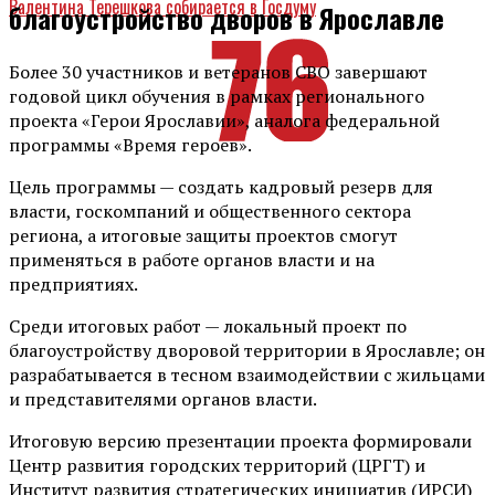
Валентина Терешкова собирается в Госдуму
благоустройство дворов в Ярославле
Более 30 участников и ветеранов СВО завершают
годовой цикл обучения в рамках регионального
проекта «Герои Ярославии», аналога федеральной
программы «Время героев».
Цель программы — создать кадровый резерв для
власти, госкомпаний и общественного сектора
региона, а итоговые защиты проектов смогут
применяться в работе органов власти и на
предприятиях.
Среди итоговых работ — локальный проект по
благоустройству дворовой территории в Ярославле; он
разрабатывается в тесном взаимодействии с жильцами
и представителями органов власти.
Итоговую версию презентации проекта формировали
Центр развития городских территорий (ЦРГТ) и
Институт развития стратегических инициатив (ИРСИ)