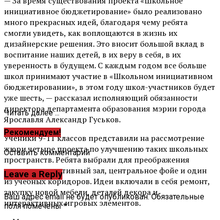
— За время существования проекта «Школьное
инициативное бюджетирование» было реализовано
много прекрасных идей, благодаря чему ребята
смогли увидеть, как воплощаются в жизнь их
дизайнерские решения. Это вносит большой вклад в
воспитание наших детей, в их веру в себя, в их
уверенность в будущем. С каждым годом все больше
школ принимают участие в «Школьном инициативном
бюджетировании», в этом году школ-участников будет
уже шесть, — рассказал исполняющий обязанности
директора департамента образования мэрии города
Читать далее ...
Ярославля Александр Гуськов.
Рекомендуем!
Ученики 9-11 классов представили на рассмотрение
жюри четыре проекта по улучшению таких школьных
Оставить комментарий
пространств. Ребята выбрали для преображения
столовую, спортивный зал, центральное фойе и один
Leave a Reply
из учебных коридоров. Идеи включали в себя ремонт,
закупку новой мебели, деталей декора и
Ваш адрес email не будет опубликован.
Обязательные
интерактивных игровых элементов.
поля помечены
*