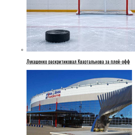
Лукашенко раскритиковал Квартальнова за плей-офф