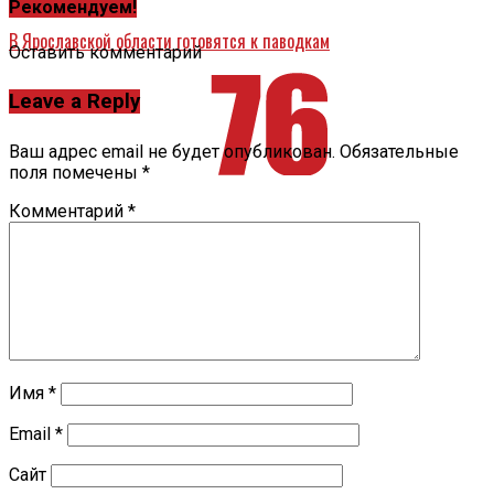
Рекомендуем!
​В Ярославской области готовятся к паводкам
Оставить комментарий
Leave a Reply
Ваш адрес email не будет опубликован.
Обязательные
поля помечены
*
Комментарий
*
Имя
*
Email
*
Сайт