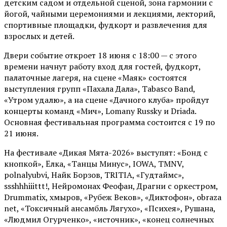
детским садом и отдельной сценой, зона гармонии с
йогой, чайными церемониями и лекциями, лекторий,
спортивные площадки, фудкорт и развлечения для
взрослых и детей.
Двери событие откроет 18 июня с 18:00 — с этого
времени начнут работу вход для гостей, фудкорт,
палаточные лагеря, на сцене «Маяк» состоятся
выступления групп «Пахала Дала», Tabasco Band,
«Утром удалю», а на сцене «Дачного клуба» пройдут
концерты команд «Мич», Lomany Russky и Driada.
Основная фестивальная программа состоится с 19 по
21 июня.
На фестивале «Дикая Мята-2026» выступят: «Бонд с
кнопкой», Ёлка, «Танцы Минус», IOWA, TMNV,
polnalyubvi, Найк Борзов, TRITIA, «Гудтаймс»,
ssshhhiiittt!, Нейромонах Феофан, Драгни с оркестром,
Drummatix, хмыров, «Рубеж Веков», «Диктофон», obraza
net, «Токсичный ансамбль Лягухо», «Психея», Рушана,
«Людмил Огурченко», «источник», «конец солнечных