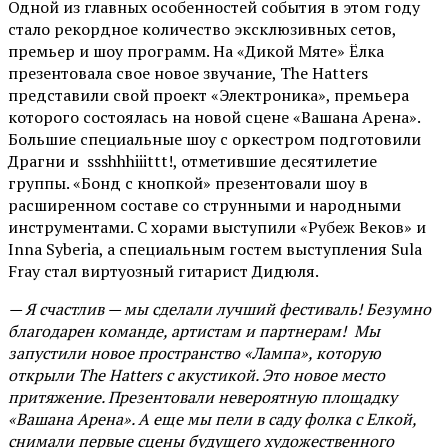
Одной из главных особенностей события в этом году
стало рекордное количество эксклюзивных сетов,
премьер и шоу программ. На «Дикой Мяте» Ёлка
презентовала свое новое звучание, The Hatters
представили свой проект «Электроника», премьера
которого состоялась на новой сцене «Вашана Арена».
Большие специальные шоу с оркестром подготовили
Драгни и ssshhhiiittt!, отметившие десятилетие
группы. «Бонд с кнопкой» презентовали шоу в
расширенном составе со струнными и народными
инструментами. С хорами выступили «Рубеж Веков» и
Inna Syberia, а специальным гостем выступления Sula
Fray стал виртуозный гитарист Дидюля.
— Я счастлив — мы сделали лучший фестиваль! Безумно
благодарен команде, артистам и партнерам! Мы
запустили новое пространство «Лампа», которую
открыли The Hatters с акустикой. Это новое место
притяжение. Презентовали невероятную площадку
«Вашана Арена». А еще мы пели в саду фолка с Елкой,
снимали первые сцены будущего художественного