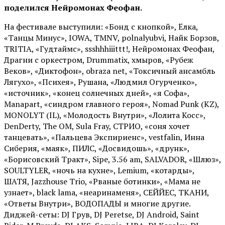
поделился Нейромонах Феофан.
На фестивале выступили: «Бонд с кнопкой», Ёлка,
«Танцы Минус», IOWA, TMNV, polnalyubvi, Найк Борзов,
TRITIA, «Гудтаймс», ssshhhiiittt!, Нейромонах Феофан,
Драгни с оркестром, Drummatix, хмыров, «Рубеж
Веков», «Диктофон», obraza net, «Токсичный ансамбль
Лягухо», «Психея», Рушана, «Людмил Огурченко»,
«источник», «конец солнечных дней», «я Софа»,
Manapart, «синдром главного героя», Nomad Punk (KZ),
MONOLYT (IL), «Молодость Внутри», «Лолита Косс»,
DenDerty, The OM, Sula Fray, СТРИО, «соня хочет
танцевать», «Пальцева Экспириенс», vestfalin, Инна
Сиберия, «маяк», ПИЛС, «Досвидошь», «друнк»,
«Борисовский Тракт», Sipe, 3.56 am, SALVADOR, «Шлюз»,
SOULTYLER, «ночь на кухне», Lemium, «котарды»,
ШАТЯ, Jazzhouse Trio, «Рваные ботинки», «Мама не
узнает», black lama, «неаринаменя», СЕЙЙЕС, ТКАНИ,
«Ответы Внутри», ВОДОПАДЫ и многие другие.
Диджей-сеты: DJ Грув, DJ Peretse, DJ Android, Saint