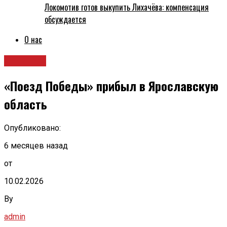
Локомотив готов выкупить Лихачёва: компенсация
обсуждается
О нас
Культура
«Поезд Победы» прибыл в Ярославскую
область
Опубликовано:
6 месяцев назад
от
10.02.2026
By
admin