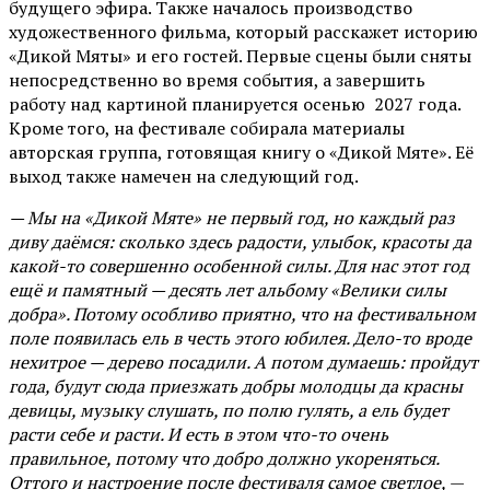
будущего эфира. Также началось производство
художественного фильма, который расскажет историю
«Дикой Мяты» и его гостей. Первые сцены были сняты
непосредственно во время события, а завершить
работу над картиной планируется осенью 2027 года.
Кроме того, на фестивале собирала материалы
авторская группа, готовящая книгу о «Дикой Мяте». Её
выход также намечен на следующий год.
— Мы на «Дикой Мяте» не первый год, но каждый раз
диву даёмся: сколько здесь радости, улыбок, красоты да
какой-то совершенно особенной силы. Для нас этот год
ещё и памятный — десять лет альбому «Велики силы
добра». Потому особливо приятно, что на фестивальном
поле появилась ель в честь этого юбилея. Дело-то вроде
нехитрое — дерево посадили. А потом думаешь: пройдут
года, будут сюда приезжать добры молодцы да красны
девицы, музыку слушать, по полю гулять, а ель будет
расти себе и расти. И есть в этом что-то очень
правильное, потому что добро должно укореняться.
Оттого и настроение после фестиваля самое светлое,
—