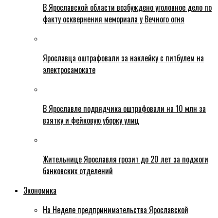
В Ярославской области возбуждено уголовное дело по
факту осквернения мемориала у Вечного огня
Ярославца оштрафовали за наклейку с питбулем на
электросамокате
В Ярославле подрядчика оштрафовали на 10 млн за
взятку и фейковую уборку улиц
Жительнице Ярославля грозит до 20 лет за поджоги
банковских отделений
Экономика
На Неделе предпринимательства Ярославской