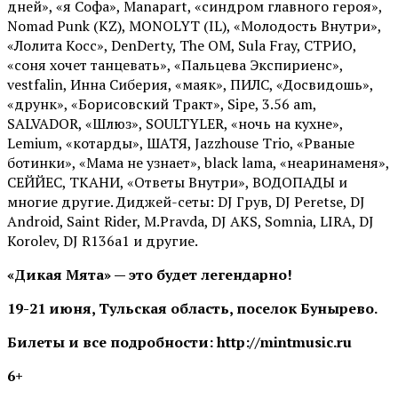
дней», «я Софа», Manapart, «синдром главного героя»,
Nomad Punk (KZ), MONOLYT (IL), «Молодость Внутри»,
«Лолита Косс», DenDerty, The OM, Sula Fray, СТРИО,
«соня хочет танцевать», «Пальцева Экспириенс»,
vestfalin, Инна Сиберия, «маяк», ПИЛС, «Досвидошь»,
«друнк», «Борисовский Тракт», Sipe, 3.56 am,
SALVADOR, «Шлюз», SOULTYLER, «ночь на кухне»,
Lemium, «котарды», ШАТЯ, Jazzhouse Trio, «Рваные
ботинки», «Мама не узнает», black lama, «неаринаменя»,
СЕЙЙЕС, ТКАНИ, «Ответы Внутри», ВОДОПАДЫ и
многие другие. Диджей-сеты: DJ Грув, DJ Peretse, DJ
Android, Saint Rider, М.Pravda, DJ AKS, Somnia, LIRA, DJ
Korolev, DJ R136a1 и другие.
«Дикая Мята» — это будет легендарно!
19-21 июня, Тульская область, поселок Бунырево.
Билеты и все подробности: http://mintmusic.ru
6+