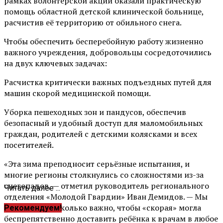
рамках волонтёрской акции оказали практическую
помощь областной детской клинической больнице,
расчистив её территорию от обильного снега.
Чтобы обеспечить бесперебойную работу жизненно
важного учреждения, добровольцы сосредоточились
на двух ключевых задачах:
Расчистка критически важных подъездных путей для
машин скорой медицинской помощи.
Уборка пешеходных зон и пандусов, обеспечив
безопасный и удобный доступ для маломобильных
граждан, родителей с детскими колясками и всех
посетителей.
«Эта зима преподносит серьёзные испытания, и
многие регионы столкнулись со сложностями из-за
снегопадов, — отметил руководитель регионального
Читать далее ...
отделения «Молодой Гвардии» Иван Демидов. — Мы
понимаем, насколько важно, чтобы «скорая» могла
Рекомендуем!
беспрепятственно доставить ребёнка к врачам в любое