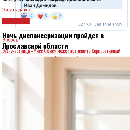
Читать далее ...
Общество
Ночь диспансеризации пройдет в
Вперед
Ярославской области
Экс-участница «Мисс Офис» может возглавить Корпоративный
университет правительства Ярославской области
Назад
В Ярославле пройдет Кубок чемпионов по фристайлу