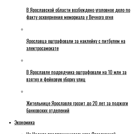
В Ярославской области возбуждено уголовное дело по
факту осквернения мемориала у Вечного огня
Ярославца оштрафовали за наклейку с питбулем на
электросамокате
В Ярославле подрядчика оштрафовали на 10 млн за
взятку и фейковую уборку улиц
Жительнице Ярославля грозит до 20 лет за поджоги
банковских отделений
Экономика