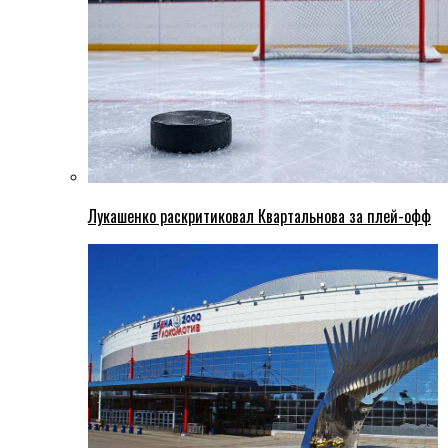
Лукашенко раскритиковал Квартальнова за плей-офф