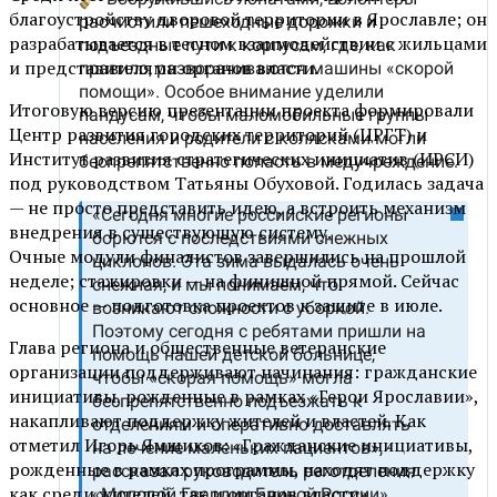
благоустройству дворовой территории в Ярославле; он
разрабатывается в тесном взаимодействии с жильцами
и представителями органов власти.
Итоговую версию презентации проекта формировали
Центр развития городских территорий (ЦРГТ) и
Институт развития стратегических инициатив (ИРСИ)
под руководством Татьяны Обуховой. Годилась задача
— не просто представить идею, а встроить механизм
внедрения в существующую систему.
Очные модули финалистов завершились на прошлой
неделе; стажировки — на финишной прямой. Сейчас
основное — подготовка проектов к защите в июле.
Глава региона и общественные ветеранские
организации поддерживают начинания: гражданские
инициативы, рожденные в рамках «Герои Ярославии»,
накапливают поддержку жителей и властей. Как
отметил Игорь Ямщиков: «Гражданские инициативы,
рожденные в рамках программы, находят поддержку
как среди жителей, так и органов власти».