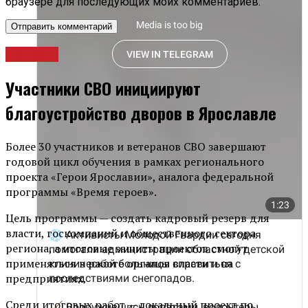
браузере для последующих моих комментариев.
Новости
Участники СВО инициируют
благоустройство дворов в Ярославле
Более 30 участников и ветеранов СВО завершают
годовой цикл обучения в рамках регионального
проекта «Герои Ярославии», аналога федеральной
программы «Время героев».
Цель программы — создать кадровый резерв для
власти, госкомпаний и общественного сектора
региона, а итоговые защиты проектов смогут
применяться в работе органов власти и на
предприятиях.
Среди итоговых работ — локальный проект по