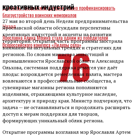
креативных индустрий
Депутаты предложили дополнительно профинансировать
благоустройство воинских мемориалов
27 мая во второй день Недели предпринимательства
Назад
Ярославской области обсуждали перспективы
креативных индустрий и акценты на развитии
Ярославна Алина Мухина стала одним из победителей
территорий. Открытая часть программы заострила
Всероссийского конкурса «Лидеры села»
внимание на актуальных трендах и стратегиях для
регионов. По словам министра инвестиций и
промышленности Ярославской области Александра
Ольхова, системная поддержка ремесел уже даёт
плоды: возрождается ремесленная палата, мастера
вовлекаются в профессиональные сообщества, а
сувенирные магазины региона пополняются
изделиями, отражающими культурное наследие,
архитектуру и природу края. Министр подчеркнул, что
задача — не останавливаться и продолжать расширять
доступ к мерам поддержки для творцов,
формирующих уникальный облик региона.
Открытие программы возглавил мэр Ярославля Артем