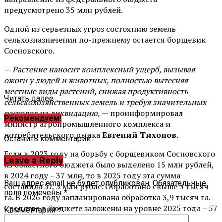
предусмотрено 35 млн рублей.
Одной из серьезных угроз состоянию земель
сельхозназначения по-прежнему остается борщевик
Сосновского.
— Растение наносит комплексный ущерб, вызывая
ожоги у людей и животных, полностью вытесняя
местные виды растений, снижая продуктивность
Читать далее ...
сельскохозяйственных земель и требуя значительных
расходов на ликвидацию,
— проинформировал
Рекомендуем!
министр агропромышленного комплекса и
потребительского рынка
Евгений Тихонов.
Оставить комментарий
Если в 2023 году на борьбу с борщевиком Сосновского
Leave a Reply
из областного бюджета было выделено 15 млн рублей,
в 2024 году – 37 млн, то в 2025 году эта сумма
Ваш адрес email не будет опубликован.
Обязательные
составила 57, 5 млн рубле. Обработано свыше 3 тысяч
поля помечены
*
га. В 2026 году запланирована обработка 3,9 тысяч га.
Средства в бюджете заложены на уровне 2025 года – 57
Комментарий
*
млн рублей.