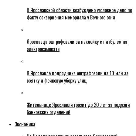
В Ярославской области возбуждено уголовное дело по
факту осквернения мемориала у Вечного огня
Ярославца оштрафовали за наклейку с питбулем на
электросамокате
В Ярославле подрядчика оштрафовали на 10 млн за
взятку и фейковую уборку улиц
Жительнице Ярославля грозит до 20 лет за поджоги
банковских отделений
Экономика