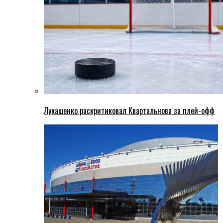
Лукашенко раскритиковал Квартальнова за плей-офф