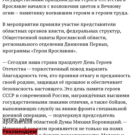
Ярославле начался с возложения цветов к Вечному
огню – памятнику воевавшим героям и героям труда.
В мероприятии приняли участие представители
областных органов власти, федеральных структур,
Общественной палаты Ярославской области,
регионального отделения Движения Первых,
программы «Герои Ярославии».
— Сегодня наша страна празднует День Героев
Отечества — торжественный повод выразить
благодарность тем, кто проявил отвагу и преданность
своей родине, защищал её прошлое и обеспечивает
безопасность настоящего. Это день памяти героев
СССР и современной России, награждённых высшими
государственными знаками отличия, а также бойцов,
выполняющих службу на линии фронта специальной
военной операции, — подчеркнул председатель
Читать далее ...
Ярославской областной Думы Михаил Боровицкий. —
Истинный героизм проявляется не только на полях
Рекомендуем!
сражений, но и в буднях повседневности. Медики и