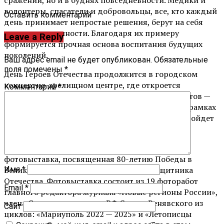
волонтеры, спасатели и добровольцы, все, кто каждый
Оставить комментарий
день принимает непростые решения, берут на себя
груз ответственности. Благодаря их примеру
Leave a Reply
формируется прочная основа воспитания будущих
поколений.
Ваш адрес email не будет опубликован.
Обязательные
поля помечены
*
День Героев Отечества продолжится в городском
концертно-зрелищном центре, где откроется
Комментарий
*
креативная площадка юного поколения патриотов —
регионального отделения Движение Первых: в рамках
федерального проекта «Хранители истории» пройдет
защита и оценка творческих работ ребят.
Также в этот день откроется уникальная
фотовыставка, посвященная 80-летию Победы в
Великой Отечественной войне и Году защитника
Имя
*
Отечества. Фотовыставка состоит из 19 фоторабот
Email
*
главного редактора журнала «Новые регионы России»,
члена Союза журналистов РФ Сергея Венявского из
Сайт
циклов: «Мариуполь 2022 — 2025» и «Летописцы