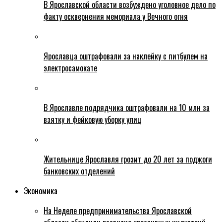
В Ярославской области возбуждено уголовное дело по
факту осквернения мемориала у Вечного огня
Ярославца оштрафовали за наклейку с питбулем на
электросамокате
В Ярославле подрядчика оштрафовали на 10 млн за
взятку и фейковую уборку улиц
Жительнице Ярославля грозит до 20 лет за поджоги
банковских отделений
Экономика
На Неделе предпринимательства Ярославской