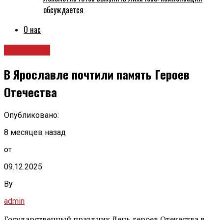
обсуждается
О нас
Общество
В Ярославле почтили память Героев
Отечества
Опубликовано:
8 месяцев назад
от
09.12.2025
By
admin
Государственный праздник День героев Отечества в