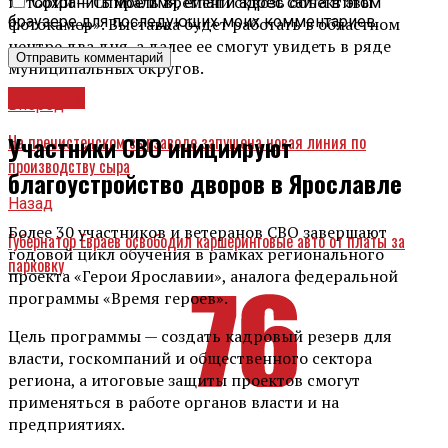
истории — Спираль времени сквозь объективы
Сохранить моё имя, email и адрес сайта в этом
браузере для последующих моих комментариев.
фотокамер». Выставка будет работать в областном
центре два дня, а далее ее смогут увидеть в ряде
муниципальных округов.
Новости
Вперед
Участники СВО инициируют
На пречистенском сырзаводе запущена новая линия по
производству сыра
благоустройство дворов в Ярославле
Назад
Более 30 участников и ветеранов СВО завершают
Губернатор Евраев освободил каршеринговые авто от платы за
годовой цикл обучения в рамках регионального
парковку
проекта «Герои Ярославии», аналога федеральной
программы «Время героев».
Цель программы — создать кадровый резерв для
власти, госкомпаний и общественного сектора
региона, а итоговые защиты проектов смогут
применяться в работе органов власти и на
предприятиях.