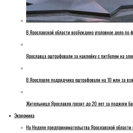
В Ярославской области возбуждено уголовное дело по ф
Ярославца оштрафовали за наклейку с питбулем на эле
В Ярославле подрядчика оштрафовали на 10 млн за взя
Жительнице Ярославля грозит до 20 лет за поджоги б
Экономика
На Неделе предпринимательства Ярославской области 