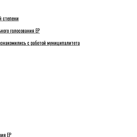
й степени
ного голосования ЕР
ознакомились с работой муниципалитета
ния ЕР