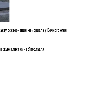
акту осквернения мемориала у Вечного огня
ла журналистка из Ярославля