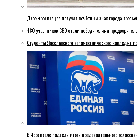
Двое ярославцев получат почётный знак города третье
480 участников СВО стали победителями предваритель
Студенты Ярославского автомеханического колледжа п
В Ярославле подвели итоги предварительного голосова