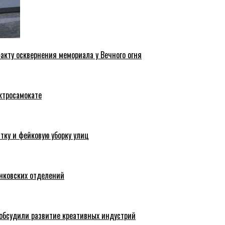
акту осквернения мемориала у Вечного огня
ктросамокате
тку и фейковую уборку улиц
анковских отделений
обсудили развитие креативных индустрий