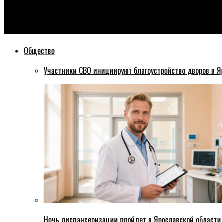
Эхо76
Михаил Боровицкий принял участие в акции «Елка желаний»
Общество
Участники СВО инициируют благоустройство дворов в Я
Ночь диспансеризации пройдет в Ярославской области