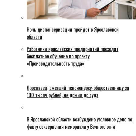
Ночь диспансеризации пройдет в Ярославской
области
Работники ярославских предприятий проходят
бесплатное обучение по проекту
«Производительность труда»
Ярославец, сжегший пенсионерку-общественницу за
100 тысяч рублей, не дожил до суда
В Ярославской области возбуждено уголовное дело по
факту осквернения мемориала у Вечного огня