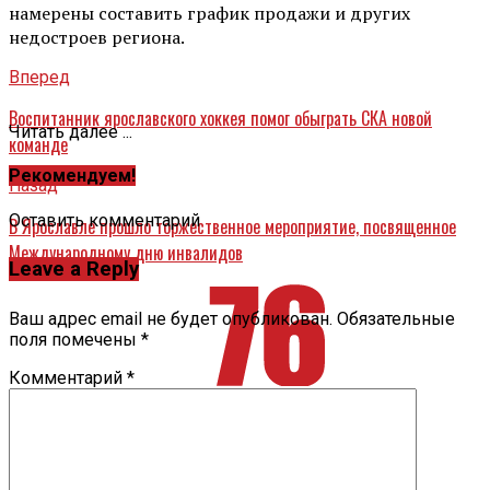
намерены составить график продажи и других
недостроев региона.
Вперед
Воспитанник ярославского хоккея помог обыграть СКА новой
Читать далее ...
команде
Рекомендуем!
Назад
Оставить комментарий
В Ярославле прошло торжественное мероприятие, посвященное
Международному дню инвалидов
Leave a Reply
Ваш адрес email не будет опубликован.
Обязательные
поля помечены
*
Комментарий
*