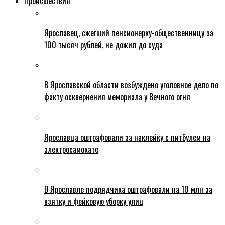
Происшествия
Ярославец, сжегший пенсионерку-общественницу за
100 тысяч рублей, не дожил до суда
В Ярославской области возбуждено уголовное дело по
факту осквернения мемориала у Вечного огня
Ярославца оштрафовали за наклейку с питбулем на
электросамокате
В Ярославле подрядчика оштрафовали на 10 млн за
взятку и фейковую уборку улиц