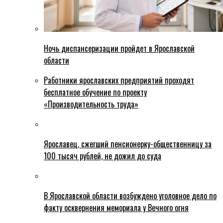
Ночь диспансеризации пройдет в Ярославской
области
Работники ярославских предприятий проходят
бесплатное обучение по проекту
«Производительность труда»
Ярославец, сжегший пенсионерку-общественницу за
100 тысяч рублей, не дожил до суда
В Ярославской области возбуждено уголовное дело по
факту осквернения мемориала у Вечного огня