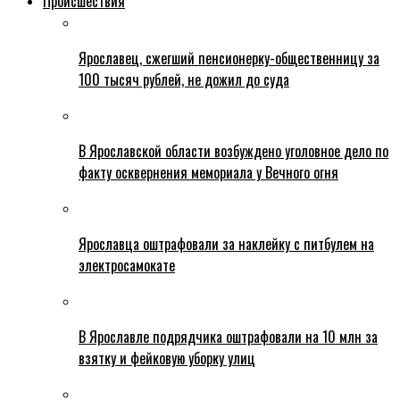
Происшествия
Ярославец, сжегший пенсионерку-общественницу за
100 тысяч рублей, не дожил до суда
В Ярославской области возбуждено уголовное дело по
факту осквернения мемориала у Вечного огня
Ярославца оштрафовали за наклейку с питбулем на
электросамокате
В Ярославле подрядчика оштрафовали на 10 млн за
взятку и фейковую уборку улиц