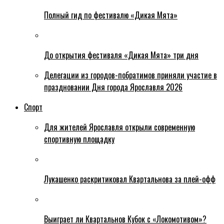
Полный гид по фестивалю «Дикая Мята»
До открытия фестиваля «Дикая Мята» три дня
Делегации из городов-побратимов приняли участие в
праздновании Дня города Ярославля 2026
Спорт
Для жителей Ярославля открыли современную
спортивную площадку
Лукашенко раскритиковал Квартальнова за плей-офф
Выиграет ли Квартальнов Кубок с «Локомотивом»?