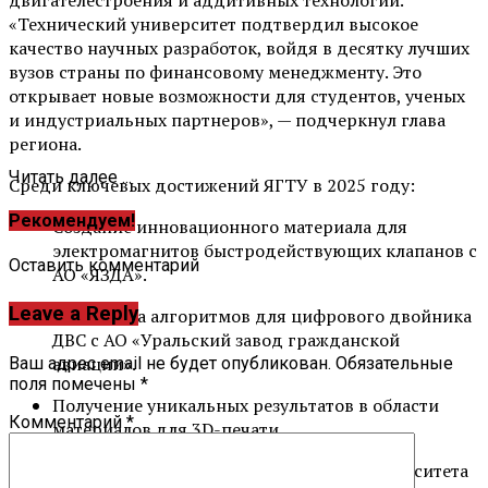
«Технический университет подтвердил высокое
качество научных разработок, войдя в десятку лучших
вузов страны по финансовому менеджменту. Это
открывает новые возможности для студентов, ученых
и индустриальных партнеров», — подчеркнул глава
региона.
Читать далее ...
Среди ключевых достижений ЯГТУ в 2025 году:
Рекомендуем!
Создание инновационного материала для
электромагнитов быстродействующих клапанов с
Оставить комментарий
АО «ЯЗДА».
Leave a Reply
Разработка алгоритмов для цифрового двойника
ДВС с АО «Уральский завод гражданской
авиации».
Ваш адрес email не будет опубликован.
Обязательные
поля помечены
*
Получение уникальных результатов в области
Комментарий
*
материалов для 3D-печати.
Объем научно-исследовательских работ университета