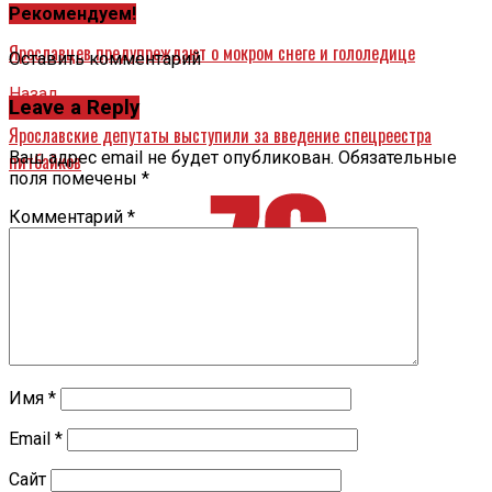
Вперед
Рекомендуем!
Ярославцев предупреждают о мокром снеге и гололедице
Оставить комментарий
Назад
Leave a Reply
Ярославские депутаты выступили за введение спецреестра
Ваш адрес email не будет опубликован.
Обязательные
питбайков
поля помечены
*
Комментарий
*
Имя
*
Email
*
Сайт