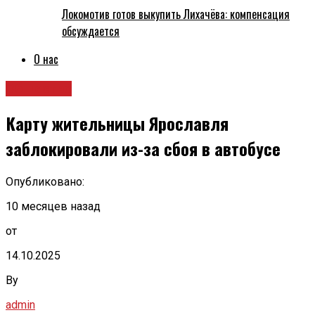
Локомотив готов выкупить Лихачёва: компенсация
обсуждается
О нас
Общество
Карту жительницы Ярославля
заблокировали из-за сбоя в автобусе
Опубликовано:
10 месяцев назад
от
14.10.2025
By
admin