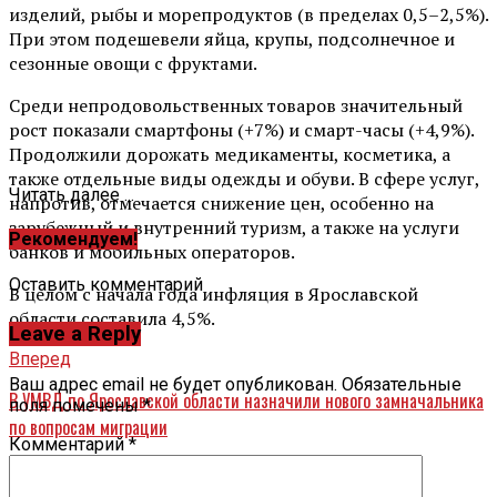
изделий, рыбы и морепродуктов (в пределах 0,5–2,5%).
При этом подешевели яйца, крупы, подсолнечное и
сезонные овощи с фруктами.
Среди непродовольственных товаров значительный
рост показали смартфоны (+7%) и смарт-часы (+4,9%).
Продолжили дорожать медикаменты, косметика, а
также отдельные виды одежды и обуви. В сфере услуг,
Читать далее ...
напротив, отмечается снижение цен, особенно на
зарубежный и внутренний туризм, а также на услуги
Рекомендуем!
банков и мобильных операторов.
Оставить комментарий
В целом с начала года инфляция в Ярославской
области составила 4,5%.
Leave a Reply
Вперед
Ваш адрес email не будет опубликован.
Обязательные
В УМВД по Ярославской области назначили нового замначальника
поля помечены
*
по вопросам миграции
Комментарий
*
Назад