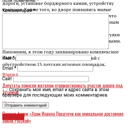
поля помечены
*
дороги, установке бордюрного камня, устройству
тротуара. Кроме того, во дворе появились малые
Комментарий
*
архитектурные формы – новые лавочки и урны, что
сделало пространство более комфортным и уютным
для жителей, — подчеркнула депутат Евгения
Боголюбова. — Особенно важно, что теперь прогулки
мамам с детьми стали комфортными и безопасными.
Напомним, в этом году запланировано комплексное
благоустройство 38 дворовых территорий с
Имя
*
обустройством 13 детских игровых площадок.
Email
*
Вперед
Сайт
Депутаты помогли жителям отремонтировать участок дороги под
Сохранить моё имя, email и адрес сайта в этом
Тутаевом
браузере для последующих моих комментариев.
Назад
Прошел форум «Храм Иоанна Предтечи как уникальное достояние
Новости
земли Русской»