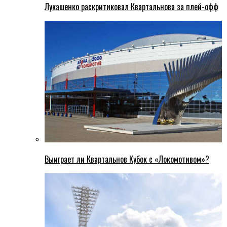
Лукашенко раскритиковал Квартальнова за плей-офф
Выиграет ли Квартальнов Кубок с «Локомотивом»?