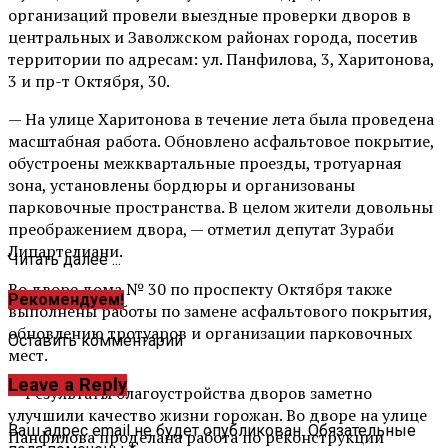
организаций провели выездные проверки дворов в
центральных и Заволжском районах города, посетив
территории по адресам: ул. Панфилова, 3, Харитонова,
3 и пр-т Октября, 30.
— На улице Харитонова в течение лета была проведена
масштабная работа. Обновлено асфальтовое покрытие,
обустроены межквартальные проезды, тротуарная
зона, установлены бордюры и организованы
парковочные пространства. В целом жители довольны
преображением двора, — отметил депутат Зураби
Липартелиани.
Читать далее ...
Во дворе дома № 30 по проспекту Октября также
Рекомендуем!
выполнены работы по замене асфальтового покрытия,
обновлению тротуаров и организации парковочных
Оставить комментарий
мест.
Leave a Reply
— Результаты благоустройства дворов заметно
улучшили качество жизни горожан. Во дворе на улице
Ваш адрес email не будет опубликован.
Обязательные
Панфилова проделана работа по реконструкции