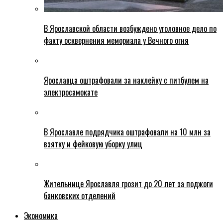
В Ярославской области возбуждено уголовное дело по
факту осквернения мемориала у Вечного огня
Ярославца оштрафовали за наклейку с питбулем на
электросамокате
В Ярославле подрядчика оштрафовали на 10 млн за
взятку и фейковую уборку улиц
Жительнице Ярославля грозит до 20 лет за поджоги
банковских отделений
Экономика