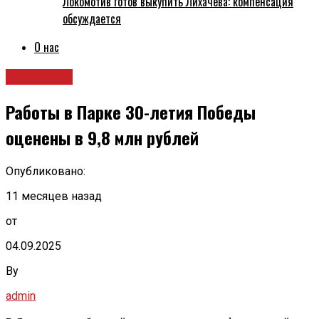
Локомотив готов выкупить Лихачёва: компенсация
обсуждается
О нас
Общество
Работы в Парке 30-летия Победы
оценены в 9,8 млн рублей
Опубликовано:
11 месяцев назад
от
04.09.2025
By
admin