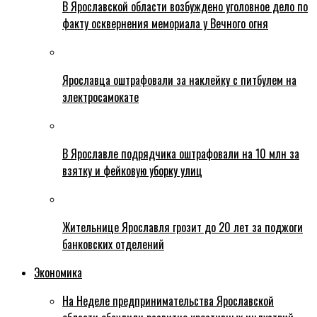
В Ярославской области возбуждено уголовное дело по
факту осквернения мемориала у Вечного огня
Ярославца оштрафовали за наклейку с питбулем на
электросамокате
В Ярославле подрядчика оштрафовали на 10 млн за
взятку и фейковую уборку улиц
Жительнице Ярославля грозит до 20 лет за поджоги
банковских отделений
Экономика
На Неделе предпринимательства Ярославской