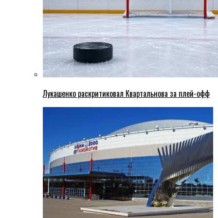
Лукашенко раскритиковал Квартальнова за плей-офф