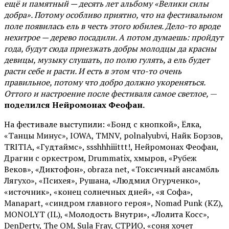
ещё и памятный — десять лет альбому «Велики силы
добра». Потому особливо приятно, что на фестивальном
поле появилась ель в честь этого юбилея. Дело-то вроде
нехитрое — дерево посадили. А потом думаешь: пройдут
года, будут сюда приезжать добры молодцы да красны
девицы, музыку слушать, по полю гулять, а ель будет
расти себе и расти. И есть в этом что-то очень
правильное, потому что добро должно укореняться.
Оттого и настроение после фестиваля самое светлое,
—
поделился Нейромонах Феофан.
На фестивале выступили: «Бонд с кнопкой», Ёлка,
«Танцы Минус», IOWA, TMNV, polnalyubvi, Найк Борзов,
TRITIA, «Гудтаймс», ssshhhiiittt!, Нейромонах Феофан,
Драгни с оркестром, Drummatix, хмыров, «Рубеж
Веков», «Диктофон», obraza net, «Токсичный ансамбль
Лягухо», «Психея», Рушана, «Людмил Огурченко»,
«источник», «конец солнечных дней», «я Софа»,
Manapart, «синдром главного героя», Nomad Punk (KZ),
MONOLYT (IL), «Молодость Внутри», «Лолита Косс»,
DenDerty, The OM, Sula Fray, СТРИО, «соня хочет