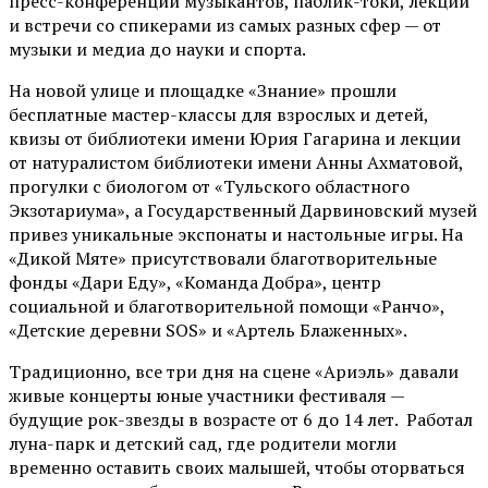
пресс-конференции музыкантов, паблик-токи, лекции
и встречи со спикерами из самых разных сфер — от
музыки и медиа до науки и спорта.
На новой улице и площадке «Знание» прошли
бесплатные мастер-классы для взрослых и детей,
квизы от библиотеки имени Юрия Гагарина и лекции
от
натуралистом
библиотеки имени Анны Ахматовой,
прогулки с биологом от
«Тульского областного
Экзотариума»
, а Государственный Дарвиновский музей
привез уникальные экспонаты и настольные игры. На
«Дикой Мяте» присутствовали благотворительные
фонды «Дари Еду», «Команда Добра», центр
социальной и благотворительной помощи «Ранчо»,
«Детские деревни SOS» и «Артель Блаженных».
Традиционно, все три дня на сцене
«Ариэль»
давали
живые концерты юные участники фестиваля —
будущие рок-звезды в возрасте от 6 до 14 лет. Работал
луна-парк и детский сад, где родители могли
временно оставить своих малышей, чтобы оторваться