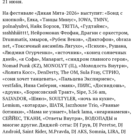
21 июня.
На фестивале «Дикая Мята-2026» выступят: «Бонд с
кнопкой», Ёлка, «Танцы Минус», IOWA, TMNV,
polnalyubvi, Найк Борзов, TRITIA, «Гудтаймс»,
ssshhhiiittt!, Нейромонах Феофан, Драгни с оркестром,
Drummatix, хмыров, «Рубеж Веков», «Диктофон», obraza
net, «Токсичный ансамбль Лягухо», «Психея», Рушана,
«Людмил Огурченко», «источник», «конец солнечных
дней», «я Софа», Manapart, «синдром главного героя»,
Nomad Punk (KZ), MONOLYT (IL), «Молодость Внутри»,
«Лолита Косс», DenDerty, The OM, Sula Fray, СТРИО,
«соня хочет танцевать», «Пальцева Экспириенс»,
vestfalin, Инна Сиберия, «маяк», ПИЛС, «Досвидошь»,
«друнк», «Борисовский Тракт», Sipe, 3.56 am,
SALVADOR, «Шлюз», SOULTYLER, «ночь на кухне»,
Lemium, «котарды», ШАТЯ, Jazzhouse Trio, «Рваные
ботинки», «Мама не узнает», black lama, «неаринаменя»,
СЕЙЙЕС, ТКАНИ, «Ответы Внутри», ВОДОПАДЫ и
многие другие. Диджей-сеты: DJ Грув, DJ Peretse, DJ
Android, Saint Rider, М.Pravda, DJ AKS, Somnia, LIRA, DJ