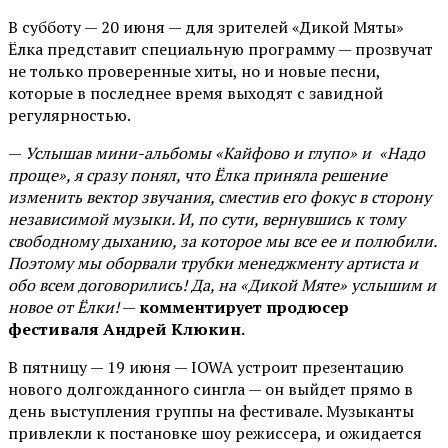
В субботу — 20 июня — для зрителей «Дикой Мяты»
Ёлка представит специальную программу — прозвучат
не только проверенные хиты, но и новые песни,
которые в последнее время выходят с завидной
регулярностью.
—
Услышав мини-альбомы «Кайфово и глупо» и «Надо
проще», я сразу понял, что Ёлка приняла решение
изменить вектор звучания, сместив его фокус в сторону
независимой музыки. И, по сути, вернувшись к тому
свободному дыханию, за которое мы все ее и полюбили.
Поэтому мы оборвали трубки менеджменту артиста и
обо всем договорились! Да, на «Дикой Мяте» услышим и
новое от Ёлки!
—
комментирует продюсер
фестиваля Андрей Клюкин.
В пятницу — 19 июня — IOWA устроит презентацию
нового долгожданного сингла — он выйдет прямо в
день выступления группы на фестивале. Музыканты
привлекли к постановке шоу режиссера, и ожидается