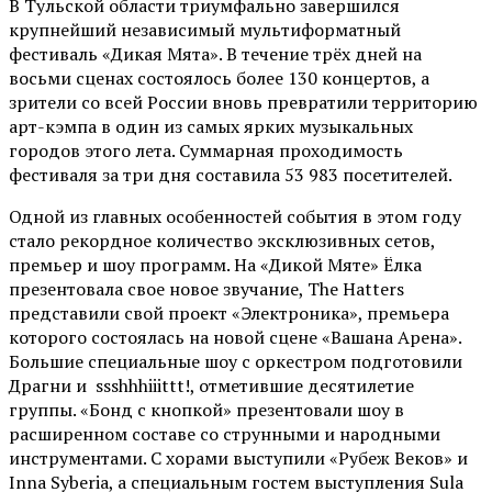
В Тульской области триумфально завершился
крупнейший независимый мультиформатный
фестиваль «Дикая Мята». В течение трёх дней на
восьми сценах состоялось более 130 концертов, а
зрители со всей России вновь превратили территорию
арт-кэмпа в один из самых ярких музыкальных
городов этого лета. Суммарная проходимость
фестиваля за три дня составила 53 983 посетителей.
Одной из главных особенностей события в этом году
стало рекордное количество эксклюзивных сетов,
премьер и шоу программ. На «Дикой Мяте» Ёлка
презентовала свое новое звучание, The Hatters
представили свой проект «Электроника», премьера
которого состоялась на новой сцене «Вашана Арена».
Большие специальные шоу с оркестром подготовили
Драгни и ssshhhiiittt!, отметившие десятилетие
группы. «Бонд с кнопкой» презентовали шоу в
расширенном составе со струнными и народными
инструментами. С хорами выступили «Рубеж Веков» и
Inna Syberia, а специальным гостем выступления Sula