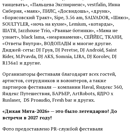
танцевать», «Пальцева Экспириенс», vestfalin, Инна
Сиберия, «маяк», ПИЛС, «Досвидошь», «друнк»,
«Борисовский Тракт», Sipe, 3.56 am, SALVADOR, «Шлюз»,
SOULTYLER, «ночь на кухне», Lemium, «котарды»,
ШАТЯ, Jazzhouse Trio, «Рваные ботинки», «Мама не
узнает», black lama, «неаринаменя», СЕЙЙЕС, ТКАНИ,
«Ответы Внутри», ВОДОПАДЫ и многие другие.
Диджей-сеты: DJ Грув, DJ Peretse, DJ Android, Saint
Rider, М.Pravda, DJ AKS, Somnia, LIRA, DJ Korolev, DJ
R136a1 и другие.
Организаторы фестиваля благодарят всех гостей,
артистов, сотрудников и волонтеров, а также
партнеров фестиваля — компании Haval, Яндекс 360,
Яндекс Путешествия, БАРЬЕР, ArtRobots, ЯДРО х
Ruslaser, DS Proaudio, Fresh bar и других.
«Дикая Мята-2026» — это было легендарно! До
встречи в 2027 году!
Фото предоставлено PR-службой фестиваля