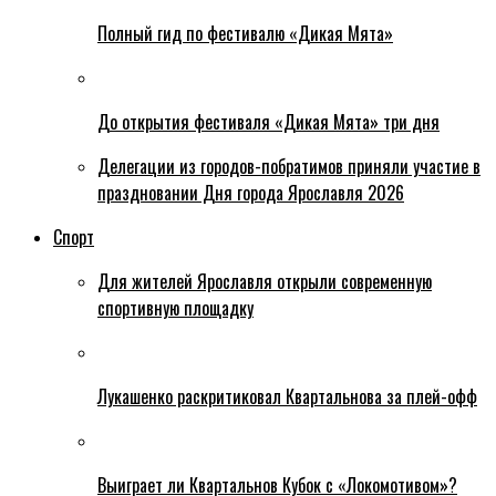
Полный гид по фестивалю «Дикая Мята»
До открытия фестиваля «Дикая Мята» три дня
Делегации из городов-побратимов приняли участие в
праздновании Дня города Ярославля 2026
Спорт
Для жителей Ярославля открыли современную
спортивную площадку
Лукашенко раскритиковал Квартальнова за плей-офф
Выиграет ли Квартальнов Кубок с «Локомотивом»?