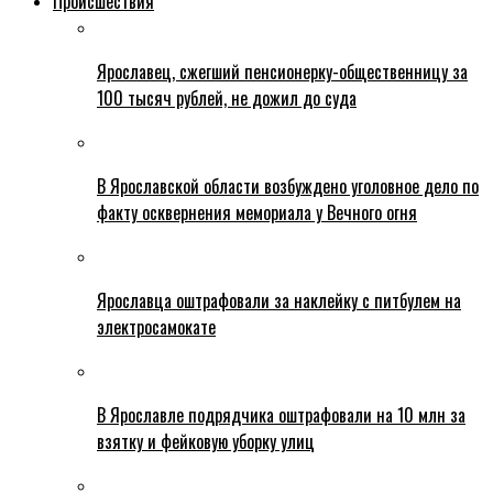
Происшествия
Ярославец, сжегший пенсионерку-общественницу за
100 тысяч рублей, не дожил до суда
В Ярославской области возбуждено уголовное дело по
факту осквернения мемориала у Вечного огня
Ярославца оштрафовали за наклейку с питбулем на
электросамокате
В Ярославле подрядчика оштрафовали на 10 млн за
взятку и фейковую уборку улиц