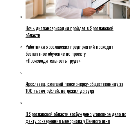
Ночь диспансеризации пройдет в Ярославской
области
Работники ярославских предприятий проходят
бесплатное обучение по проекту
«Производительность труда»
Ярославец, сжегший пенсионерку-общественницу за
100 тысяч рублей, не дожил до суда
В Ярославской области возбуждено уголовное дело по
факту осквернения мемориала у Вечного огня