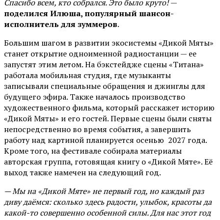
Спасибо всем, кто собрался. Это было круто!
—
поделился Илюша, популярный шансон-
исполнитель для зуммеров
.
Большим шагом в развитии экосистемы «Дикой Мяты»
станет открытие одноименной радиостанции — ее
запустят этим летом. На бэкстейдже сцены «Титана»
работала мобильная студия, где музыканты
записывали специальные обращения и джинглы для
будущего эфира. Также началось производство
художественного фильма, который расскажет историю
«Дикой Мяты» и его гостей. Первые сцены были сняты
непосредственно во время события, а завершить
работу над картиной планируется осенью 2027 года.
Кроме того, на фестивале собирала материалы
авторская группа, готовящая книгу о «Дикой Мяте». Её
выход также намечен на следующий год.
— Мы на «Дикой Мяте» не первый год, но каждый раз
диву даёмся: сколько здесь радости, улыбок, красоты да
какой-то совершенно особенной силы. Для нас этот год