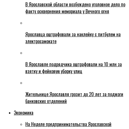
В Ярославской области возбуждено уголовное дело по
факту осквернения мемориала у Вечного огня
Ярославца оштрафовали за наклейку с питбулем на
электросамокате
В Ярославле подрядчика оштрафовали на 10 млн за
взятку и фейковую уборку улиц
Жительнице Ярославля грозит до 20 лет за поджоги
банковских отделений
Экономика
На Неделе предпринимательства Ярославской