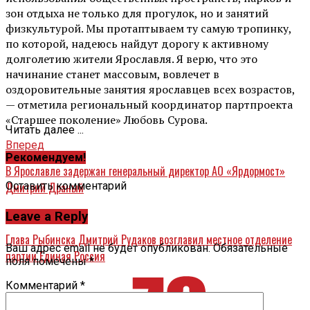
зон отдыха не только для прогулок, но и занятий
физкультурой. Мы протаптываем ту самую тропинку,
по которой, надеюсь найдут дорогу к активному
долголетию жители Ярославля. Я верю, что это
начинание станет массовым, вовлечет в
оздоровительные занятия ярославцев всех возрастов,
— отметила региональный координатор партпроекта
«Старшее поколение» Любовь Сурова.
Читать далее ...
Вперед
Рекомендуем!
В Ярославле задержан генеральный директор АО «Ярдормост»
Оставить комментарий
Дмитрий Драный
Назад
Leave a Reply
Глава Рыбинска Дмитрий Рудаков возглавил местное отделение
Ваш адрес email не будет опубликован.
Обязательные
партии Единая Россия
поля помечены
*
Комментарий
*