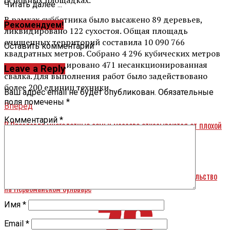
Читать далее ...
В рамках субботника было высажено 89 деревьев,
Рекомендуем!
ликвидировано 122 сухостоя. Общая площадь
очищенных территорий составила 10 090 766
Оставить комментарий
квадратных метров. Собрано 4 296 кубических метров
мусора, ликвидировано 471 несанкционированная
Leave a Reply
свалка. Для выполнения работ было задействовано
более 200 единиц техники.
Ваш адрес email не будет опубликован.
Обязательные
поля помечены
*
Вперед
Комментарий
*
В Ярославле многодетные семьи массово отказываются от плохой
земли
Назад
Мэрия Ярославля требует остановить незаконное строительство
на Первомайском бульваре
Имя
*
Email
*